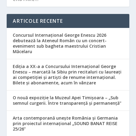
ARTICOLE RECENTE
Concursul Internațional George Enescu 2026
debutează la Ateneul Român cu un concert-
eveniment sub bagheta maestrului Cristian
Măcelaru
Ediția a XX-a a Concursului Internațional George
Enescu – marcată la Sibiu prin recitaluri cu laureați
ai competiției și artiști de renume internațional.
Bilete și abonamente, acum în vânzare
O nouă expoziție la Muzeul Apei Timișoara – „Sub
semnul curgerii. Între transparență și permanență”
Arta contemporană unește România și Germania
prin proiectul internațional „SOUND BANAT REISE
25/26”