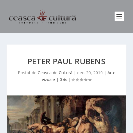
PETER PAUL RUBENS
Postat de
Ceașca de Cultură
|
dec. 20, 2010
|
Arte
vizuale
|
0
|