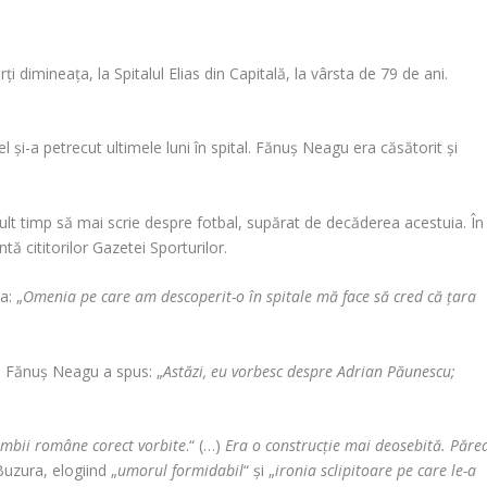
 dimineața, la Spitalul Elias din Capitală, la vârsta de 79 de ani.
el și-a petrecut ultimele luni în spital. Fănuș Neagu era căsătorit și
ult timp să mai scrie despre fotbal, supărat de decăderea acestuia. În
ă cititorilor Gazetei Sporturilor.
a: „
Omenia pe care am descoperit-o în spitale mă face să cred că țara
, Fănuș Neagu a spus: „
Astăzi, eu vorbesc despre Adrian Păunescu;
limbii române corect vorbite
.“ (…)
Era o construcție mai deosebită. Păre
Buzura, elogiind „
umorul formidabil
“ și „
ironia sclipitoare pe care le-a