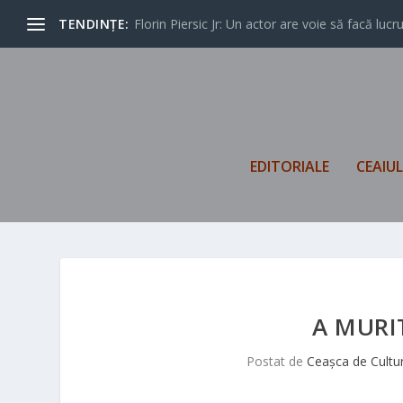
TENDINȚE:
Florin Piersic Jr: Un actor are voie să facă lucrur
EDITORIALE
CEAIU
A MURI
Postat de
Ceașca de Cultu