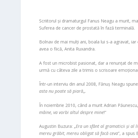
Scriitorul și dramaturgul Fanus Neagu a murit, marți
Suferea de cancer de prostată în fază terminală.
Bolnav de mai mulți ani, boala lui s-a agravat, iar 
avea o fiică, Anita Ruxandra.
A fost un microbist pasionat, dar a renunțat de m
urmă cu câteva zile a trimis o scrisoare emoționant
Într-un interviu din anul 2008, Fănuș Neagu spune
asta nu poate să piară
„.
În noiembrie 2010, când a murit Adrian Păunescu
mâine, va vorbi altul despre mine
!“
Augustin Buzura: „
Era un sfânt al gramaticii și al 
mereu grăbit, mereu obligat să facă ceva
”, a spus 