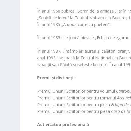
În anul 1960 publică „Somn de la amiază”, iar în 1
„Scoică de lemn” la Teatrul Nottara din București.
În anul 1985 „A doua carte cu prieteni”.
În anul 1985 i se joacă piesele „Echipa de zgomote”
În anul 1987, „Întâmplări aiurea și călătorii oranj”
anul 1993 i se joacă la Teatrul Național din Bucur
Noapții sau Păiată sosetește la timp”. În anul 1994
Premii și distincții:
Premiul Uniunii Scriitorilor pentru volumul
Cantonu
Premiul Uniunii Scriitorilor pentru romanul
Acei ne
Premiul Uniunii Scriitorilor pentru piesa
Echipa de
Premiul Uniunii Scriitorilor pentru piesa
Casa de la 
Activitatea profesională