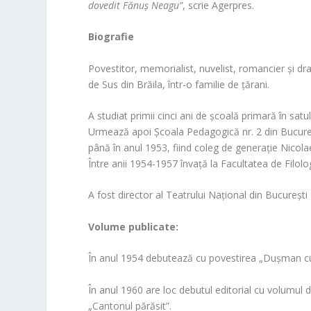
dovedit Fănuș Neagu”
, scrie Agerpres.
Biografie
Povestitor, memorialist, nuvelist, romancier și dr
de Sus din Brăila, într-o familie de țărani.
A studiat primii cinci ani de școală primară în satul 
Urmează apoi Școala Pedagogică nr. 2 din București
până în anul 1953, fiind coleg de generație Nicol
Între anii 1954-1957 învață la Facultatea de Filologi
A fost director al Teatrului Național din Bucureș
Volume publicate:
În anul 1954 debutează cu povestirea „Dușman cu l
În anul 1960 are loc debutul editorial cu volumul d
„Cantonul părăsit”.