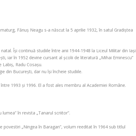
amaturg, Fănuș Neagu s-a născut la 5 aprilie 1932, în satul Gradiștea
natal. Își continuă studiile între anii 1944-1948 la Liceul Militar din Iași
, iar în 1952 devine cursant al școlii de literatură „Mihai Eminescu”
ae Labiș, Radu Cosașu.
e din București, dar nu își încheie studiile.
ti între 1993 și 1996. El a fost ales membru al Academiei Române.
umea” în revista „Tanarul scriitor”.
e povestiri „Ningea în Baragan”, volum reeditat în 1964 sub titlul