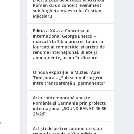
Român cu un concert-eveniment
sub bagheta maestrului Cristian
Măcelaru
Ediția a XX-a a Concursului
Internațional George Enescu –
marcată la Sibiu prin recitaluri cu
laureați ai competiției și artiști de
renume internațional. Bilete și
abonamente, acum în vânzare
O nouă expoziție la Muzeul Apei
Timișoara – „Sub semnul curgerii.
Între transparență și permanență”
Arta contemporană unește
România și Germania prin proiectul
internațional „SOUND BANAT REISE
25/26”
a
Artiști de pe trei continente s-au
reunit la cea de-a XI-a ediție a