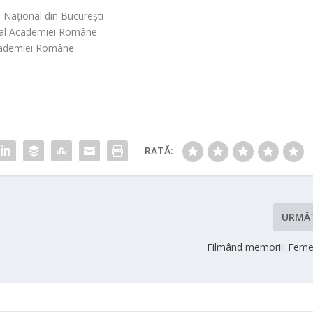
 Național din București
 al Academiei Române
Academiei Române
RATĂ:
URMĂ
Filmând memorii: Feme