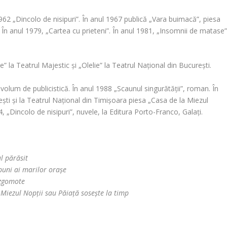
962 „Dincolo de nisipuri”. În anul 1967 publică „Vara buimacă”, piesa
 În anul 1979, „Cartea cu prieteni”. În anul 1981, „Insomnii de matase”
 la Teatrul Majestic și „Olelie” la Teatrul Național din București.
, volum de publicistică. În anul 1988 „Scaunul singurătății”, roman. În
ești și la Teatrul Național din Timișoara piesa „Casa de la Miezul
, „Dincolo de nisipuri”, nuvele, la Editura Porto-Franco, Galați.
l părăsit
buni ai marilor orașe
 zgomote
Miezul Nopții sau Păiață sosește la timp