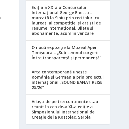
Ediția a XX-a a Concursului
Internațional George Enescu –
ă
marcată la Sibiu prin recitaluri cu
laureați ai competiției și artiști de
renume internațional. Bilete și
abonamente, acum în vânzare
n
i
O nouă expoziție la Muzeul Apei
Timișoara – „Sub semnul curgerii.
Între transparență și permanență”
Arta contemporană unește
România și Germania prin proiectul
internațional „SOUND BANAT REISE
25/26”
e
Artiști de pe trei continente s-au
reunit la cea de-a XI-a ediție a
Simpozionului Internațional de
Creație de la Kostolac, Serbia