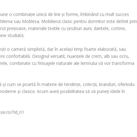
pune o combinație unică de linii și forme, îmbinând cu mult succes
Stilema sau Moblesa. Mobilierul clasic pentru dormitor este definit pri
inzi prețioase, materiale textile cu țesături aurii, dantele, cortine,
ine studiată.
ti o cameră simplistă, dar în același timp foarte elaborată, sau
ere confortabilă. Designul versatil, nuanțele de crem, alb sau ocru,
arele, combinate cu finisajele naturale ale lemnului vă vor transforma
 și cum se poartă în materie de tendințe, colecții, branduri, oferindu-
oderne și clasice. Acum aveți posibilitatea să vă puneți ideile în
sse.ro/?id_n1