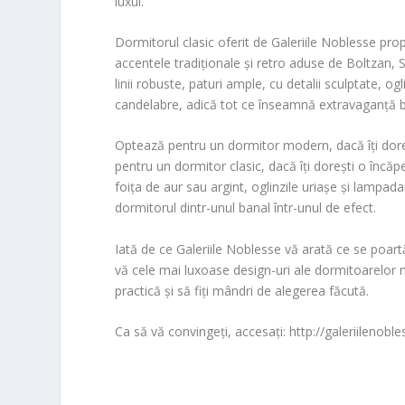
luxul.
Dormitorul clasic oferit de Galeriile Noblesse pro
accentele tradiționale și retro aduse de Boltzan, 
linii robuste, paturi ample, cu detalii sculptate, ogl
candelabre, adică tot ce înseamnă extravaganță b
Optează pentru un dormitor modern, dacă îți doreș
pentru un dormitor clasic, dacă îți dorești o încăp
foița de aur sau argint, oglinzile uriașe și lampad
dormitorul dintr-unul banal într-unul de efect.
Iată de ce Galeriile Noblesse vă arată ce se poartă
vă cele mai luxoase design-uri ale dormitoarelor m
practică și să fiți mândri de alegerea făcută.
Ca să vă convingeți, accesați: http://galeriilenoble