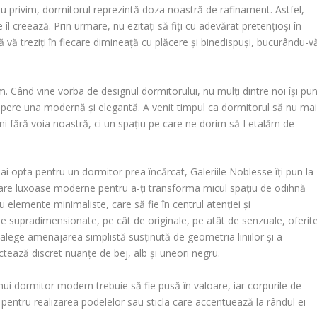
u privim, dormitorul reprezintă doza noastră de rafinament. Astfel,
îl creează. Prin urmare, nu ezitați să fiți cu adevărat pretențioși în
 vă treziți în fiecare dimineață cu plăcere și binedispuși, bucurându-v
. Când vine vorba de designul dormitorului, nu mulți dintre noi își pu
căpere una modernă și elegantă. A venit timpul ca dormitorul să nu ma
ni fără voia noastră, ci un spațiu pe care ne dorim să-l etalăm de
ai opta pentru un dormitor prea încărcat, Galeriile Noblesse îți pun la
toare luxoase moderne pentru a-ți transforma micul spațiu de odihnă
elemente minimaliste, care să fie în centrul atenției și
le supradimensionate, pe cât de originale, pe atât de senzuale, oferit
 alege amenajarea simplistă susținută de geometria liniilor și a
nctează discret nuanțe de bej, alb și uneori negru.
ui dormitor modern trebuie să fie pusă în valoare, iar corpurile de
 pentru realizarea podelelor sau sticla care accentuează la rândul ei