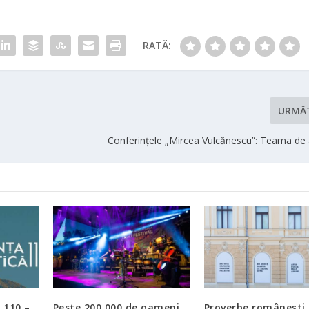
RATĂ:
URMĂ
Conferințele „Mircea Vulcănescu”: Teama de a
 110 –
Peste 200.000 de oameni
Proverbe românești,