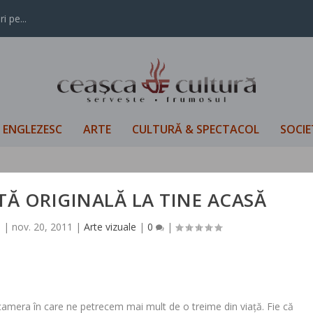
i pe...
L ENGLEZESC
ARTE
CULTURĂ & SPECTACOL
SOCIE
Ă ORIGINALĂ LA TINE ACASĂ
ă
|
nov. 20, 2011
|
Arte vizuale
|
0
|
 camera în care ne petrecem mai mult de o treime din viață. Fie că