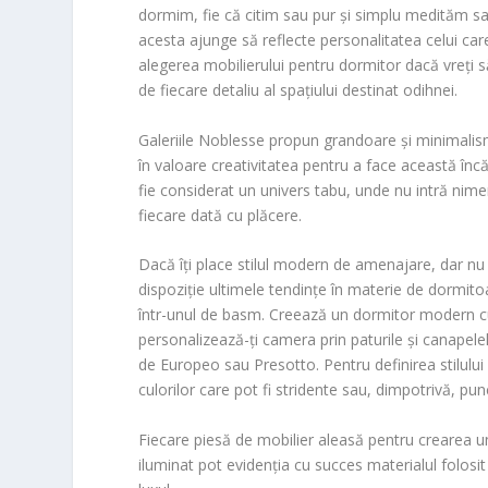
dormim, fie că citim sau pur și simplu medităm sa
acesta ajunge să reflecte personalitatea celui care 
alegerea mobilierului pentru dormitor dacă vreți să
de fiecare detaliu al spațiului destinat odihnei.
Galeriile Noblesse propun grandoare și minimalism
în valoare creativitatea pentru a face această în
fie considerat un univers tabu, unde nu intră nime
fiecare dată cu plăcere.
Dacă îți place stilul modern de amenajare, dar nu 
dispoziție ultimele tendințe în materie de dormi
într-unul de basm. Creează un dormitor modern cu 
personalizează-ți camera prin paturile și canapele
de Europeo sau Presotto. Pentru definirea stilului
culorilor care pot fi stridente sau, dimpotrivă, pu
Fiecare piesă de mobilier aleasă pentru crearea un
iluminat pot evidenția cu succes materialul folosit