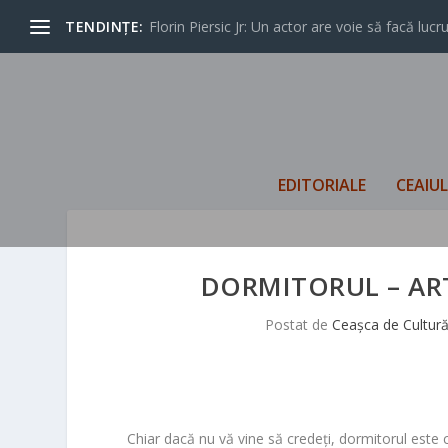
TENDINȚE:
Florin Piersic Jr: Un actor are voie să facă lucrur
EDITORIALE
CEAIU
DORMITORUL – ART
Postat de
Ceașca de Cultur
Chiar dacă nu vă vine să credeți, dormitorul este