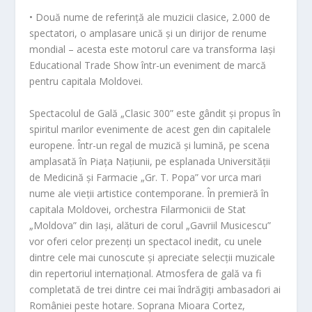
• Două nume de referință ale muzicii clasice, 2.000 de
spectatori, o amplasare unică și un dirijor de renume
mondial – acesta este motorul care va transforma Iași
Educational Trade Show într-un eveniment de marcă
pentru capitala Moldovei.
Spectacolul de Gală „Clasic 300” este gândit și propus în
spiritul marilor evenimente de acest gen din capitalele
europene. Într-un regal de muzică și lumină, pe scena
amplasată în Piața Națiunii, pe esplanada Universității
de Medicină și Farmacie „Gr. T. Popa” vor urca mari
nume ale vieții artistice contemporane. În premieră în
capitala Moldovei, orchestra Filarmonicii de Stat
„Moldova” din Iași, alături de corul „Gavriil Musicescu”
vor oferi celor prezenți un spectacol inedit, cu unele
dintre cele mai cunoscute și apreciate selecții muzicale
din repertoriul internațional. Atmosfera de gală va fi
completată de trei dintre cei mai îndrăgiți ambasadori ai
României peste hotare. Soprana Mioara Cortez,