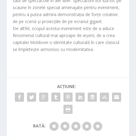
sală de spectacole în aer liber. Spectatorii vor lua loc pe
scaune în zonele special amenajate pentru eveniment,
pentru a putea admira demonstrația de forțe creative
de pe scenă și proiecțiile de pe ecranul gigant.
De altfel, scopul acestui eveniment este de a aduce
fenomenul cultural mai aproape de ieșeni, de a crea
capitalei Moldovei o identitate culturală în care clasicul
se împletește armonios cu modernitatea.
ACȚIUNE:
RATĂ: