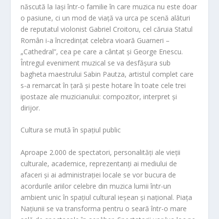
născută la Iași într-o familie în care muzica nu este doar
o pasiune, ci un mod de viață va urca pe scenă alături
de reputatul violonist Gabriel Croitoru, cel căruia Statul
Român i-a încredințat celebra vioară Guarneri –
„Cathedral”, cea pe care a cântat și George Enescu.
Întregul eveniment muzical se va desfășura sub
bagheta maestrului Sabin Pautza, artistul complet care
s-a remarcat în țară și peste hotare în toate cele trei
ipostaze ale muzicianului: compozitor, interpret și
dirijor.
Cultura se mută în spațiul public
Aproape 2.000 de spectatori, personalități ale vieții
culturale, academice, reprezentanți ai mediului de
afaceri și ai administrației locale se vor bucura de
acordurile ariilor celebre din muzica lumii într-un
ambient unic în spațiul cultural ieșean și național. Piața
Națiunii se va transforma pentru o seară într-o mare