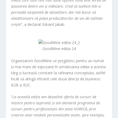
învețe care sunt cele mai bune opțiuni când vine vorba de
asocierea dintre vin și mâncare. Cred că suntem într-o
perioadă incipientă de dezvoltare, dar mă bucur să
obeditionserv că piața producătorilor de vin de calitate
crește
”, a declarat
Eduard Jakab
.
GoodWine ediția 24
Organizatorii
GoodWine
se pregătesc pentru un număr
și mai mare de expozanți în următoarea ediție a acestui
târg și lucrează constant la rafinarea conceptului, astfel
încât să atingă eficient cele două direcții de business:
B2B și B2C.
”La această ediție am dezvoltat oferta de cursuri de
inițiere pentru aspiranți și am demarat programul de
cursuri pentru profesioniștii din zona HORECA, prin
crearea unor module personalizate axate, spre exemplu,