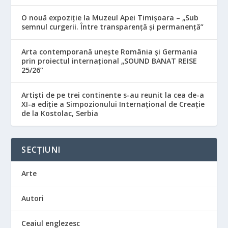
O nouă expoziție la Muzeul Apei Timișoara – „Sub
semnul curgerii. Între transparență și permanență”
Arta contemporană unește România și Germania
prin proiectul internațional „SOUND BANAT REISE
25/26”
Artiști de pe trei continente s-au reunit la cea de-a
XI-a ediție a Simpozionului Internațional de Creație
de la Kostolac, Serbia
SECȚIUNI
Arte
Autori
Ceaiul englezesc