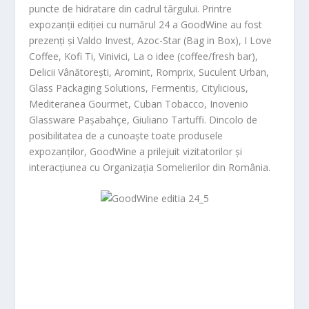
puncte de hidratare din cadrul târgului. Printre
expozanții ediției cu numărul 24 a GoodWine au fost
prezenți și Valdo Invest, Azoc-Star (Bag in Box), I Love
Coffee, Kofi Ti, Vinivici, La o idee (coffee/fresh bar),
Delicii Vânătorești, Aromint, Romprix, Suculent Urban,
Glass Packaging Solutions, Fermentis, Citylicious,
Mediteranea Gourmet, Cuban Tobacco, Inovenio
Glassware Pașabahçe, Giuliano Tartuffi. Dincolo de
posibilitatea de a cunoaște toate produsele
expozanților, GoodWine a prilejuit vizitatorilor și
interacțiunea cu Organizația Somelierilor din România.