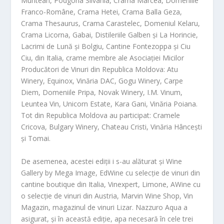
Muntean, Podgoria Silvania, Crama Marcea, Domeniile
Franco-Române, Crama Hetei, Crama Balla Geza,
Crama Thesaurus, Crama Carastelec, Domeniul Kelaru,
Crama Licorna, Gabai, Distileriile Galben și La Horincie,
Lacrimi de Lună și Bolgiu, Cantine Fontezoppa și Ciu
Ciu, din Italia, crame membre ale Asociației Micilor
Producători de Vinuri din Republica Moldova: Atu
Winery, Equinox, Vinăria DAC, Gogu Winery, Carpe
Diem, Domeniile Pripa, Novak Winery, I.M. Vinum,
Leuntea Vin, Unicorn Estate, Kara Gani, Vinăria Poiana.
Tot din Republica Moldova au participat: Cramele
Cricova, Bulgary Winery, Chateau Cristi, Vinăria Hâncești
și Tomai.
De asemenea, acestei ediții i s-au alăturat și Wine
Gallery by Mega Image, EdWine cu selecție de vinuri din
cantine boutique din Italia, Vinexpert, Limone, AWine cu
o selecție de vinuri din Austria, Marvin Wine Shop, Vin
Magazin, magazinul de vinuri Lizar. Nazzuro Aqua a
asigurat, și în această ediție, apa necesară în cele trei