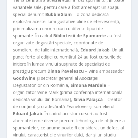
Tema centrală a acestei ediții a fost spumantul, în toate
variantele sale, pentru care a fost amenajat un spațiu
special denumit
BubbleGlam
– o zonă dedicată
explorării acestei lumi gustative pline de efervescență,
prin realizarea unor mixuri cu diferite tipuri de
spumante. În cadrul
Bibliotecii de Spumante
au fost
organizate degustări speciale, coordonate de
somelierul de talie internațională,
Eduard Jakab
. Un alt
punct forte al ediției cu numărul 24 au fost cursurile de
inițiere în lumea vinului susținute de specialiști de
prestigiu precum
Diana Pavelescu
– wine ambassador
GoodWine
și secretar general al Asociației
Degustătorilor din România,
Simona Mardale
–
organizator Wine Mark (prima conferință internațională
dedicată vinului din România),
Silvia Pălașcă
– creator
de conținut și o adevărată #winelover și somelierul
Eduard Jakab
. În cadrul acestor cursuri au fost
abordate teme diverse precum tehnologia de obținere a
spumantelor, ce anume poate fi considerat un defect al
vinului, caracteristicile vinurilor dulci, dar și un studiu