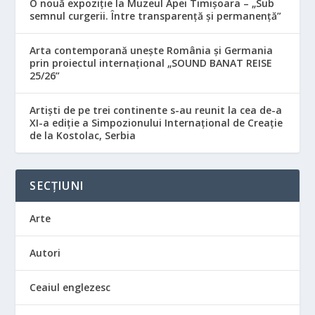
O nouă expoziție la Muzeul Apei Timișoara – „Sub
semnul curgerii. Între transparență și permanență”
Arta contemporană unește România și Germania
prin proiectul internațional „SOUND BANAT REISE
25/26”
Artiști de pe trei continente s-au reunit la cea de-a
XI-a ediție a Simpozionului Internațional de Creație
de la Kostolac, Serbia
SECȚIUNI
Arte
Autori
Ceaiul englezesc