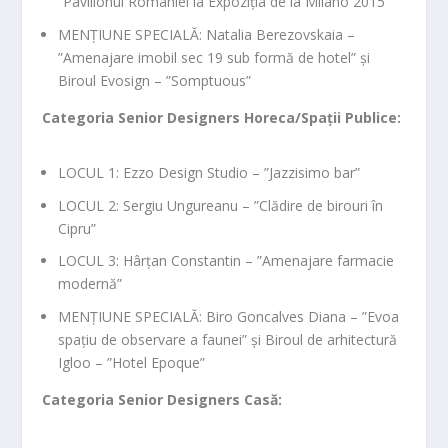
”Pavilionul României la Expoziția de la Milano 2015”
MENȚIUNE SPECIALĂ: Natalia Berezovskaia –
”Amenajare imobil sec 19 sub formă de hotel” și
Biroul Evosign – ”Somptuous”
Categoria Senior Designers Horeca/Spații Publice:
LOCUL 1: Ezzo Design Studio – ”Jazzisimo bar”
LOCUL 2: Sergiu Ungureanu – ”Clădire de birouri în
Cipru”
LOCUL 3: Hârțan Constantin – ”Amenajare farmacie
modernă”
MENȚIUNE SPECIALĂ: Biro Goncalves Diana – ”Evoa
spațiu de observare a faunei” și Biroul de arhitectură
Igloo – ”Hotel Epoque”
Categoria Senior Designers Casă: