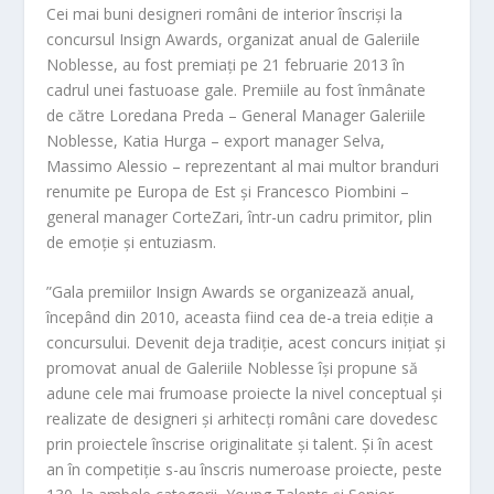
Cei mai buni designeri români de interior înscriși la
concursul Insign Awards, organizat anual de Galeriile
Noblesse, au fost premiați pe 21 februarie 2013 în
cadrul unei fastuoase gale. Premiile au fost înmânate
de către Loredana Preda – General Manager Galeriile
Noblesse, Katia Hurga – export manager Selva,
Massimo Alessio – reprezentant al m
ai multor branduri
renumite pe Europa de Est
și Francesco Piombini –
general manager CorteZari, într-un cadru primitor, plin
de emoție și entuziasm.
”Gala premiilor Insign Awards se organizează anual,
începând din 2010, aceasta fiind cea de-a treia ediție a
concursului. Devenit deja tradiție, acest concurs inițiat și
promovat anual de Galeriile Noblesse își propune să
adune cele mai frumoase proiecte la nivel conceptual și
realizate de designeri și arhitecți români care dovedesc
prin proiectele înscrise originalitate și talent. Și în acest
an în competiție s-au înscris numeroase proiecte, peste