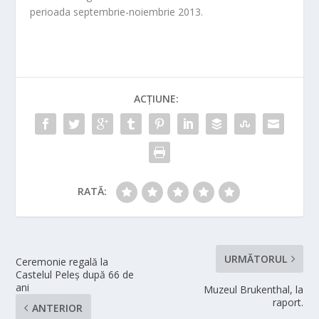
perioada septembrie-noiembrie 2013.
ACȚIUNE:
RATĂ:
URMĂTORUL
Ceremonie regală la
Castelul Peleş după 66 de
ani
Muzeul Brukenthal, la
raport.
ANTERIOR