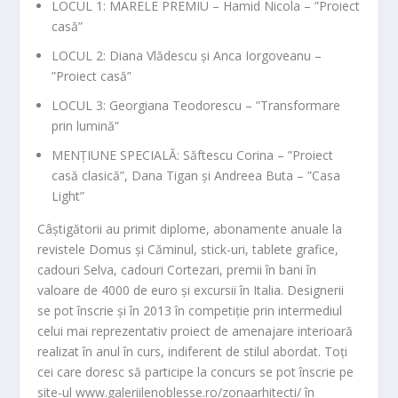
LOCUL 1: MARELE PREMIU – Hamid Nicola – ”Proiect
casă”
LOCUL 2: Diana Vlădescu și Anca Iorgoveanu –
”Proiect casă”
LOCUL 3: Georgiana Teodorescu – ”Transformare
prin lumină”
MENȚIUNE SPECIALĂ: Săftescu Corina – ”Proiect
casă clasică”, Dana Tigan și Andreea Buta – ”Casa
Light”
Câștigătorii au primit diplome, abonamente anuale la
revistele Domus și Căminul, stick-uri, tablete grafice,
cadouri Selva, cadouri Cortezari, premii în bani în
valoare de 4000 de euro și excursii în Italia. Designerii
se pot înscrie și în 2013 în competiție prin intermediul
celui mai reprezentativ proiect de amenajare interioară
realizat în anul în curs, indiferent de stilul abordat. Toți
cei care doresc să participe la concurs se pot înscrie pe
site-ul www.galeriilenoblesse.ro/zonaarhitecti/ în