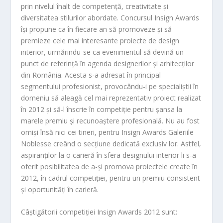
prin nivelul înalt de competență, creativitate și
diversitatea stilurilor abordate. Concursul Insign Awards
își propune ca în fiecare an să promoveze și să
premieze cele mai interesante proiecte de design
interior, urmărindu-se ca evenimentul să devină un
punct de referință în agenda designerilor și arhitecților
din România. Acesta s-a adresat în principal
segmentului profesionist, provocându-i pe specialiștii în
domeniu să aleagă cel mai reprezentativ proiect realizat
în 2012 și să-l înscrie în competiție pentru șansa la
marele premiu și recunoaștere profesională. Nu au fost
omiși însă nici cei tineri, pentru Insign Awards Galeriile
Noblesse creând o secțiune dedicată exclusiv lor. Astfel,
aspiranților la o carieră în sfera designului interior li s-a
oferit posibilitatea de a-și promova proiectele create în
2012, în cadrul competiției, pentru un premiu consistent
și oportunități în carieră.
Câștigătorii competiției Insign Awards 2012 sunt: