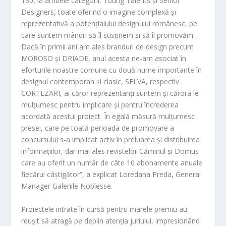
130, la ambele categorii, Young Talents și Senior
Designers, toate oferind o imagine complexă și
reprezentativă a potențialului designului românesc, pe
care suntem mândri să îl susținem și să îl promovăm.
Dacă în primii ani am ales branduri de design precum
MOROSO și DRIADE, anul acesta ne-am asociat în
eforturile noastre comune cu două nume importante în
designul contemporan și clasic, SELVA, respectiv
CORTEZARI, ai căror reprezentanți suntem și cărora le
mulțumesc pentru implicare și pentru încrederea
acordată acestui proiect. În egală măsură mulțumesc
presei, care pe toată perioada de promovare a
concursului s-a implicat activ în preluarea și distribuirea
informațiilor, dar mai ales revistelor Căminul și Domus
care au oferit un număr de câte 10 abonamente anuale
fiecărui câștigător”, a explicat Loredana Preda, General
Manager Galeriile Noblesse.
Proiectele intrate în cursă pentru marele premiu au
reușit să atragă pe deplin atenția juriului, impresionând