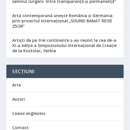
semnul curgerii. Între transparență și permanență”
Arta contemporană unește România și Germania
prin proiectul internațional „SOUND BANAT REISE
25/26”
Artiști de pe trei continente s-au reunit la cea de-a
XI-a ediție a Simpozionului Internațional de Creație
de la Kostolac, Serbia
SECȚIUNI
Arte
Autori
Ceaiul englezesc
Contact