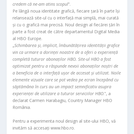
credem că ne-am atins scopul
”.
Pe lângă noua identitate grafică, fiecare țară în parte își
relansează site-ul cu o interfață mai simplă, mai curată
și cu o grafică mai precisă. Noul design al fiecărei țări în
parte a fost creat de către departamentul Digital Media
al HBO Europe.
„
Schimbarea și, implicit, îmbunătățirea identității grafice
vin ca urmare a dorinței noastre de a oferi o experiență
completă tuturor abonaților HBO. Site-ul HBO a fost
optimizat pentru a răspunde nevoii abonaților noștri de
a beneficia de o interfață ușor de accesat și utilizat. Noile
elemente vizuale care se pot vedea pe ecran începând cu
săptămâna în curs au un impact semnificativ asupra
experienței de utilizare a tuturor serviciilor HBO
.”, a
declarat Carmen Harabagiu, Country Manager HBO
România.
Pentru a experimenta noul design al site-ului HBO, vă
invităm să accesați www.hbo.ro.