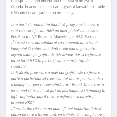
cincisprezece țări din Europa Centrală și de Est și
Olanda. În acord cu identitatea grafică lansată, site-urile
HBO din fiecare țară au un nou design.
„
Am dorit să reamintim faptul că programele noastre
sunt cele care fac din HBO un lider global
”, a declarat
Eric Council, VP Regional Marketing al HBO Europe.
„
În acest sens, am colaborat cu compania americană
Viewpoint Creative, una dintre cele mai importante
agenții axate pe grafica de televiziune, dar și cu fiecare
birou local HBO în parte, și suntem încântați de
rezultate”
.
„
Adevărata provocare a unei noi grafici este ca fiecare
parte a pachetului să creeze un tot unitar pentru a oferi
o definiție a ceea ce reprezintă acest brand. Uneori, asta
înseamnă că trebuie să faci un pas înapoi și să împingi în
față conținutul, adică ceea ce definește cu adevărat
brandul HBO
.”
„
Considerăm că rama nu poate fi mai importantă decât
pânza pe care o încadrează, ea trebuie să o completeze și