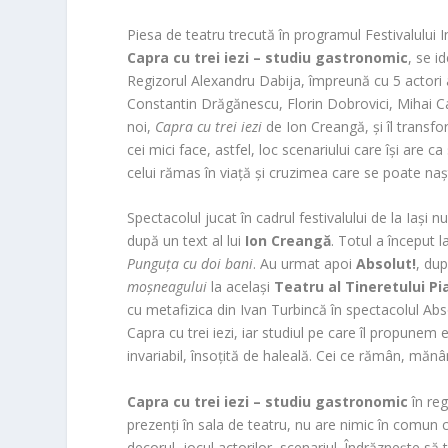
Piesa de teatru trecută în programul Festivalului I
Capra cu trei iezi – studiu gastronomic
, se i
Regizorul Alexandru Dabija, împreună cu 5 actori a
Constantin Drăgănescu, Florin Dobrovici, Mihai Cal
noi,
Capra cu trei iezi
de Ion Creangă, și îl transfo
cei mici face, astfel, loc scenariului care își are
celui rămas în viață și cruzimea care se poate naș
Spectacolul jucat în cadrul festivalului de la Iași
după un text al lui
Ion Creangă
. Totul a început 
Punguța cu doi bani
. Au urmat apoi
Absolut!
, du
moșneagului
la același
Teatru al Tineretului P
cu metafizica din Ivan Turbincă în spectacolul Abso
Capra cu trei iezi, iar studiul pe care îl propune
invariabil, însoțită de haleală. Cei ce rămân, mănâ
Capra cu trei iezi – studiu gastronomic
în reg
prezenți în sala de teatru, nu are nimic în comun cu
decorul, jocul actorilor, scenariul. Îndrăznește să t