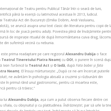
nternațional de Teatru pentru Publicul Tânăr într-o seară de luni,
dentifică până la esență cu laitmotivul acestuia în 2013, ludicul.
i Teatrului Act din București (Emilia Dobrin, Andi Vasluianu,
otă), se aruncă asupra unui text clasic din literatura pentru copii de l
rmă în loc de joacă pentru adulți. Povestea plină de învățăminte pentr
 ca sursă de inspirație ritualul de după înmormântarea cuiva drag, lăcomi
te din suferință vecină cu nebunia.
 nu este prima readaptare pe care regizorul
Alexandru Dabija
o face
la
Teatrul Tineretului Piatra Neamț
cu
OO!
, o punere în scenă dup
pă
Ivan Turbincă
la
Teatrul Act
și
O ladă
, după
Fata babei și fata
iatra Neamț
. El însuși mărturisește: „După ce ne-am încercat puterile
lut!, ne avântăm în psihologia abisală a cruzimii și răzbunării din
m este în primul rând unul gastronomic, pentru că moartea este,
ncă pentru că trăiesc.”
ia lui
Alexandru Dabija
, așa cum a putut observa fiecare dintre cei
 sfiala, cu obișnuitul și cu platitudinea.
Îndrăznește!
, par să urle la tin
reci dincolo de limitele unui text, îndrăznește să îți pui întrebări,