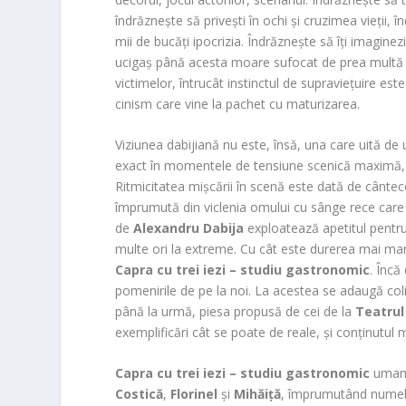
îndrăznește să privești în ochi și cruzimea vieții, 
mii de bucăți ipocrizia. Îndrăznește să îți imagin
ucigaș până acesta moare sufocat de prea multă m
victimelor, întrucât instinctul de supraviețuire es
cinism care vine la pachet cu maturizarea.
Viziunea dabijiană nu este, însă, una care uită de 
exact în momentele de tensiune scenică maximă, frâ
Ritmicitatea mișcării în scenă este dată de cântecel
împrumută din viclenia omului cu sânge rece care 
de
Alexandru Dabija
exploatează apetitul pentru
multe ori la extreme. Cu cât este durerea mai ma
Capra cu trei iezi – studiu gastronomic
. Încă
pomenirile de pe la noi. La acestea se adaugă coliva,
până la urmă, piesa propusă de cei de la
Teatrul
exemplificări cât se poate de reale, și conținutul m
Capra cu trei iezi – studiu gastronomic
umani
Costică
,
Florinel
și
Mihăiță
, împrumutând numele 