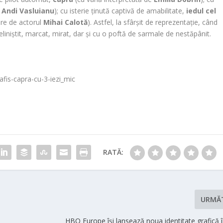
e
Andi Vasluianu
); cu isterie ținută captivă de amabilitate,
iedul cel
ere de actorul
Mihai Calotă
). Astfel, la sfârșit de reprezentație, când
eliniștit, marcat, mirat, dar și cu o poftă de sarmale de nestăpânit.
RATĂ:
URMĂ
HBO Europe își lansează noua identitate grafică în