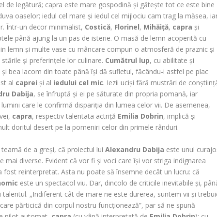
fel de legătură; capra este mare gospodină și gătește tot ce este bine
uva oaselor; iedul cel mare și iedul cel mijlociu cam trag la măsea, ia
lor. Într-un decor minimalist,
Costică
,
Florinel
,
Mihăiță
,
capra
și
tele până ajung la un pas de isterie. O masă de lemn acoperită cu
 din lemn și multe vase cu mâncare compun o atmosferă de praznic și
tările și preferințele lor culinare.
Cumătrul lup
, cu abilitate și
și bea lacom din toate până își dă sufletul, făcându-i astfel pe plac
st al
caprei
și al
iedului cel mic
. Iezii uciși fără mustrări de conștiinț
dru Dabija
, se înfruptă și ei pe săturate din propria pomană, iar
de lumini care le confirmă dispariția din lumea celor vii. De asemenea,
ivei,
capra
, respectiv talentata actriță
Emilia Dobrin
, implică și
mult doritul desert pe la pomeniri celor din primele rânduri.
ă teamă de a greși, că proiectul lui
Alexandru Dabija
este unul curajo
le mai diverse. Evident că vor fi și voci care își vor striga indignarea
 fost reinterpretat. Asta nu poate să însemne decât un lucru: că
onomic
este un spectacol viu. Dar, dincolo de criticile inevitabile și, pân
i talentul. „Indiferent cât de mare ne este durerea, suntem vii și trebu
re părticică din corpul nostru funcționează”, par să ne spună
pe pilot automat,
capra
(cu vână interpretată de
Emilia Dobrin
); cu