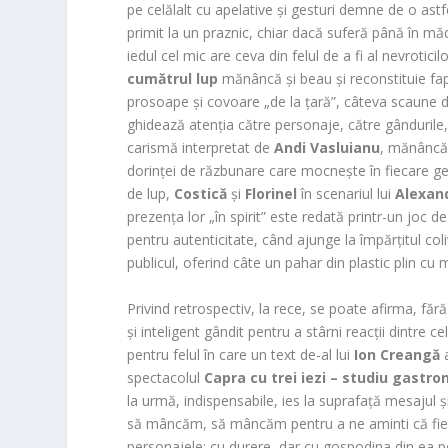
pe celălalt cu apelative și gesturi demne de o ast
primit la un praznic, chiar dacă suferă până în măd
iedul cel mic are ceva din felul de a fi al nevrotici
cumătrul lup
mănâncă și beau și reconstituie fap
prosoape și covoare „de la țară”, câteva scaune
ghidează atenția către personaje, către gândurile, s
carismă interpretat de
Andi Vasluianu
, mănâncă 
dorinței de răzbunare care mocnește în fiecare ge
de lup,
Costică
și
Florinel
în scenariul lui
Alexan
prezența lor „în spirit” este redată printr-un joc 
pentru autenticitate, când ajunge la împărțitul col
publicul, oferind câte un pahar din plastic plin cu 
Privind retrospectiv, la rece, se poate afirma, făr
și inteligent gândit pentru a stârni reacții dintre ce
pentru felul în care un text de-al lui
Ion Creangă
a
spectacolul
Capra cu trei iezi – studiu gastr
la urmă, indispensabile, ies la suprafață mesajul ș
să mâncăm, să mâncăm pentru a ne aminti că fieca
personajele: cu durere, dar cu gospodina din ea 