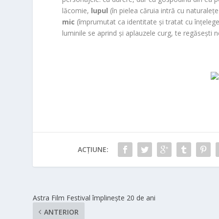
lăcomie,
lupul
(în pielea căruia intră cu naturaleț
mic
(împrumutat ca identitate și tratat cu înțeleg
luminile se aprind și aplauzele curg, te regăsești n
ACȚIUNE:
Astra Film Festival împlinește 20 de ani
ANTERIOR