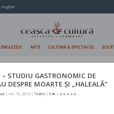
 maghiar ...
L ENGLEZESC
ARTE
CULTURĂ & SPECTACOL
SOCIE
ZI – STUDIU GASTRONOMIC DE
U DESPRE MOARTE ȘI „HALEALĂ”
uțe
|
oct. 10, 2013
|
Teatru
|
0
|