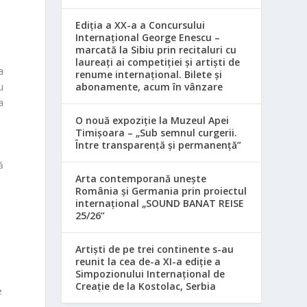
Ediția a XX-a a Concursului
Internațional George Enescu –
marcată la Sibiu prin recitaluri cu
laureați ai competiției și artiști de
a
renume internațional. Bilete și
u
abonamente, acum în vânzare
a
O nouă expoziție la Muzeul Apei
Timișoara – „Sub semnul curgerii.
Între transparență și permanență”
ă
Arta contemporană unește
România și Germania prin proiectul
internațional „SOUND BANAT REISE
25/26”
Artiști de pe trei continente s-au
reunit la cea de-a XI-a ediție a
Simpozionului Internațional de
Creație de la Kostolac, Serbia
e