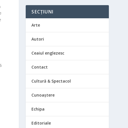
n
SECȚIUNI
e
e
Arte
Autori
Ceaiul englezesc
ă
Contact
Cultură & Spectacol
Cunoaștere
Echipa
Editoriale