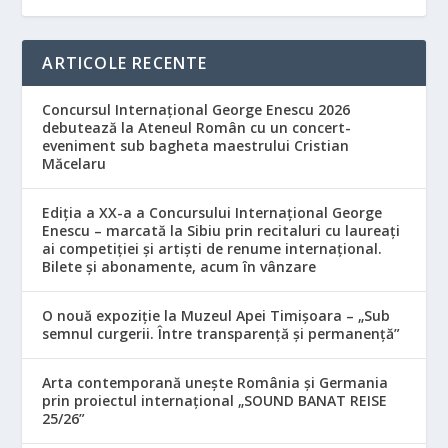
ARTICOLE RECENTE
Concursul Internațional George Enescu 2026
debutează la Ateneul Român cu un concert-
eveniment sub bagheta maestrului Cristian
Măcelaru
Ediția a XX-a a Concursului Internațional George
Enescu – marcată la Sibiu prin recitaluri cu laureați
ai competiției și artiști de renume internațional.
Bilete și abonamente, acum în vânzare
O nouă expoziție la Muzeul Apei Timișoara – „Sub
semnul curgerii. Între transparență și permanență”
Arta contemporană unește România și Germania
prin proiectul internațional „SOUND BANAT REISE
25/26”