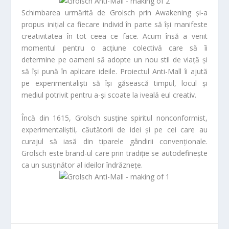
Schimbarea urmărită de
Grolsch
prin
Awakening
și-a
propus inițial ca fiecare individ în parte să își manifeste
creativitatea în tot ceea ce face. Acum însă a venit
momentul pentru o acțiune colectivă care să îi
determine pe oameni să adopte un nou stil de viață și
să își pună în aplicare ideile. Proiectul
Anti-Mall
îi ajută
pe experimentaliști să își găsească timpul, locul și
mediul potrivit pentru a-și scoate la iveală eul creativ.
Încă din 1615, Grolsch susține spiritul nonconformist,
experimentaliștii, căutătorii de idei și pe cei care au
curajul să iasă din tiparele gândirii convenționale.
Grolsch
este brand-ul care prin tradiție se autodefinește
ca un susținător al ideilor îndrăznețe.