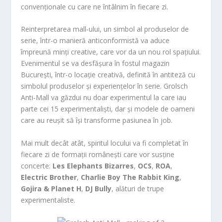
convenționale cu care ne întâlnim în fiecare zi.
Reinterpretarea mall-ului, un simbol al produselor de
serie, într-o manieră anticonformistă va aduce
împreună minți creative, care vor da un nou rol spațiului.
Evenimentul se va desfășura în fostul magazin
București, într-o locație creativă, definită în antiteză cu
simbolul produselor și experiențelor în serie. Grolsch
Anti-Mall va găzdui nu doar experimentul la care iau
parte cei 15 experimentaliști, dar și modele de oameni
care au reușit să își transforme pasiunea în job.
Mai mult decât atât, spiritul locului va fi completat în
fiecare zi de formații românești care vor susține
concerte:
Les Elephants Bizarres
,
OCS
,
ROA
,
Electric Brother
,
Charlie Boy The Rabbit King
,
Gojira & Planet H
,
DJ Bully
, alături de trupe
experimentaliste.