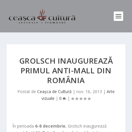
GROLSCH INAUGUREAZĂ
PRIMUL ANTI-MALL DIN
ROMÂNIA
Postat de
Ceașca de Cultură
|
nov. 16, 2013
|
Arte
vizuale
|
0
|
În perioada
6-8 decembrie
, Grolsch inaugurează