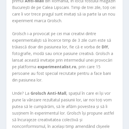
primul
Anti-Mall
din România, în locul fostului magazin
București de pe Calea Lipscani. Timp de trei zile, toți cei
care îi vor trece pragul sunt invitați să ia parte la un nou
experiment marca Grolsch.
Grolsch i-a provocat pe cei mai creativi dintre
experimentaliști să încerce timp de 3 zile cum este să
trăiască doar din pasiunea lor, fie că e vorba de
DIY
,
fotografie, modă sau orice pasiune creativă. Grolsch a
lansat această invitație prin intermediul unei provocări
pe platforma
experimentalist.ro
, prin care 15
persoane au fost special recrutate pentru a face bani
din pasiunea lor.
Unde? La
Grolsch Anti-Mall
, spațiul în care ei își vor
pune la vânzare rezultatul pasiunii lor, iar noi toți vom
putea să le cumpărăm, să le aflăm povestea și să îi
susținem în experimentul lor. Grolsch își propune astfel
să încurajeze creativitatea colectivă și
nonconformismul, în același timp amendând clișeele