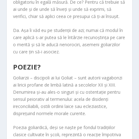
obligatoriu în egală măsură. De ce? Pentru că trebuie să
ai unde și de unde să înveți și unde să exprimi, să
verifici, chiar să aplici ceea ce presupui că ți-ai însușit.
Da. Așa îi văd eu pe studenții de azi; numai că modul în
care aplică s-ar putea să le întârzie recunoștința pe care
o merită și să le aducă nenorociri, asemeni goliarzilor
cu care țin să-i asociez.
POEZIE?
Goliarzii – discipoli ai lui Goliat – sunt autorii vagabonzi
ai liricii profane de limbă latină a secolelor XII și XIII.
Denumirea și-au ales-o singuri și cu ostentație pentru
sensul peiorativ al termenului: acela de disidenți
ireconciliabili, ostili ordinii laice sau ecleziastice,
disprețuind normele morale curente.
Poezia goliardică, deși se naște pe fondul tradițiilor
clasice cultivate în școli, reprezintă o reacție împotriva