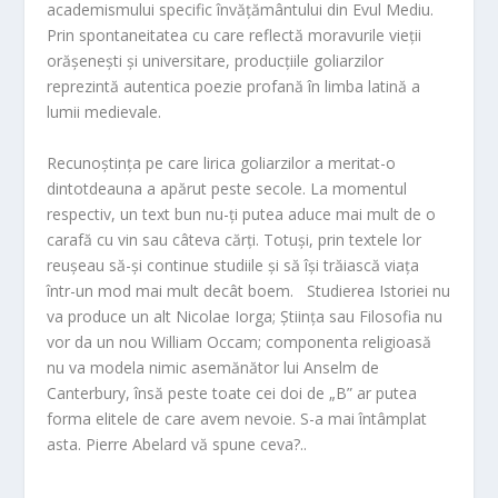
academismului specific învățământului din Evul Mediu.
Prin spontaneitatea cu care reflectă moravurile vieții
orășenești și universitare, producțiile goliarzilor
reprezintă autentica poezie profană în limba latină a
lumii medievale.
Recunoștința pe care lirica goliarzilor a meritat-o
dintotdeauna a apărut peste secole. La momentul
respectiv, un text bun nu-ți putea aduce mai mult de o
carafă cu vin sau câteva cărți. Totuși, prin textele lor
reușeau să-și continue studiile și să își trăiască viața
într-un mod mai mult decât boem. Studierea Istoriei nu
va produce un alt Nicolae Iorga; Știința sau Filosofia nu
vor da un nou William Occam; componenta religioasă
nu va modela nimic asemănător lui Anselm de
Canterbury, însă peste toate cei doi de „B” ar putea
forma elitele de care avem nevoie. S-a mai întâmplat
asta. Pierre Abelard vă spune ceva?..