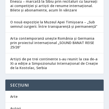
Enescu – marcată la Sibiu prin recitaluri cu laureați
ai competiției și artiști de renume internațional.
Bilete și abonamente, acum în vânzare
O nouă expoziție la Muzeul Apei Timișoara – „Sub
semnul curgerii. Între transparență și permanență”
Arta contemporană unește România și Germania
prin proiectul internațional „SOUND BANAT REISE
25/26”
Artiști de pe trei continente s-au reunit la cea de-a
XI-a ediție a Simpozionului Internațional de Creație
de la Kostolac, Serbia
SECȚIUNI
Arte
Autori