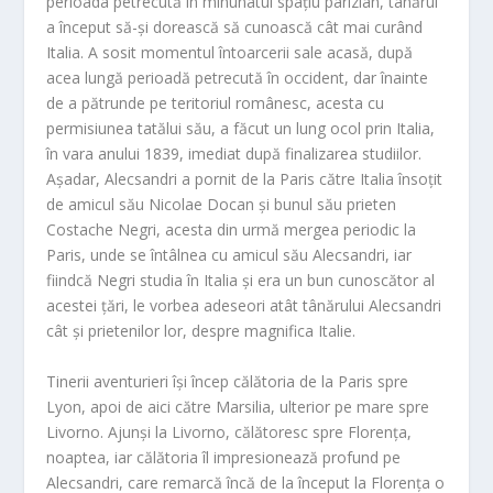
perioada petrecută în minunatul spațiu parizian, tânărul
a început să-și dorească să cunoască cât mai curând
Italia. A sosit momentul întoarcerii sale acasă, după
acea lungă perioadă petrecută în occident, dar înainte
de a pătrunde pe teritoriul românesc, acesta cu
permisiunea tatălui său, a făcut un lung ocol prin Italia,
în vara anului 1839, imediat după finalizarea studiilor.
Așadar, Alecsandri a pornit de la Paris către Italia însoțit
de amicul său Nicolae Docan și bunul său prieten
Costache Negri, acesta din urmă mergea periodic la
Paris, unde se întâlnea cu amicul său Alecsandri, iar
fiindcă Negri studia în Italia și era un bun cunoscător al
acestei țări, le vorbea adeseori atât tânărului Alecsandri
cât și prietenilor lor, despre magnifica Italie.
Tinerii aventurieri își încep călătoria de la Paris spre
Lyon, apoi de aici către Marsilia, ulterior pe mare spre
Livorno. Ajunși la Livorno, călătoresc spre Florența,
noaptea, iar călătoria îl impresionează profund pe
Alecsandri, care remarcă încă de la început la Florența o