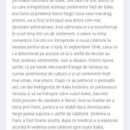
persoană fascinată de Italia, cea care i-a fost alături și
cu care a împărtășit aceleași sentimente față de Italia,
era buna sa prietenă Elena Negri, sora celui mai drag
prieten, ea a fost la început una dintre cele mai
devotate admiratoare, însă admirația ei s-a transformat
în scurt timp într-un alt sentiment, o iubire cu totul
romantică. Cei doi vor întreprinde o nouă călătorie la
Veneția pentru doar o lună, în septembrie 1846, ceea ce
i-a determinat pe aceștia să ia o astfel de decizie au
fost aceleași sentimente, vise și idealuri. Putem spune
astfel, că pe Vasile Alecsandri îl leagă de Veneția nu
numai sentimentul de cultură ci și un sentiment mult
mai uman, mai intens. După ce au petrecut o perioadă
aici, cei doi îndrăgostiți de Italia hotărăsc să părăsească
Veneția și să se îndrepte către sudul Italiei, datorită
stării precare de sănătate a Elenei, însă nu înainte de a
trece prin Paris, pentru a se stabili dacă domnișoara
Negri putea suporta o astfel de călătorie. Șederea la
Paris a fost foarte scurtă, după ce medicul și-a exprimat
acordul în vederea unei călătorii spre sudul Italiei,