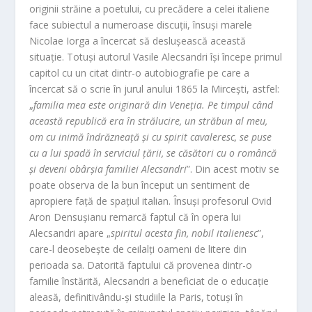
originii străine a poetului, cu precădere a celei italiene
face subiectul a numeroase discuții, însuși marele
Nicolae Iorga a încercat să deslușească această
situație. Totuși autorul Vasile Alecsandri își începe primul
capitol cu un citat dintr-o autobiografie pe care a
încercat să o scrie în jurul anului 1865 la Mircești, astfel:
„
familia mea este originară din Veneția. Pe timpul când
această republică era în strălucire, un străbun al meu,
om cu inimă îndrăzneață și cu spirit cavaleresc, se puse
cu a lui spadă în serviciul țării, se căsători cu o româncă
și deveni obârșia familiei Alecsandri
”. Din acest motiv se
poate observa de la bun început un sentiment de
apropiere față de spațiul italian. Însuși profesorul Ovid
Aron Densușianu remarcă faptul că în opera lui
Alecsandri apare „
spiritul acesta fin, nobil italienesc
”,
care-l deosebește de ceilalți oameni de litere din
perioada sa. Datorită faptului că provenea dintr-o
familie înstărită, Alecsandri a beneficiat de o educație
aleasă, definitivându-și studiile la Paris, totuși în