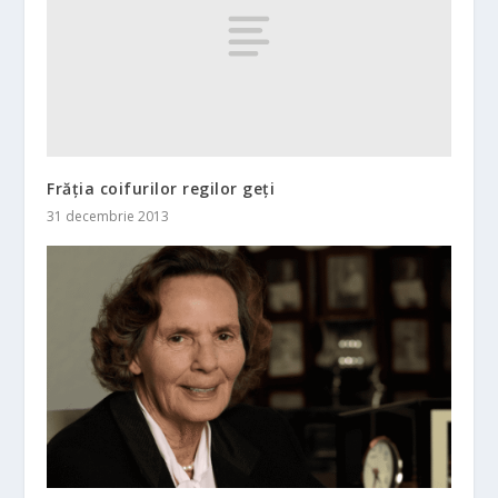
Frăția coifurilor regilor geți
31 decembrie 2013