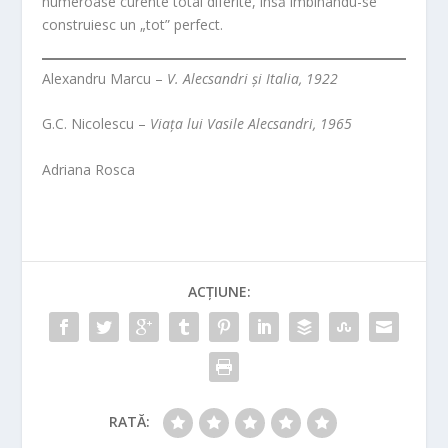
numeroase curente total diferite, însă îmbinându-se
construiesc un „tot” perfect.
Alexandru Marcu –
V. Alecsandri și Italia, 1922
G.C. Nicolescu –
Viața lui Vasile Alecsandri, 1965
Adriana Rosca
ACȚIUNE:
RATĂ: