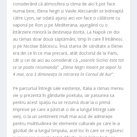
considerând că atmosfera și clima de aici îi pot face
numai bine, Elena Negri și Vasile Alecsandri se îndreaptă
către Lyon, iar odată ajunși aici vor face o călătorie cu
vaporul pe Ron și pe Mediterana, ajungând cu o
întârziere minoră la destinația dorită. La Napoli cei doi
au rămas doar două săptămâni, timp în care îl întâlnesc
și pe Nicolae Bălcescu. Însă starea de sănătate a Elenei
era din ce în ce mai precară, atât doctorul de la Paris,
cât și cei de aici au considerat că „
soarele Siciliei este tot
ce se poate recomanda
”. „
Elena Negri moare pe vapor la
4 mai, ora 3 dimineața la intrarea în Cornul de Aur
”.
Pe parcursul întregii sale existențe, Italia a rămas mereu
vie și prezentă în gândurile poetului, iar pasiunea sa
pentru acest spațiu nu se rezumă doar la o primă
impresie pe care a păstrat-o de-a lungul întregii sale
vieți, ci la un sentiment mult mai acut de admirație
pentru multitudinea de elemente culturale pe care le-a
găzduit de-a lungul timpului, acel loc în care se regăsesc