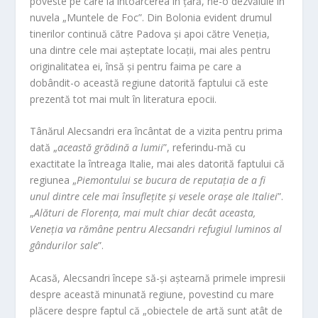
poveste pe care la întoarcerea în țară, ne-o dezvăluie în
nuvela „Muntele de Foc”. Din Bolonia evident drumul
tinerilor continuă către Padova și apoi către Veneția,
una dintre cele mai așteptate locații, mai ales pentru
originalitatea ei, însă și pentru faima pe care a
dobândit-o această regiune datorită faptului că este
prezentă tot mai mult în literatura epocii.
Tânărul Alecsandri era încântat de a vizita pentru prima
dată „
această grădină a lumii
”, referindu-mă cu
exactitate la întreaga Italie, mai ales datorită faptului că
regiunea „
Piemontului se bucura de reputația de a fi
unul dintre cele mai însuflețite și vesele orașe ale Italiei
”.
„
Alături de Florența, mai mult chiar decât aceasta,
Veneția va rămâne pentru Alecsandri refugiul luminos al
gândurilor sale
”.
Acasă, Alecsandri începe să-și aștearnă primele impresii
despre această minunată regiune, povestind cu mare
plăcere despre faptul că „obiectele de artă sunt atât de