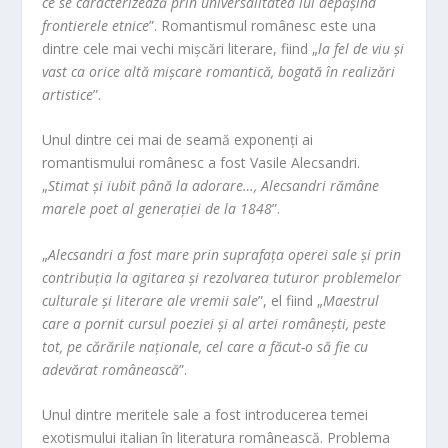
ce se caracterizează prin universalitatea lui depășind
frontierele etnice
”. Romantismul românesc este una
dintre cele mai vechi mișcări literare, fiind „
la fel de viu și
vast ca orice altă mișcare romantică, bogată în realizări
artistice
”.
Unul dintre cei mai de seamă exponenți ai
romantismului românesc a fost Vasile Alecsandri.
„
Stimat și iubit până la adorare…, Alecsandri rămâne
marele poet al generației de la 1848
”.
„
Alecsandri a fost mare prin suprafața operei sale și prin
contribuția la agitarea și rezolvarea tuturor problemelor
culturale și literare ale vremii sale
”, el fiind „
Maestrul
care a pornit cursul poeziei și al artei românești, peste
tot, pe cărările naționale, cel care a făcut-o să fie cu
adevărat românească
”.
Unul dintre meritele sale a fost introducerea temei
exotismului italian în literatura românească. Problema