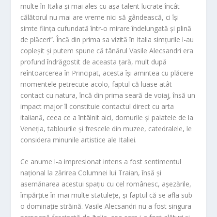
multe în Italia și mai ales cu așa talent lucrate încât
călătorul nu mai are vreme nici să gândească, ci își
simte ființa cufundată într-o mirare î
ndelungată și plină
de plăceri”.
Încă din prima sa vizită în Italia simțurile l-au
copleșit și putem spune că tânărul Vasile Alecsandri era
profund îndrăgostit de aceasta țară, mult după
reîntoarcerea în Principat, acesta își amintea cu plăcere
momentele petrecute acolo, faptul că luase atât
contact cu natura, încă din prima seară de voiaj, însă un
impact major îl constituie contactul direct cu arta
italiană, ceea ce a întâlnit aici, domurile și palatele de la
Veneția, tablourile și frescele din muzee, catedralele, le
considera minunile artistice ale Italiei.
Ce anume l-a impresionat intens a fost sentimentul
național la zărirea Columnei lui Traian, însă și
asemănarea acestui spațiu cu cel românesc, așezările,
împărțite în mai multe statulețe, și faptul că se afla sub
o dominație străină. Vasile Alecsandri nu a fost singura