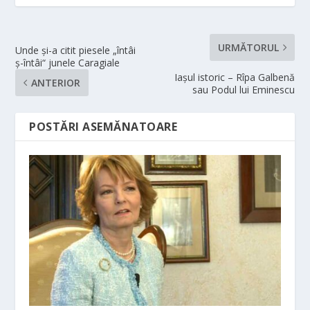
URMĂTORUL
Unde şi-a citit piesele „întâi
ş-întâi“ junele Caragiale
Iaşul istoric – Rîpa Galbenă
ANTERIOR
sau Podul lui Eminescu
POSTĂRI ASEMĂNATOARE