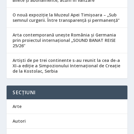
Bilete și abonamente, acum în vânzare
O nouă expoziție la Muzeul Apei Timișoara – „Sub
semnul curgerii. Între transparență și permanență”
Arta contemporană unește România și Germania
prin proiectul internațional „SOUND BANAT REISE
25/26”
Artiști de pe trei continente s-au reunit la cea de-a
XI-a ediție a Simpozionului Internațional de Creație
de la Kostolac, Serbia
SECȚIUNI
Arte
Autori