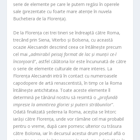
serie de elemente pe care le putem regăsi în operele
sale (prezentate cu foarte mare atenție în nuvela
Buchetiera de la Florența).
De la Florența cei trei tineri se îndreaptă către Roma,
trecând prin Siena, Viterbo și Bolsena, cu această
ocazie Alecsandri descriind ceea ce întâlnește precum
cel mai „
admirabil peisaj format de lac și munții ce-l
înconjoară
”, astfel călătoria lor este încununată de către
o serie de elemente culturale de mare interes. La
Florența Alecsandri intră în contact cu numeroasele
capodopere de artă renascentistă, în timp ce la Roma
întâlnește antichitatea. Toate aceste elemente îl
determină pe tânărul nostru să resimtă o „
profundă
impresie la amintirea gloriei și puterii străbunilor
”.
Odată finalizată șederea la Roma, aceștia se întorc
iarăși către Florența, unde vor rămâne cel mai probabil
pentru o vreme, după care pornesc ulterior cu trăsura
către Bolonia, iar în decursul acestui drum poetul află o