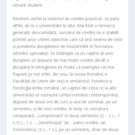
oricare student.
Revenim astfel la sistemul de credite practicat, se pare,
altfel, de la o universitate la alta. Mai întâi o remarcă
generală; deocamdată, numărul de credite nu e stabilit
potrivit unor criterii obiective care să țină seama de rolul
și ponderea disciplinelor de învățământ în formarea
viitorilor specialiști. Se întâmplă ca un capitol al unei
discipline să dispună de mai multe credite decât o
disciplină în întregimea ei! Poate că exemplul cel mai
frapant (și mă refer, din nou, la secția Română a
Facultății de Litere din Iași) e următorul: Fonetica și
fonologia limbii române, un capitol din ceea ce la alte
universități se numește Limba română contemporană,
dispune de două ore de curs și una de seminar, pe un
semestru, și de cinci credite, în timp ce Literatura
comparată, „comprimată” în două semestre (!) – 2 c., 1
s./2 c., 1 s. – „beneficiază” de… patru credite, iar
Folcloristica, (2 c., 1 s.), pe un semestru, doar de două.