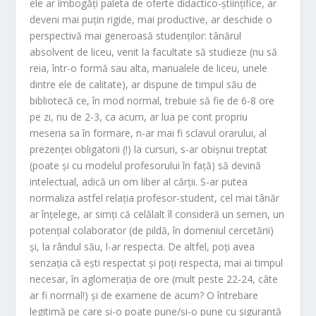
ele ar îmbogăți paleta de oferte didactico-științifice, ar
deveni mai puțin rigide, mai productive, ar deschide o
perspectivă mai generoasă studenților: tânărul
absolvent de liceu, venit la facultate să studieze (nu să
reia, într-o formă sau alta, manualele de liceu, unele
dintre ele de calitate), ar dispune de timpul său de
bibliotecă ce, în mod normal, trebuie să fie de 6-8 ore
pe zi, nu de 2-3, ca acum, ar lua pe cont propriu
meseria sa în formare, n-ar mai fi sclavul orarului, al
prezenței obligatorii (!) la cursuri, s-ar obișnui treptat
(poate și cu modelul profesorului în față) să devină
intelectual, adică un om liber al cărții. S-ar putea
normaliza astfel relația profesor-student, cel mai tânăr
ar înțelege, ar simți că celălalt îl consideră un semen, un
potențial colaborator (de pildă, în domeniul cercetării)
și, la rândul său, l-ar respecta. De altfel, poți avea
senzația că ești respectat și poți respecta, mai ai timpul
necesar, în aglomerația de ore (mult peste 22-24, câte
ar fi normal!) și de examene de acum? O întrebare
legitimă pe care și-o poate pune/și-o pune cu siguranță