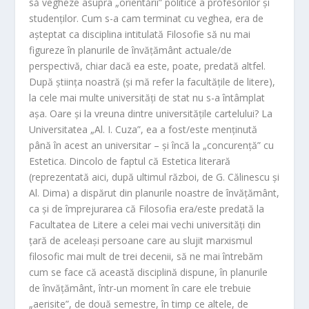
să vegheze asupra „orientării” politice a profesorilor și
studenților. Cum s-a cam terminat cu veghea, era de
așteptat ca disciplina intitulată Filosofie să nu mai
figureze în planurile de învățământ actuale/de
perspectivă, chiar dacă ea este, poate, predată altfel.
După știința noastră (și mă refer la facultățile de litere),
la cele mai multe universități de stat nu s-a întâmplat
așa. Oare și la vreuna dintre universitățile cartelului? La
Universitatea „Al. I. Cuza”, ea a fost/este menținută
până în acest an universitar – și încă la „concurență” cu
Estetica. Dincolo de faptul că Estetica literară
(reprezentată aici, după ultimul război, de G. Călinescu și
Al. Dima) a dispărut din planurile noastre de învățământ,
ca și de împrejurarea că Filosofia era/este predată la
Facultatea de Litere a celei mai vechi universități din
țară de aceleași persoane care au slujit marxismul
filosofic mai mult de trei decenii, să ne mai întrebăm
cum se face că această disciplină dispune, în planurile
de învățământ, într-un moment în care ele trebuie
„aerisite”, de două semestre, în timp ce altele, de