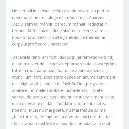
Un semnal în sensul acesta a venit recent din partea
unei foarte tinere colege de la București, Andreea
Deciu: semnal mâhnit, oarecum mâniat, redactat în
termeni fără echivoc, duri chiar, dar decenți, adresat
nouă tuturor, celor din alte generații de membri ai
corpului profesoral universitar.
Decenii la rând, am fost „dădăciți” (eufemistic vorbind)
de un minister de la care așteptam/trebuia să așteptăm
totul; în mod paradoxal (faptul ne apare astăzi, ca și
atunci, umilitor), acea stare dădea un anume sentiment
de… siguranță: planurile de învățământ, programele
analitice, normele aprobate, numirile etc. – toate
veneau de acolo de sus unde nu ne iubea nimeni. Chiar
dacă dirigismul e adânc înrădăcinat în mentalitatea
noastră, MEN nu mai poate, nu mai trebuie să mai
„facă totul” și, de fapt, de la o vreme, nici n-o mai face.
Dificultatea a fost/este aceea de a ne adapta la noul