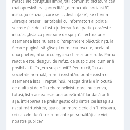
mască ale coruptului limbaj/stil comunist: dictatura cea
mai opresivă era „poreclită” „democrație socialistă”,
instituția cenzurii, care se… „desființase”, se chema
„direcția presei”, iar tabelul cu informatori ai poliției
secrete (cel de la fosta județeană de partid) era/este
intitulat „lista cu persoane de sprijin”. Lectura unei
asemenea liste nu este o întreprindere plăcută: riști, la
fiecare pagină, să găsești nume cunoscute, acela al
unui prieten, al unui coleg, sau chiar al unei rude. Prima
reacție este, desigur, de refuz, de suspiciune: cum ar fi
posibil altfel în „era suspiciunii”? Pentru că, într-o
societate normală, n-ar fi existat/nu poate exista o
asemenea listă. Treptat însă, reacția dintâi e înlocuită
de o alta și de o întrebare neliniștitoare: nu cumva,
totuși, lista aceea este una adevărată? Iar dacă ar fi
așa, întrebarea se prelungește: câți dintre cei listați au
riscat mărturisirea, așa ca un mare cleric din Timișoara,
ori ca cele două-trei marcante personalități ale vieții
noastre publice?