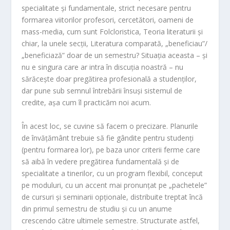
specialitate și fundamentale, strict necesare pentru
formarea viitorilor profesori, cercetători, oameni de
mass-media, cum sunt Folcloristica, Teoria literaturii și
chiar, la unele secții, Literatura comparată, „beneficiau”/
„beneficiază” doar de un semestru? Situația aceasta – și
nu e singura care ar intra în discuția noastră – nu
sărăcește doar pregătirea profesională a studenților,
dar pune sub semnul întrebării însuși sistemul de
credite, așa cum îl practicăm noi acum.
În acest loc, se cuvine să facem o precizare. Planurile
de învățământ trebuie să fie gândite pentru studenți
(pentru formarea lor), pe baza unor criterii ferme care
să aibă în vedere pregătirea fundamentală și de
specialitate a tinerilor, cu un program flexibil, conceput
pe moduluri, cu un accent mai pronunțat pe „pachetele”
de cursuri și seminarii opționale, distribuite treptat încă
din primul semestru de studiu și cu un anume
crescendo către ultimele semestre. Structurate astfel,