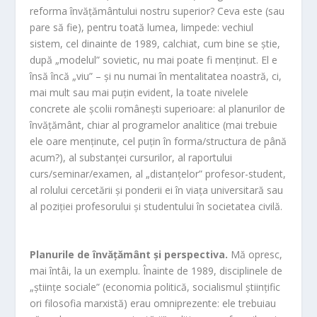
reforma învățământului nostru superior? Ceva este (sau
pare să fie), pentru toată lumea, limpede: vechiul
sistem, cel dinainte de 1989, calchiat, cum bine se știe,
după „modelul” sovietic, nu mai poate fi menținut. El e
însă încă „viu” – și nu numai în mentalitatea noastră, ci,
mai mult sau mai puțin evident, la toate nivelele
concrete ale școlii românești superioare: al planurilor de
învățământ, chiar al programelor analitice (mai trebuie
ele oare menținute, cel puțin în forma/structura de până
acum?), al substanței cursurilor, al raportului
curs/seminar/examen, al „distanțelor” profesor-student,
al rolului cercetării și ponderii ei în viața universitară sau
al poziției profesorului și studentului în societatea civilă.
Planurile de învățământ și perspectiva.
Mă opresc,
mai întâi, la un exemplu. Înainte de 1989, disciplinele de
„științe sociale” (economia politică, socialismul științific
ori filosofia marxistă) erau omniprezente: ele trebuiau