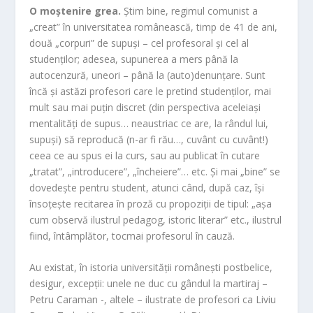
O moștenire grea.
Știm bine, regimul comunist a
„creat” în universitatea românească, timp de 41 de ani,
două „corpuri” de supuși – cel profesoral și cel al
studenților; adesea, supunerea a mers până la
autocenzură, uneori – până la (auto)denunțare. Sunt
încă și astăzi profesori care le pretind studenților, mai
mult sau mai puțin discret (din perspectiva aceleiași
mentalități de supus… neaustriac ce are, la rândul lui,
supuși) să reproducă (n-ar fi rău…, cuvânt cu cuvânt!)
ceea ce au spus ei la curs, sau au publicat în cutare
„tratat”, „introducere”, „încheiere”… etc. Și mai „bine” se
dovedește pentru student, atunci când, după caz, își
însoțește recitarea în proză cu propoziții de tipul: „așa
cum observă ilustrul pedagog, istoric literar” etc., ilustrul
fiind, întâmplător, tocmai profesorul în cauză.
Au existat, în istoria universității românești postbelice,
desigur, excepții: unele ne duc cu gândul la martiraj –
Petru Caraman -, altele – ilustrate de profesori ca Liviu