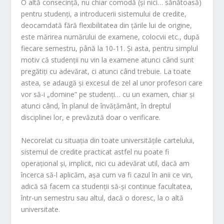
O altă consecință, nu chiar comodă (și nici… sănătoasă)
pentru studenți, a introducerii sistemului de credite,
deocamdată fără flexibilitatea din țările lui de origine,
este mărirea numărului de examene, colocvii etc., după
fiecare semestru, până la 10-11. Și asta, pentru simplul
motiv că studenții nu vin la examene atunci când sunt
pregătiți cu adevărat, ci atunci când trebuie. La toate
astea, se adaugă și excesul de zel al unor profesori care
vor să-i „domine” pe studenți… cu un examen, chiar și
atunci când, în planul de învățământ, în dreptul
disciplinei lor, e prevăzută doar o verificare.
Necorelat cu situația din toate universitățile cartelului,
sistemul de credite practicat astfel nu poate fi
operațional și, implicit, nici cu adevărat util, dacă am
încerca să-l aplicăm, așa cum va fi cazul în anii ce vin,
adică să facem ca studenții să-și continue facultatea,
într-un semestru sau altul, dacă o doresc, la o altă
universitate.