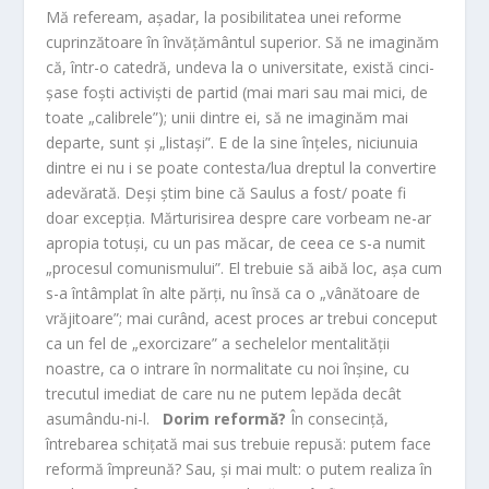
Mă refeream, așadar, la posibilitatea unei reforme
cuprinzătoare în învățământul superior. Să ne imaginăm
că, într-o catedră, undeva la o universitate, există cinci-
șase foști activiști de partid (mai mari sau mai mici, de
toate „calibrele”); unii dintre ei, să ne imaginăm mai
departe, sunt și „listași”. E de la sine înțeles, niciunuia
dintre ei nu i se poate contesta/lua dreptul la convertire
adevărată. Deși știm bine că Saulus a fost/ poate fi
doar excepția. Mărturisirea despre care vorbeam ne-ar
apropia totuși, cu un pas măcar, de ceea ce s-a numit
„procesul comunismului”. El trebuie să aibă loc, așa cum
s-a întâmplat în alte părți, nu însă ca o „vânătoare de
vrăjitoare”; mai curând, acest proces ar trebui conceput
ca un fel de „exorcizare” a sechelelor mentalității
noastre, ca o intrare în normalitate cu noi înșine, cu
trecutul imediat de care nu ne putem lepăda decât
asumându-ni-l.
Dorim reformă?
În consecință,
întrebarea schițată mai sus trebuie repusă: putem face
reformă împreună? Sau, și mai mult: o putem realiza în