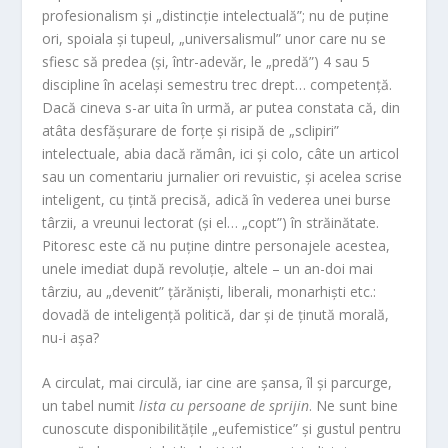
profesionalism și „distincție intelectuală”; nu de puține
ori, spoiala și tupeul, „universalismul” unor care nu se
sfiesc să predea (și, într-adevăr, le „predă”) 4 sau 5
discipline în același semestru trec drept… competență.
Dacă cineva s-ar uita în urmă, ar putea constata că, din
atâta desfășurare de forțe și risipă de „sclipiri”
intelectuale, abia dacă rămân, ici și colo, câte un articol
sau un comentariu jurnalier ori revuistic, și acelea scrise
inteligent, cu țintă precisă, adică în vederea unei burse
târzii, a vreunui lectorat (și el… „copt”) în străinătate.
Pitoresc este că nu puține dintre personajele acestea,
unele imediat după revoluție, altele – un an-doi mai
târziu, au „devenit” țărăniști, liberali, monarhiști etc.:
dovadă de inteligență politică, dar și de ținută morală,
nu-i așa?
A circulat, mai circulă, iar cine are șansa, îl și parcurge,
un tabel numit
lista cu persoane de sprijin
. Ne sunt bine
cunoscute disponibilitățile „eufemistice” și gustul pentru