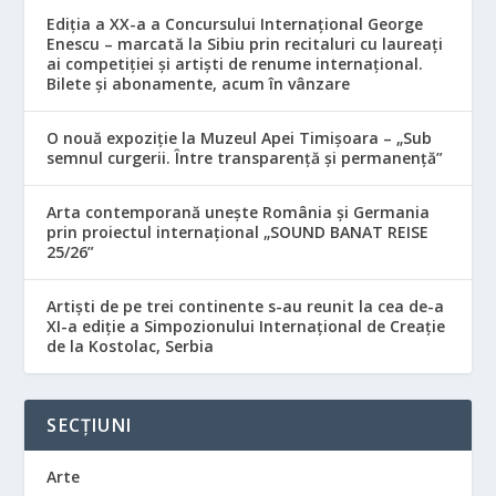
Ediția a XX-a a Concursului Internațional George
Enescu – marcată la Sibiu prin recitaluri cu laureați
ai competiției și artiști de renume internațional.
Bilete și abonamente, acum în vânzare
O nouă expoziție la Muzeul Apei Timișoara – „Sub
semnul curgerii. Între transparență și permanență”
Arta contemporană unește România și Germania
prin proiectul internațional „SOUND BANAT REISE
25/26”
Artiști de pe trei continente s-au reunit la cea de-a
XI-a ediție a Simpozionului Internațional de Creație
de la Kostolac, Serbia
SECȚIUNI
Arte