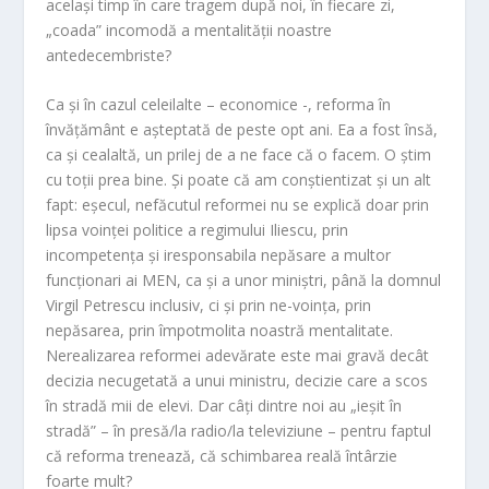
același timp în care tragem după noi, în fiecare zi,
„coada” incomodă a mentalității noastre
antedecembriste?
Ca și în cazul celeilalte – economice -, reforma în
învățământ e așteptată de peste opt ani. Ea a fost însă,
ca și cealaltă, un prilej de a ne face că o facem. O știm
cu toții prea bine. Și poate că am conștientizat și un alt
fapt: eșecul, nefăcutul reformei nu se explică doar prin
lipsa voinței politice a regimului Iliescu, prin
incompetența și iresponsabila nepăsare a multor
funcționari ai MEN, ca și a unor miniștri, până la domnul
Virgil Petrescu inclusiv, ci și prin ne-voința, prin
nepăsarea, prin împotmolita noastră mentalitate.
Nerealizarea reformei adevărate este mai gravă decât
decizia necugetată a unui ministru, decizie care a scos
în stradă mii de elevi. Dar câți dintre noi au „ieșit în
stradă” – în presă/la radio/la televiziune – pentru faptul
că reforma trenează, că schimbarea reală întârzie
foarte mult?