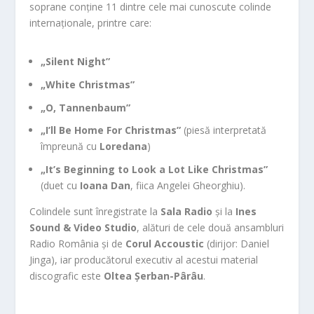
soprane conține 11 dintre cele mai cunoscute colinde
internaționale, printre care:
„Silent Night”
„White Christmas”
„O, Tannenbaum”
„I’ll Be Home For Christmas”
(piesă interpretată
împreună cu
Loredana
)
„It’s Beginning to Look a Lot Like Christmas”
(duet cu
Ioana Dan
, fiica Angelei Gheorghiu).
Colindele sunt înregistrate la
Sala Radio
și la
Ines
Sound & Video Studio
, alături de cele două ansambluri
Radio România și de
Corul Accoustic
(dirijor: Daniel
Jinga), iar producătorul executiv al acestui material
discografic este
Oltea Șerban-Pârâu
.