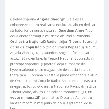
Celebra soprană
Angela Gheorghiu
a ales să
colaboreze pentru realizarea noului său album dedicat
sărbătorilor de iarnă, intitulat
„Guardian Angel”
, cu
două dintre formațiile muzicale ale Radio România:
Orchestra Națională Radio
(dirijor:
Tiberiu Soare
) și
Corul de Copii Radio
(dirijor:
Voicu Popescu
). Albumul
Angela Gheorghiu – „Guardian Angel” a fost lansat
astăzi, 20 noiembrie, la Teatrul Național București, în
prezența sopranei, și poate fi deja cumpărat din
hypermarketuri și din magazinele de specialitate din
toată țara. Soprana nu este la prima experiență alături
de Orchestrele și Corurile Radio. Anul trecut, aceasta a
înregistrat tot cu Orchestra Națională Radio, dirijată de
Tiberiu Soare, albumul de colinde românești,
„O, ce
veste minunată!”
, premiat cu Discul de Aur pentru
vânzări record în mai puțin de două săptămâni de la
lansare.