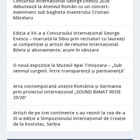
Concursul Internațional George Enescu 2026
debutează la Ateneul Român cu un concert-
eveniment sub bagheta maestrului Cristian
Măcelaru
Ediția a XX-a a Concursului Internațional George
Enescu – marcată la Sibiu prin recitaluri cu laureați
ai competiției și artiști de renume internațional.
Bilete și abonamente, acum în vânzare
O nouă expoziție la Muzeul Apei Timișoara – „Sub
semnul curgerii. Între transparență și permanență”
Arta contemporană unește România și Germania
prin proiectul internațional „SOUND BANAT REISE
25/26”
Artiști de pe trei continente s-au reunit la cea de-a
XI-a ediție a Simpozionului Internațional de Creație
de la Kostolac, Serbia