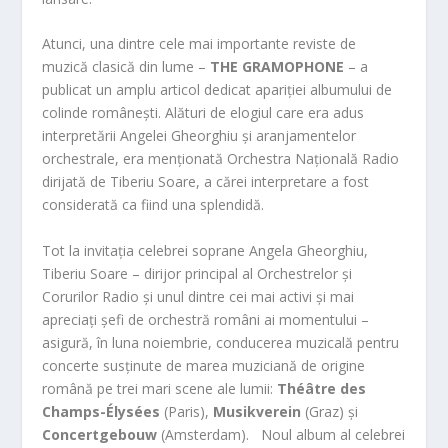
Atunci, una dintre cele mai importante reviste de
muzică clasică din lume –
THE GRAMOPHONE
– a
publicat un amplu articol dedicat apariției albumului de
colinde românești. Alături de elogiul care era adus
interpretării Angelei Gheorghiu și aranjamentelor
orchestrale, era menționată Orchestra Națională Radio
dirijată de Tiberiu Soare, a cărei interpretare a fost
considerată ca fiind una splendidă.
Tot la invitația celebrei soprane Angela Gheorghiu,
Tiberiu Soare – dirijor principal al Orchestrelor și
Corurilor Radio și unul dintre cei mai activi și mai
apreciați șefi de orchestră români ai momentului –
asigură, în luna noiembrie, conducerea muzicală pentru
concerte susținute de marea muziciană de origine
română pe trei mari scene ale lumii:
Théâtre des
Champs-Élysées
(Paris),
Musikverein
(Graz) și
Concertgebouw
(Amsterdam). Noul album al celebrei