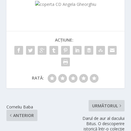
ACȚIUNE:
RATĂ:
URMĂTORUL
Corneliu Baba
ANTERIOR
Darul de aur al dacului
Bitus. O descoperire
istorică într-o colecție