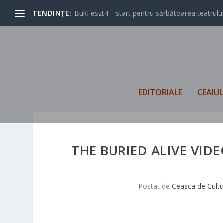
TENDINȚE:
BukFeszt4 – start pentru sărbătoarea teatrului
EDITORIALE
CEAIU
THE BURIED ALIVE VID
Postat de
Ceașca de Cult