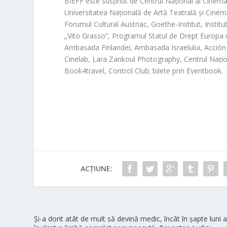
BIEFF
este susț
inut de
Centrul Național al Cinema
Universitatea Națională de Artă Teatrală și Cinem
Forumul Cultural Austri
ac
,
Goethe-Institu
t
,
Institu
„Vito Grasso”
,
Programul Statul de Drept Europa 
Ambasada Finlandei
,
Ambasada Israelului
,
Acción
Cinelab
,
Lara Zankoul Photography
,
Centrul Națio
Book4travel
,
Control Club
; bilete prin
Eventbook
.
ACȚIUNE:
Şi-a dorit atât de mult să devină medic, încât în şapte luni 