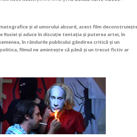
nematografice și al umorului absurd, acest film deconstruieșt
e Rusiei și aduce în discuție tentația și puterea artei, în
emenea, în rândurile publicului gândirea critică și un
olitica, filmul ne amintește că până și un trecut fictiv ar