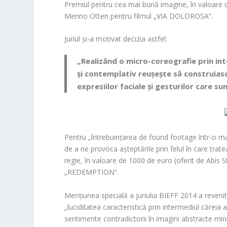
Premiul pentru cea mai bună imagine
, în valoare
Menno Otten
pentru filmul
„VIA DOLOROSA”
.
Juriul și-a motivat decizia astfel:
„Realizând o micro-coreografie prin int
și contemplativ reușește să construiasc
expresiilor faciale și gesturilor care su
Pentru „întrebuințarea de
found footage
într-o ma
de a ne provoca așteptările prin felul în care trat
regie
, în valoare de 1000 de euro (oferit de
Abis S
„REDEMPTION”
.
Mențiunea specială a juriului BIEFF 2014
a revenit
„luciditatea caracteristică prin intermediul căreia a
sentimente contradictorii în imagini abstracte mini