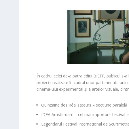
În cadrul celei de-a patra ediții
BIEFF
, publicul s-
proiecții realizate în cadrul unor parteneriate unice
cinema-ului experimental și a artelor vizuale, dint
Quinzaine des Réalisateurs
– secțiune paralelă 
IDFA Amsterdam
– cel mai important festival
Legendarul
Festival Internațional de Scurtmet