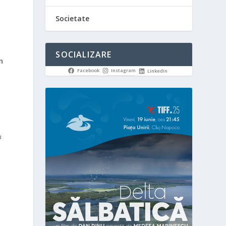
Societate
SOCIALIZARE
n
Facebook
Instagram
LinkedIn
a