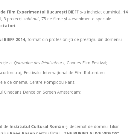
l de Film Experimental București BIEFF
s-a încheiat duminică,
14
, 3 proiecții
sold out
, 75 de filme și 4 evenimente speciale
ectatori
.
ul BIEFF 2014
, format din profesioniști de prestigiu din domeniul
cție al
Quinzaine des Réalisateurs
, Cannes Film Festival;
 scurtmetraj, Festivalul Internațional de Film Rotterdam;
ele de cinema, Centre Pompidou Paris;
alul Cinedans Dance on Screen Amsterdam;
rit de
Institutul Cultural Român
și decernat de domnul Lilian
orului
Roee Rosen
pentru filmul
„THE BURIED ALIVE VIDEOS”
.