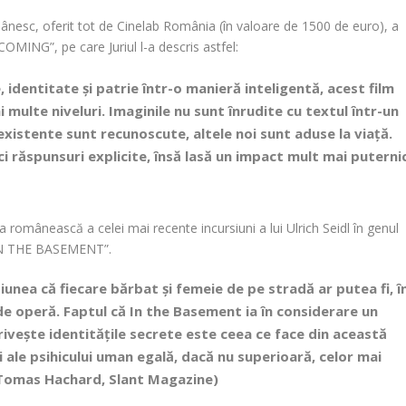
mânesc
, oferit tot de
Cinelab România
(în valoare de 1500 de euro), a
 COMING”
, pe care Juriul l-a descris astfel:
, identitate și patrie într-o manieră inteligentă, acest film
 multe niveluri. Imaginile nu sunt înrudite cu textul într-un
xistente sunt recunoscute, altele noi sunt aduse la viață.
ici răspunsuri explicite, însă lasă un impact mult mai puterni
 românească a celei mai recente incursiuni a lui
Ulrich Seidl
în genul
N THE BASEMENT”
.
iunea că fiecare bărbat și femeie de pe stradă ar putea fi, î
de operă. Faptul că
In the Basement
ia în considerare un
privește identitățile secrete este ceea ce face din această
 ale psihicului uman egală, dacă nu superioară, celor mai
” (Tomas Hachard,
Slant Magazine
)