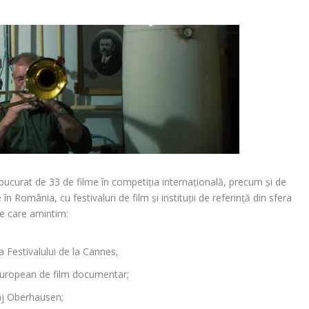
a bucurat de 33 de filme în competiția internațională, precum și de
 în România, cu festivaluri de film și instituții de referință din sfera
re care amintim:
a Festivalului de la Cannes;
 european de film documentar;
raj Oberhausen
;