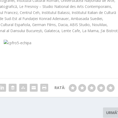
tografiei
,
Institutul Cultural Român
,
Universitatea Națională de Arte
,
atografică
,
Le Fresnoy – Studio National des Arts Contempo
rains
,
tul
Francez
,
Centrul
Ceh
,
Institutul Balassi
,
Institutul Italian de Cultură
de Sud-Est al Fundației Konrad Adenauer
,
Ambasada Suediei
,
 Cultural Española
,
German Films
,
Dacia
,
ABIS Studio
,
NouMax
,
nal al Dansului București
,
Galateca
,
Lente Cafe
,
La Mama
,
J’ai Bistrot
RATĂ:
URMĂ
a