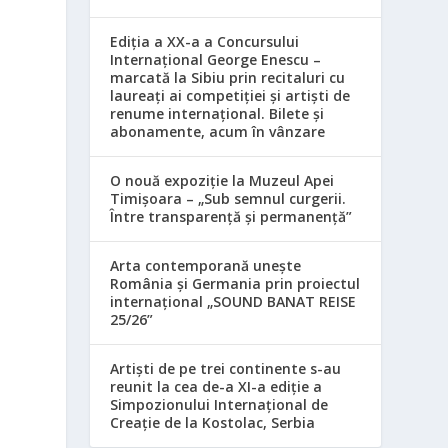
Ediția a XX-a a Concursului
Internațional George Enescu –
marcată la Sibiu prin recitaluri cu
laureați ai competiției și artiști de
renume internațional. Bilete și
abonamente, acum în vânzare
O nouă expoziție la Muzeul Apei
Timișoara – „Sub semnul curgerii.
Între transparență și permanență”
Arta contemporană unește
România și Germania prin proiectul
internațional „SOUND BANAT REISE
25/26”
Artiști de pe trei continente s-au
reunit la cea de-a XI-a ediție a
Simpozionului Internațional de
Creație de la Kostolac, Serbia