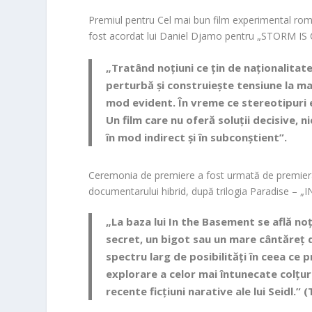
Premiul pentru
Cel mai bun film experimental ro
fost acordat lui
Daniel Djamo
pentru
„STORM IS
„Tratând noțiuni ce țin de naționalitate
perturbă și construiește tensiune la mai
mod evident. În vreme ce stereotipuri e
Un film care nu oferă soluții decisive, n
în mod indirect și în subconștient”.
Ceremonia de premiere a fost urmată de premiera
documentarului hibrid, după trilogia
Paradise
–
„I
„La baza lui
In the Basement
se află noț
secret, un bigot sau un mare cântăreț 
spectru larg de posibilități în ceea ce 
explorare a celor mai întunecate colțuri
recente ficțiuni narative ale lui Seidl.