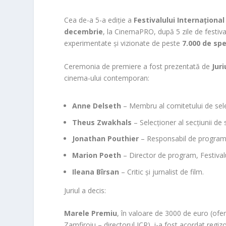
Cea de-a 5-a ediție a
Festivalului Internaționa
decembrie
, la CinemaPRO, după 5 zile de festival
experimentate și vizionate de peste
7.000 de sp
Ceremonia de premiere a fost prezentată de
Juri
cinema-ului contemporan:
Anne Delseth
– Membru al comitetului de sele
Theus Zwakhals
– Selecționer al secțiunii de
Jonathan Pouthier
– Responsabil de program
Marion Poeth
– Director de program, Festiv
Ileana Bîrsan
– Critic și jurnalist de film.
Juriul a decis:
Marele Premiu
, în valoare de 3000 de euro (ofe
Zamfiroiu – directorul ICR), i-a fost acordat regiz