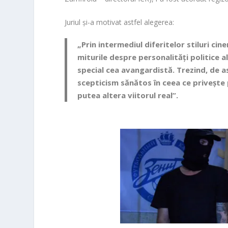
Juriul și-a motivat astfel alegerea:
„Prin intermediul diferitelor stiluri ci
miturile despre personalități politice al
special cea avangardistă. Trezind, de as
scepticism sănătos în ceea ce privește p
putea altera viitorul real”.