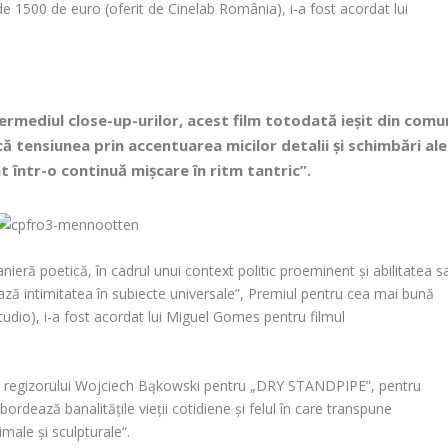
 de 1500 de euro (oferit de
Cinelab România
), i-a fost acordat lui
ermediul close-up-urilor, acest film totodată ieșit din comu
ă tensiunea prin accentuarea micilor detalii și schimbări ale
nt într-o continuă mișcare în ritm tantric”.
nieră poetică, în cadrul unui context politic proeminent și abilitatea s
ează intimitatea în subiecte universale”,
Premiul pentru cea mai bună
tudio
), i-a fost acordat lui
Miguel Gomes
pentru filmul
 regizorului
Wojciech Bąkowski
pentru
„DRY STANDPIPE”
, pentru
bordează banalitățile vieții cotidiene și felul în care transpune
male și sculpturale“.