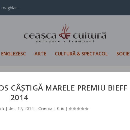
 maghiar ...
L ENGLEZESC
ARTE
CULTURĂ & SPECTACOL
SOCIE
EOS CÂȘTIGĂ MARELE PREMIU BIEFF
2014
ură
|
dec. 17, 2014
|
Cinema
|
0
|