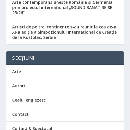
Arta contemporană unește România și Germania
prin proiectul internațional „SOUND BANAT REISE
25/26”
Artiști de pe trei continente s-au reunit la cea de-a
XI-a ediție a Simpozionului Internațional de Creație
de la Kostolac, Serbia
SECȚIUNI
Arte
Autori
Ceaiul englezesc
Contact
Cultură & Spectacol