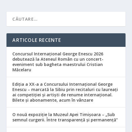
ARTICOLE RECENTE
Concursul Internațional George Enescu 2026
debutează la Ateneul Român cu un concert-
eveniment sub bagheta maestrului Cristian
Măcelaru
Ediția a XX-a a Concursului Internațional George
Enescu – marcată la Sibiu prin recitaluri cu laureați
ai competiției și artiști de renume internațional.
Bilete și abonamente, acum în vânzare
O nouă expoziție la Muzeul Apei Timișoara – „Sub
semnul curgerii. Între transparență și permanență”