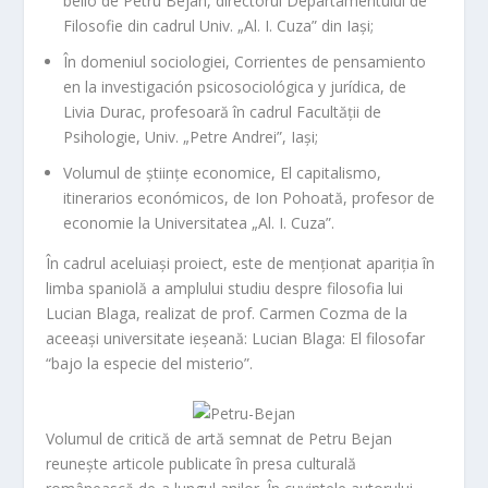
bello
de
Petru Bejan
, directorul Departamentului de
Filosofie din cadrul Univ. „Al. I. Cuza” din Iași;
În domeniul sociologiei,
Corrientes de pensamiento
en la investigación psicosociológica y jurídica
, de
Livia Durac
, profesoară în cadrul Facultății de
Psihologie, Univ. „Petre Andrei”, Iași;
Volumul de științe economice,
El capitalismo,
itinerarios económicos
, de
Ion Pohoată
, profesor de
economie la Universitatea „Al. I. Cuza”.
În cadrul aceluiași proiect, este de menționat apariția în
limba spaniolă a amplului
studiu despre filosofia lui
Lucian Blaga, realizat de prof.
Carmen Cozma
de la
aceeași universitate ieșeană:
Lucian Blaga: El filosofar
“bajo la especie del misterio”
.
Volumul de critică de artă semnat de
Petru Bejan
reunește articole publicate în presa culturală