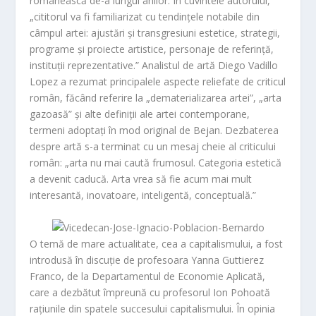
românea
scă de-a lungul anilor. În cuvintele autorului,
„cititorul va fi familiarizat cu tendințele notabile din
câmpul artei: ajustări și transgresiuni estetice, strategii,
programe și proiecte artistice, personaje de referință,
instituții reprezentative.” Analistul de artă
Diego Vadillo
Lopez
a rezumat principalele aspecte reliefate de criticul
român, făcând referire la „dematerializarea artei”, „arta
gazoasă” și alte definiții ale artei contemporane,
termeni adoptați în mod original de Bejan. Dezbaterea
despre artă s-a terminat cu un mesaj cheie al criticului
român: „arta nu mai caută frumosul. Categoria estetică
a devenit caducă. Arta vrea să fie acum mai mult
interesantă, inovatoare, inteligentă, conceptuală.”
O temă de mare actualitate, cea a capitalismului, a fost
introdusă în discuție de profesoara
Yanna Guttierez
Franco
, de la Departamentul de Economie Aplicată,
care a dezbătut împreună cu profesorul Ion Pohoată
rațiunile din spatele succesului capitalismului. În opinia