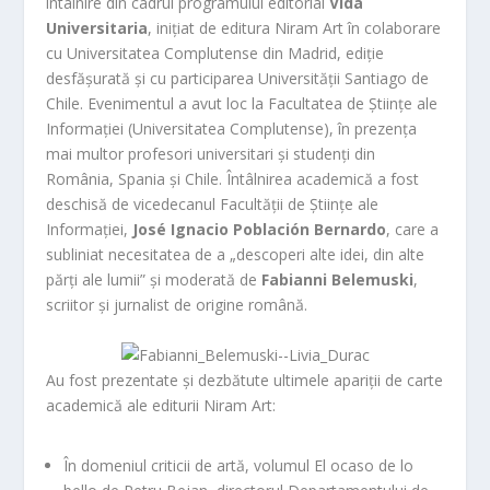
întâlnire din cadrul programului editorial
Vida
Universitaria
, inițiat de editura Niram Art în colaborare
cu Universitatea Complutense din Madrid, ediție
desfășurată și cu participarea Universității Santiago de
Chile. Evenimentul a avut loc la Facultatea de Științe ale
Informației (Universitatea Complutense), în prezența
mai multor profesori universitari și studenți din
România, Spania și Chile. Întâlnirea academică a fost
deschisă de vicedecanul Facultății de Științe ale
Informației,
José Ignacio Población Bernardo
, care a
subliniat necesitatea de a „descoperi alte idei, din alte
părți ale lumii” și moderată de
Fabianni Belemuski
,
scriitor și jurnalist de origine română.
Au fost prezentate și dezbătute ultimele apariții de carte
academică ale editurii Niram Art:
În domeniul criticii de artă, volumul
El ocaso de lo