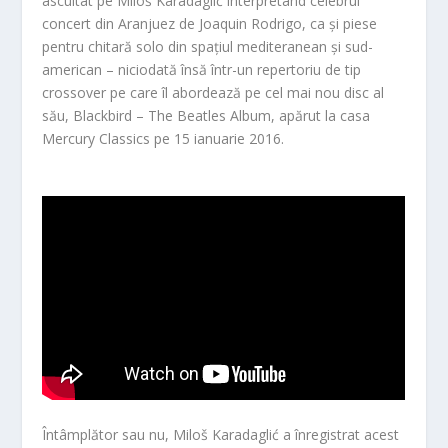
ascultat pe Miloš Karadaglić interpretând celebrul
concert din Aranjuez de Joaquin Rodrigo, ca și piese
pentru chitară solo din spațiul mediteranean și sud-
american – niciodată însă într-un repertoriu de tip
crossover pe care îl abordează pe cel mai nou disc al
său, Blackbird – The Beatles Album, apărut la casa
Mercury Classics pe 15 ianuarie 2016.
Întâmplător sau nu, Miloš Karadaglić a înregistrat acest