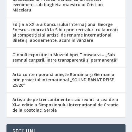
eveniment sub bagheta maestrului Cristian
Măcelaru
Ediția a XX-a a Concursului Internațional George
Enescu – marcată la Sibiu prin recitaluri cu laureați
ai competiției și artiști de renume internațional.
Bilete și abonamente, acum în vânzare
O nouă expoziție la Muzeul Apei Timișoara – „Sub
semnul curgerii. Între transparență și permanență”
Arta contemporană unește România și Germania
prin proiectul internațional „SOUND BANAT REISE
25/26”
Artiști de pe trei continente s-au reunit la cea de-a
XI-a ediție a Simpozionului Internațional de Creație
de la Kostolac, Serbia
SECȚIUNI