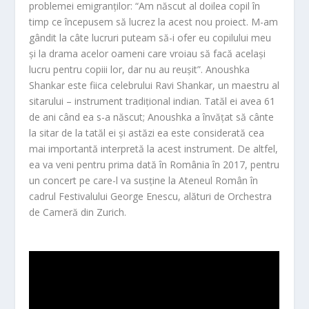
problemei emigranților: “Am născut al doilea copil în
timp ce începusem să lucrez la acest nou proiect. M-am
gândit la câte lucruri puteam să-i ofer eu copilului meu
și la drama acelor oameni care vroiau să facă același
lucru pentru copiii lor, dar nu au reușit”. Anoushka
Shankar este fiica celebrului Ravi Shankar, un maestru al
sitarului – instrument tradițional indian. Tatăl ei avea 61
de ani când ea s-a născut; Anoushka a învățat să cânte
la sitar de la tatăl ei și astăzi ea este considerată cea
mai importantă interpretă la acest instrument. De altfel,
ea va veni pentru prima dată în România în 2017, pentru
un concert pe care-l va susține la Ateneul Român în
cadrul Festivalului George Enescu, alături de Orchestra
de Cameră din Zurich.