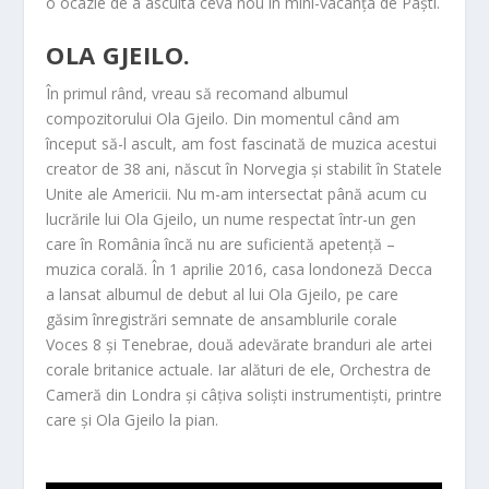
o ocazie de a asculta ceva nou în mini-vacanța de Paști.
OLA GJEILO.
În primul rând, vreau să recomand albumul
compozitorului Ola Gjeilo. Din momentul când am
început să-l ascult, am fost fascinată de muzica acestui
creator de 38 ani, născut în Norvegia și stabilit în Statele
Unite ale Americii. Nu m-am intersectat până acum cu
lucrările lui Ola Gjeilo, un nume respectat într-un gen
care în România încă nu are suficientă apetență –
muzica corală. În 1 aprilie 2016, casa londoneză Decca
a lansat albumul de debut al lui Ola Gjeilo, pe care
găsim înregistrări semnate de ansamblurile corale
Voces 8 și Tenebrae, două adevărate branduri ale artei
corale britanice actuale. Iar alături de ele, Orchestra de
Cameră din Londra și câțiva soliști instrumentiști, printre
care și Ola Gjeilo la pian.