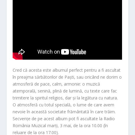
Cred că acesta este albumul perfect pentru a fi ascultat
în preajma sărbătorilor de Paști, sau oricând ne dorim o
atmosferă de pace, calm, armonie: o muzică
atemporală, senină, plină de lumină, cu texte care fac
trimitere la spiritul religios, dar și la legătura cu natura.
O atmosferă cu totul specială, o lume de care avem
nevoie în această societate frământată în care trăim.
Secvențe de pe acest album pot fi ascultate la Radio
România Muzical marți, 3 mai, de la ora 10.00 (în
reluare de la ora 17.00).