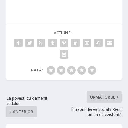
ACȚIUNE:
RATĂ:
URMĂTORUL
La povești cu oamenii
sudului
Întreprinderea socială Redu
ANTERIOR
– un an de existență