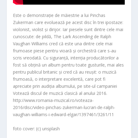
Este o demonstrație de măiestrie a lui Pinchas
Zukerman care evoluează pe acest disc în trei ipostaze:
violonist, violist și dirijor. Iar piesele sunt dintre cele mai
cunoscute: de pildă, The Lark Ascending de Ralph
Vaughan Williams cred că este una dintre cele mai
frumoase piese pentru vioară și orchestră care s-au
scris vreodată. Cu siguranță, intenția producătorilor a
fost să obțină un album pentru toate gusturile, mai ales
pentru publicul britanic și cred că au reușit: o muzică
frumoasă, o interpretare excelentă, care pot fi
apreciate prin audiția albumului, pe site-ul campaniei
Votează discul de muzică clasică al anului 2016.
http://www.romania-muzical.ro/voteaza-
2016/disc/video-pinchas-zukerman-lucrari-de-ralph-
vaughan-williams-i-edward-elgar/1397461/3261/11
foto cover: (c) unsplash