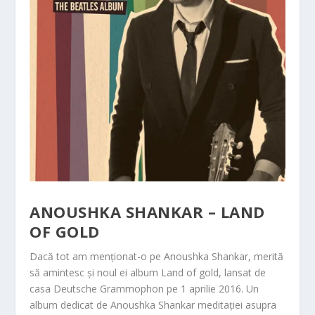
ANOUSHKA SHANKAR – LAND
OF GOLD
Dacă tot am menționat-o pe Anoushka Shankar, merită
să amintesc și noul ei album Land of gold, lansat de
casa Deutsche Grammophon pe 1 aprilie 2016. Un
album dedicat de Anoushka Shankar meditației asupra