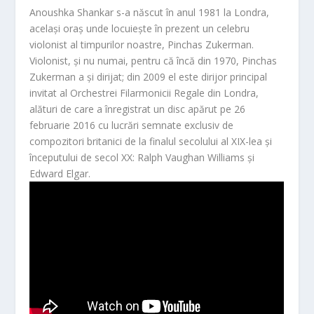
Anoushka Shankar s-a născut în anul 1981 la Londra,
același oraș unde locuiește în prezent un celebru
violonist al timpurilor noastre, Pinchas Zukerman.
Violonist, și nu numai, pentru că încă din 1970, Pinchas
Zukerman a ș
i dirijat; din 2009 el este dirijor principal
invitat al Orchestrei Filarmonicii Regale din Londra,
alături de care a înregistrat un disc apărut pe 26
februarie 2016 cu lucrări semnate exclusiv de
compozitori britanici de la finalul secolului al XIX
-lea
și
începutului de secol XX: Ralph Vaughan Williams și
Edward Elgar.