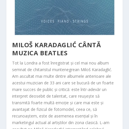
MILOŠ KARADAGLIĆ CÂNTĂ
MUZICA BEATLES
Tot la Londra a fost înregistrat și cel mai nou album
semnat de chitaristul muntenegrean Miloš Karadaglić.
Am ascultat mai multe dintre albumele anterioare ale
acestui muzician de 33 ani care se bucură de un foarte
mare succes de public și critică: este într-adevăr un
interpret deosebit de talentat, care reușește să
transmită foarte multă emoție și care mai este și
avantajat de fizicul de fotomodel, ceea ce, să
recunoaștem, este de asemenea esențial și în
marketingul actual al artiștilor din zona clasică. L-am