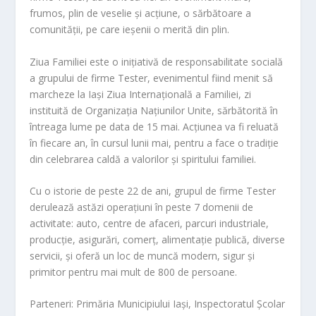
frumos, plin de veselie și acțiune, o sărbătoare a
comunității, pe care ieșenii o merită din plin.
Ziua Familiei
este o inițiativă de responsabilitate socială
a grupului de firme Tester, evenimentul fiind menit să
marcheze la Iași Ziua Internațională a Familiei, zi
instituită de Organizația Națiunilor Unite, sărbătorită în
întreaga lume pe data de 15 mai. Acțiunea va fi reluată
în fiecare an, în cursul lunii mai, pentru a face o tradiție
din celebrarea caldă a valorilor și spiritului familiei.
Cu o istorie de peste 22 de ani, grupul de firme Tester
derulează astăzi operațiuni în peste 7 domenii de
activitate: auto, centre de afaceri, parcuri industriale,
producție, asigurări, comerț, alimentație publică, diverse
servicii, și oferă un loc de muncă modern, sigur și
primitor pentru mai mult de 800 de persoane.
Parteneri:
Primăria Municipiului Iași, Inspectoratul Școlar