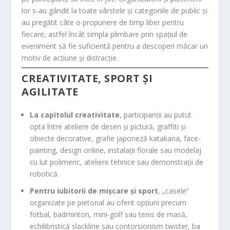
lor s-au gândit la toate vârstele și categoriile de public și
au pregătit câte o propunere de timp liber pentru
fiecare, astfel încât simpla plimbare prin spațiul de
eveniment să fie suficientă pentru a descoperi măcar un
motiv de acțiune și distracție.
CREATIVITATE, SPORT ȘI
AGILITATE
La capitolul creativitate
, participanții au putut
opta între ateliere de desen și pictură, graffiti și
obiecte decorative, grafie japoneză katakana, face-
painting, design online, instalații florale sau modelaj
cu lut polimeric, ateliere tehnice sau demonstrații de
robotică.
Pentru iubitorii de mișcare și sport
, „casele”
organizate pe pietonal au oferit opțiuni precum
fotbal, badminton, mini-golf sau tenis de masă,
echilibristică slackline sau contorsionism twister, ba