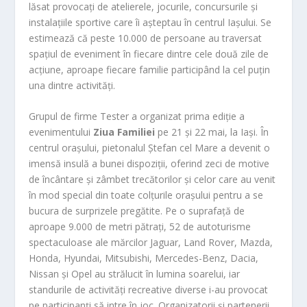
lăsat provocați de atelierele, jocurile, concursurile și
instalațiile sportive care îi așteptau în centrul Iașului. Se
estimează că peste 10.000 de persoane au traversat
spațiul de eveniment în fiecare dintre cele două zile de
acțiune, aproape fiecare familie participând la cel puțin
una dintre activități.
Grupul de firme Tester a organizat prima ediție a
evenimentului
Ziua Familiei
pe 21 și 22 mai, la Iași. În
centrul orașului, pietonalul Ștefan cel Mare a devenit o
imensă insulă a bunei dispoziții, oferind zeci de motive
de încântare și zâmbet trecătorilor și celor care au venit
în mod special din toate colțurile orașului pentru a se
bucura de surprizele pregătite. Pe o suprafață de
aproape 9.000 de metri pătrați, 52 de autoturisme
spectaculoase ale mărcilor Jaguar, Land Rover, Mazda,
Honda, Hyundai, Mitsubishi, Mercedes-Benz, Dacia,
Nissan și Opel au strălucit în lumina soarelui, iar
standurile de activități recreative diverse i-au provocat
pe participanți să intre în joc. Organizatorii și partenerii