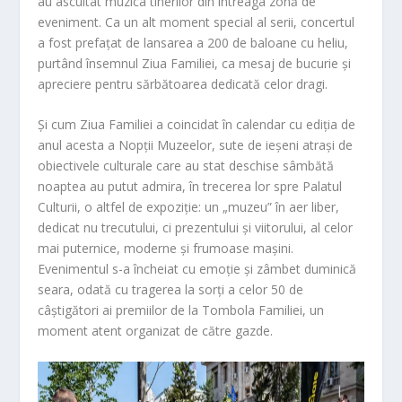
au ascultat muzica tinerilor din întreaga zonă de
eveniment. Ca un alt moment special al serii, concertul
a fost prefațat de lansarea a 200 de baloane cu heliu,
purtând însemnul
Ziua Familiei
, ca mesaj de bucurie și
apreciere pentru sărbătoarea dedicată celor dragi.
Și cum
Ziua Familiei
a coincidat în calendar cu ediția de
anul acesta a Nopții Muzeelor, sute de ieșeni atrași de
obiectivele culturale care au stat deschise sâmbătă
noaptea au putut admira, în trecerea lor spre Palatul
Culturii, o altfel de expoziție: un „muzeu” în aer liber,
dedicat nu trecutului, ci prezentului și viitorului, al celor
mai puternice, moderne și frumoase mașini.
Evenimentul s-a încheiat cu emoție și zâmbet duminică
seara, odată cu tragerea la sorți a celor 50 de
câștigători ai premiilor de la
Tombola Familiei
, un
moment atent organizat de către gazde.