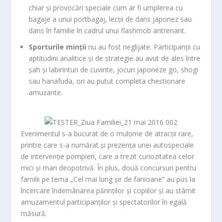
chiar și provocări speciale cum ar fi umplerea cu
bagaje a unui portbagaj, lecții de dans japonez sau
dans în familie în cadrul unui flashmob antrenant.
Sporturile minții
nu au fost neglijate. Participanții cu
aptitudini analitice și de strategie au avut de ales între
șah și labirinturi de cuvinte, jocuri japoneze go, shogi
sau hanafuda, ori au putut completa chestionare
amuzante.
Evenimentul s-a bucurat de o mulțime de atracții rare,
printre care s-a numărat și prezența unei autospeciale
de intervenție pompieri, care a trezit curiozitatea celor
mici și mari deopotrivă. În plus, două concursuri pentru
familii pe tema „Cel mai lung șir de fanioane” au pus la
încercare îndemânarea părinților și copiilor și au stârnit
amuzamentul participanților și spectatorilor în egală
măsură.