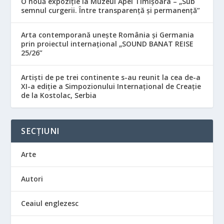
O nouă expoziție la Muzeul Apei Timișoara – „Sub
semnul curgerii. Între transparență și permanență”
Arta contemporană unește România și Germania
prin proiectul internațional „SOUND BANAT REISE
25/26”
Artiști de pe trei continente s-au reunit la cea de-a
XI-a ediție a Simpozionului Internațional de Creație
de la Kostolac, Serbia
SECȚIUNI
Arte
Autori
Ceaiul englezesc