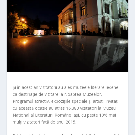
Și în acest an vizitatorii au ales muzeele literare ieșene
ca destinație de vizitare la Noaptea Muzeelor.
Programul atractiv, expozițiile speciale și artiștii invitați
cu această ocazie au atras 16.383 vizitatori la Muzeul
Național al Literaturii Române Iași, cu peste 10% mai
mulți vizitatori față de anul 2015.