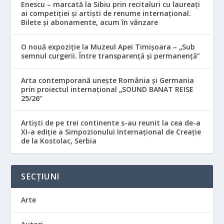
Enescu – marcată la Sibiu prin recitaluri cu laureați
ai competiției și artiști de renume internațional.
Bilete și abonamente, acum în vânzare
O nouă expoziție la Muzeul Apei Timișoara – „Sub
semnul curgerii. Între transparență și permanență”
Arta contemporană unește România și Germania
prin proiectul internațional „SOUND BANAT REISE
25/26”
Artiști de pe trei continente s-au reunit la cea de-a
XI-a ediție a Simpozionului Internațional de Creație
de la Kostolac, Serbia
SECȚIUNI
Arte