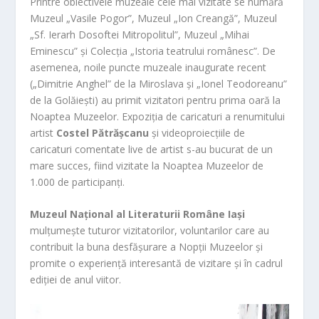
Printre obiectivele muzeale cele mai vizitate se numără
Muzeul „Vasile Pogor”, Muzeul „Ion Creangă”, Muzeul
„Sf. Ierarh Dosoftei Mitropolitul”, Muzeul „Mihai
Eminescu” și Colecția „Istoria teatrului românesc”. De
asemenea, noile puncte muzeale inaugurate recent
(„Dimitrie Anghel” de la Miroslava și „Ionel Teodoreanu”
de la Golăiești) au primit vizitatori pentru prima oară la
Noaptea Muzeelor. Expoziția de caricaturi a renumitului
artist
Costel Pătrășcanu
și videoproiecțiile de
caricaturi comentate live de artist s-au bucurat de un
mare succes, fiind vizitate la Noaptea Muzeelor de
1.000 de participanți.
Muzeul Național al Literaturii Române Iași
mulțumește tuturor vizitatorilor, voluntarilor care au
contribuit la buna desfășurare a Nopții Muzeelor și
promite o experiență interesantă de vizitare și în cadrul
ediției de anul viitor.