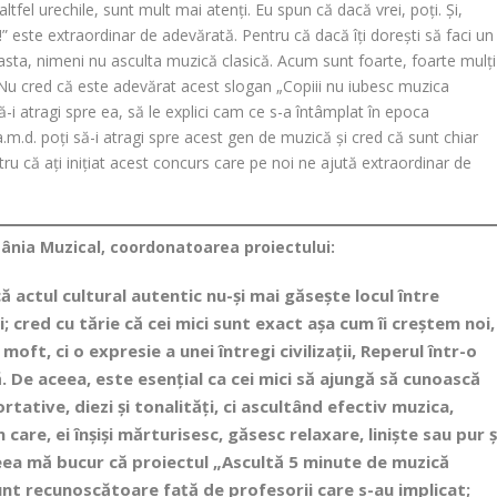
ltfel urechile, sunt mult mai atenți. Eu spun că dacă vrei, poți. Și,
este extraordinar de adevărată. Pentru că dacă îți dorești să faci un
ceasta, nimeni nu asculta muzică clasică. Acum sunt foarte, foarte mulți
. Nu cred că este adevărat acest slogan „Copiii nu iubesc muzica
ă-i atragi spre ea, să le explici cam ce s-a întâmplat în epoca
.a.m.d. poți să-i atragi spre acest gen de muzică și cred că sunt chiar
u că ați inițiat acest concurs care pe noi ne ajută extraordinar de
ânia Muzical, coordonatoarea proiectului:
ă actul cultural autentic nu-și mai găsește locul între
; cred cu tărie că cei mici sunt exact așa cum îi creștem noi,
moft, ci o expresie a unei întregi civilizații, Reperul într-o
. De aceea, este esențial ca cei mici să ajungă să cunoască
ortat
ive, diezi și tonalități, ci ascultând efectiv muzica,
 care, ei înșiși mărturisesc
, găsesc relaxare, liniște sau pur ș
eea mă bucur că proiectul „Asc
ultă 5 minute de muzică
 sunt recunoscătoare față de profesorii care s-au implicat;