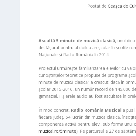
Postat de
Ceașca de Cul
Ascultă 5 minute de muzică clasică
, unul din
desfășurat pentru al doilea an școlar în școlile rom
Naționale și Radio România în 2014.
Proiectul urmărește familiarizarea elevilor cu valor
cunoștințelor teoretice propuse de programa școlară
minute de muzică clasică” a crescut:
dacă în primu
școlar 2015-2016, un număr record de 145.000 de e
gimnazial. Fișierele audio au fost ascultate în ore
În mod concret,
Radio România Muzical
a pus l
fiecare județ, 54 lucrări din muzica clasică, însoțite
componentă activă pentru elevi, sub forma unui con
muzical.ro/5minute
). Pe parcursul a 27 de săptăm