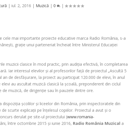
tură
|
iul. 2, 2016
|
Muzică
|
0
|
tre cele mai importante proiecte educative marca Radio România, s-a
ânești, grație unui parteneriat încheiat între Ministerul Educației
ile muzicii clasice în mod practic, prin audiția efectivă, în completarea
. Iar interesul elevilor și
al profesorilor față de proiectul „Ascult
ă 5
l an de desfășurare, la proiect au participat 120.000 de elevi, în anul
levi au ascultat muzică clasică la școală, preponderent din ciclul
le de muzică, de dirigenție sau în pauzele dintre ore.
a dispoziția școlilor și liceelor din România, prin inspectoratele din
 de scurte explicații pe înțelesul copiilor. Proiectul a avut și o
curs derulat pe site-ul proiectului (
www.romania-
âni, între octombrie 2015 și iunie 2016,
Radio România Muzical
a