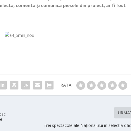
selecta, comenta și comunica piesele din proiect, ar fi fost
RATĂ:
URMĂ
besc
ne
Trei spectacole ale Naționalului în selecția ofi