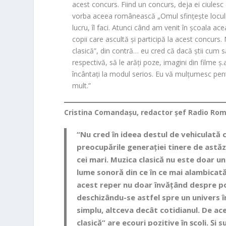
acest concurs. Fiind un concurs, deja ei ciulesc a
vorba aceea românească „Omul sfințește locul!” 
lucru, îl faci. Atunci când am venit în școala a
copii care ascultă și participă la acest concurs
clasică”, din contră… eu cred că dacă știi cum s
respectivă, să le arăți poze, imagini din filme ș
încântați la modul serios. Eu vă mulțumesc pentr
mult.”
Cristina Comandașu, redactor șef Radio Rom
“Nu cred în ideea destul de vehiculată c
preocupările generației tinere de astăzi
cei mari. Muzi
ca clasică nu este doar un 
lume sonoră din ce în ce mai alambicată
acest reper nu doar învățând despre p
deschizându-se astfel spre un univers în
simplu, altceva decât cotidianul. De ac
clasică” are ecouri
pozitive în școli. Și