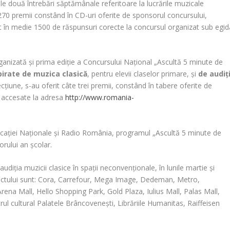
le două întrebări săptămânale referitoare la lucrările muzicale
it 270 premii constând în CD-uri oferite de sponsorul concursului,
 în medie 1500 de răspunsuri corecte la concursul organizat sub egid
ganizată și prima ediție a Concursului Național „Ascultă 5 minute de
irate de muzica clasică
, pentru elevii claselor primare, și
de audiți
ecțiune, s-au oferit câte trei premii, constând în tabere oferite de
i accesate la adresa
http://www.romania-
ucației Naționale și Radio România, programul „Ascultă 5 minute de
orului an școlar.
diția muzicii clasice în spații neconvenționale, în lunile martie și
oiectului sunt: Cora, Carrefour, Mega Image, Dedeman, Metro,
ena Mall, Hello Shopping Park, Gold Plaza, Iulius Mall, Palas Mall,
 cultural Palatele Brâncovenești, Librăriile Humanitas, Raiffeisen