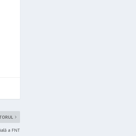
TORUL
cială a FNT