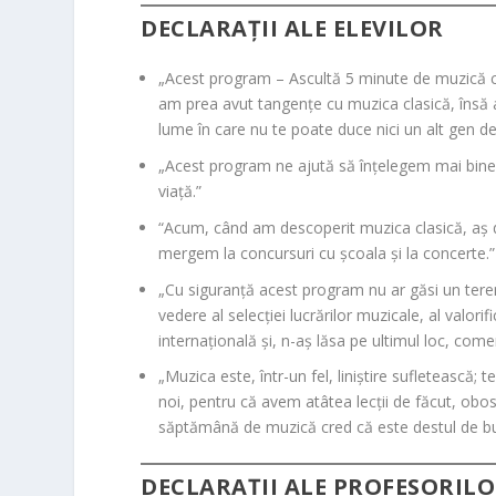
DECLARAȚII ALE ELEVILOR
„Acest program – Ascultă 5 minute de muzică cla
am prea avut tangențe cu muzica clasică, însă 
lume în care nu te poate duce nici un alt gen d
„Acest program ne ajută să înțelegem mai bine 
viață.”
“Acum, când am descoperit muzica clasică, aș do
mergem la concursuri cu școala și la concerte.”
„Cu siguranță acest program nu ar găsi un teren
vedere al selecției lucrărilor muzicale, al valorifi
internațională și, n-aș lăsa pe ultimul loc, co
„Muzica este, într-un fel, liniștire sufletească; 
noi, pentru că avem atâtea lecții de făcut, obos
săptămână de muzică cred că este destul de b
DECLARAȚII ALE PROFESORIL