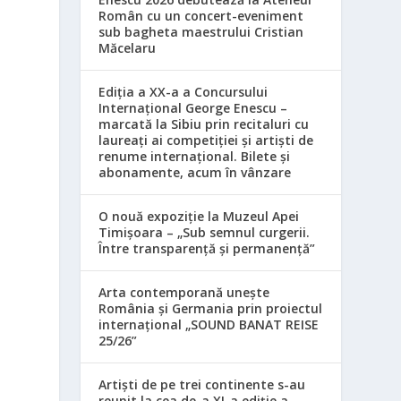
Român cu un concert-eveniment
sub bagheta maestrului Cristian
Măcelaru
Ediția a XX-a a Concursului
Internațional George Enescu –
marcată la Sibiu prin recitaluri cu
laureați ai competiției și artiști de
renume internațional. Bilete și
abonamente, acum în vânzare
O nouă expoziție la Muzeul Apei
Timișoara – „Sub semnul curgerii.
Între transparență și permanență”
Arta contemporană unește
România și Germania prin proiectul
internațional „SOUND BANAT REISE
25/26”
Artiști de pe trei continente s-au
reunit la cea de-a XI-a ediție a