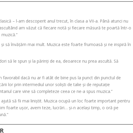
sică – l-am descoperit anul trecut, în clasa a VII-a. Până atunci nu
ascultând am văzut că fiecare notă și fiecare măsură te poartă într-o
e muzică.”
și să învățăm mai mult. Muzica este foarte frumoasă și ne inspiră în
ri să le spun și la părinți de ea, deoarece nu prea ascultă. Să
 favorabil dacă nu ar fi atât de bine pus la punct din punctul de
cării lor prin intermediul unor soliști de talie și de reputație
mentariul care vine să completeze ceea ce ne-a spus muzica.”
te ajută să fii mai liniștit. Muzica ocupă un loc foarte important pentru
im foarte ușor, avem teze, lucrări… și-n același timp, o oră pe
ună.”
OR