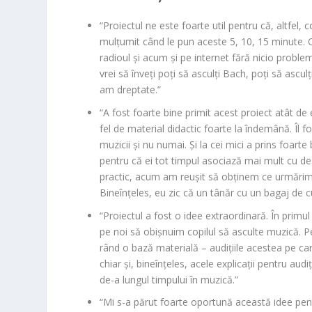
“Proiectul ne este foarte util pentru că, altfel,
mulțumit când le pun aceste 5, 10, 15 minute. 
radioul și acum și pe internet fără nicio probl
vrei să înveți poți să asculți Bach, poți să ascu
am dreptate.”
“A fost foarte bine primit acest proiect atât de 
fel de material didactic foarte la îndemână. Îl f
muzicii și nu numai. Și la cei mici a prins foart
pentru că ei tot timpul asociază mai mult cu des
practic, acum am reușit să obținem ce urmărim n
Bineînțeles, eu zic că un tânăr cu un bagaj de 
“Proiectul a fost o idee extraordinară. În prim
pe noi să obișnuim copilul să asculte muzică. P
rând o bază materială – audițiile acestea pe care
chiar și, bineînțeles, acele explicații pentru aud
de-a lungul timpului în muzică.”
“Mi s-a părut foarte oportună această idee pent