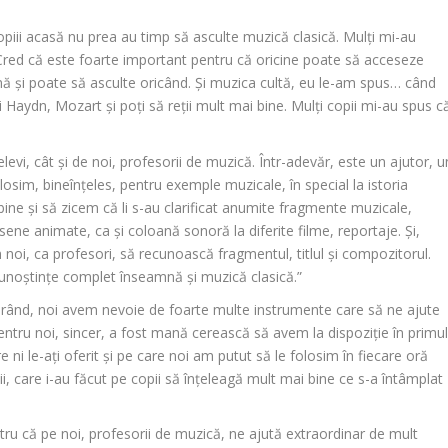
 copiii acasă nu prea au timp să asculte muzică clasică. Mulți mi-au
Cred că este foarte important pentru că oricine poate să acceseze
emă și poate să asculte oricând. Și muzica cultă, eu le-am spus… când
lți Haydn, Mozart și poți să reții mult mai bine. Mulți copii mi-au spus c
elevi, cât și de noi, profesorii de muzică. Într-adevăr, este un ajutor, u
olosim, bineînțeles, pentru exemple muzicale, în special la istoria
e bine și să zicem că li s-au clarificat anumite fragmente muzicale,
ene animate, ca și coloană sonoră la diferite filme, reportaje. Și,
oi, ca profesori, să recunoască fragmentul, titlul și compozitorul.
cunoștințe complet înseamnă și muzică clasică.”
ul rând, noi avem nevoie de foarte multe instrumente care să ne ajute
entru noi, sincer, a fost mană cerească să avem la dispoziție în primu
 ni le-ați oferit și pe care noi am putut să le folosim în fiecare oră
iții, care i-au făcut pe copii să înțeleagă mult mai bine ce s-a întâmplat
ru că pe noi, profesorii de muzică, ne ajută extraordinar de mult