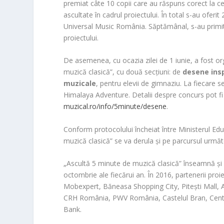
premiat câte 10 copii care au răspuns corect la ce
ascultate în cadrul proiectului. În total s-au ofer
Universal Music România. Săptămânal, s-au primit
proiectului.
De asemenea, cu ocazia zilei de 1 iunie, a fost or
muzică clasică”, cu două secțiuni: de
desene insp
muzicale
, pentru elevii de gimnaziu. La fiecare s
Himalaya Adventure. Detalii despre concurs pot f
muzical.ro/info/5minute/desene
.
Conform protocolului încheiat între Ministerul Ed
muzică clasică” se va derula și pe parcursul următ
„Ascultă 5 minute de muzică clasică” înseamnă și au
octombrie ale fiecărui an. În 2016, partenerii pr
Mobexpert, Băneasa Shopping City, Pitești Mall, Ar
CRH România, PWV România, Castelul Bran, Centrul
Bank.