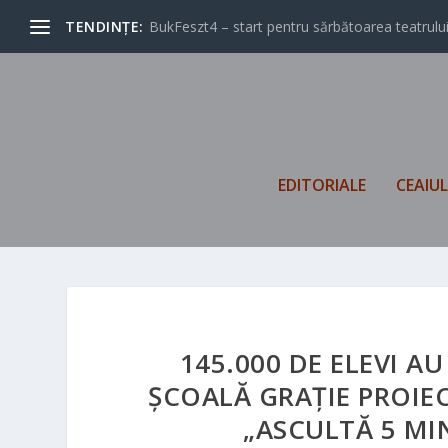
TENDINȚE:
BukFeszt4 – start pentru sărbătoarea teatrului
EDITORIALE
CEAIU
145.000 DE ELEVI A
ȘCOALĂ GRAȚIE PROIE
„ASCULTĂ 5 MI