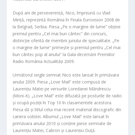
După ani de perseverență,
Nico, împreună cu Vlad
Miriță, reprezintă România în Finala Eurovision 2008 de
la Belgrad, Serbia. Piesa „Pe o margine de lume” obține
premiul pentru „Cel mai bun cântec” din concurs,
distincție oferită de memb
rii jur
iului de specialitate. „Pe
o margine de lume” primește și premiul pentru „Cel mai
bun cântec pop al anului” la Gala decernării Premiilor
Radio România Actualități 2009.
Următorul single semnat Nico este lansat în primăvara
anului 2009. Piesa „Love Mail” este compusă de
Laurențiu Matei pe versurile Loredanei Măndrescu
(Moni-K). „Love Mail” este difuzată pe posturile de radio
și ocupă poziții în Top 10 în clasamentele acestora.
Piesa dă și titlul celui mai recent material discografic din
cariera solistei. Albumul „Love Mail” este lansat în
primăvara anului 2010 și conține piese semnate de
Laurențiu Matei, Cabron și Laurențiu Duță.