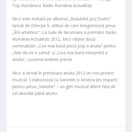
Top Românesc Radio România Actualități.
Nico este invitată pe albumul „Beautiful Jazz Duets”
lansat de Direcția 5, alături de care înregistrează piesa
„Îmi amintesc”.
La Gala de decernare a premiilor Radio
România Actualități 2012, Nico obține două
nominalizări: „Cea mai bună piesă pop a anului” pentru
„Mai dă-mi o șansă” și „Cea mai bună interpretă a
anului”, cucerind ambele premii.
Nico a lansat în primăvara anului 2012 un n
ou proiect
muzical. Colaborea
ză cu Vanotek și Kristina (ex Impact)
pentru piesa „Sweetie” – un gen muzical diferit față de
cel abordat până atunci.