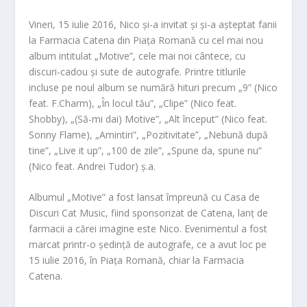
Vineri, 15 iulie 2016, Nico și-a invitat și și-a așteptat fanii
la Farmacia Catena din Piața Romană cu cel mai nou
album intitulat „Motive”, cele mai noi cântece, cu
discuri-cadou și sute de autografe. Printre titlurile
incluse pe noul album se numără hituri precum „9” (Nico
feat. F.Charm), „În locul tău”, „Clipe” (Nico feat.
Shobby), „(Să-mi dai) Motive”, „Alt început” (Nico feat.
Sonny Flame), „Amintiri”, „Pozitivitate”, „Nebună după
tine”, „Live it up”, „100 de zile”, „Spune da, spune nu”
(Nico feat. Andrei Tudor) ș.a.
Albumul „Motive” a fost lansat împreună cu Casa de
Discuri Cat Music, fiind sponsorizat de Catena, lanț de
farmacii a cărei imagine este Nico. Evenimentul a fost
marcat printr-o ședință de autografe, ce a avut loc pe
15 iulie 2016, în Piața Romană, chiar la Farmacia
Catena.