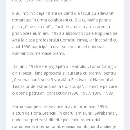
S-au împlinit deja 10 ani de când s-a făcut cu adevărat
remarcată în urma colaborării cu B.U.G. Mafia pentru
piesa „Cine e cu noi” și încă de atunci a atras atenția
prin vocea ei. În anul 1990 a absolvit Școala Populară de
Artă la clasa profesorului Corneliu Irimia, iar începând cu
anul 1996 participă la diverse concursuri naționale,
obținând numeroase premii.
Din anul 1996 este angajată a Teatrului „Toma Caragiu”
din Ploiești, fiind apreciată și laureată cu premiul pentru
„Cea mai bună solistă vocală a Festivalului Național al
Teatrelor de Estradă de la Constanța”, distincție pe care
o obține patru ani consecutiv (1996, 1997, 1998, 1999).
Prima apariție în televiziune a avut loc în anul 1998,
alături de Horia Brenciu, în cadrul emisiunii „Sarabanda”,
unde interpretează diferite piese din repertoriul
românesc și internațional, emisiunea obținând audiențe