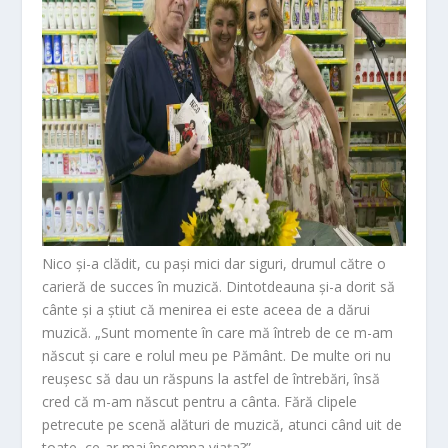
Nico și-a clădit,
cu pași mici dar siguri,
drumul către o
carieră de succes în muzică.
Dintotdeauna și-a dorit să
cânte și a știut că menirea ei este aceea de a dărui
muzică.
„
Sunt momente în care mă întreb de ce m-am
născut și care e rolul meu pe Pământ. De multe ori nu
reușesc să dau un răspuns la astfel de întrebări, însă
cred că m-am născut pentru a câ
nta. Fără clipele
petrecute pe scenă alături de muzică, atunci când uit de
toate, ce-ar mai însemna viața
?”
.