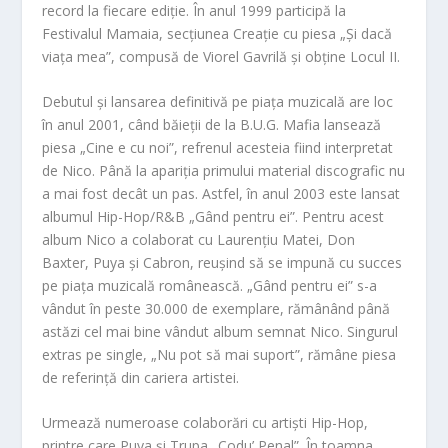
record la fiecare ediție. În anul 1999 participă la
Festivalul Mamaia, secțiunea Creație cu piesa „Și dacă
viața mea”, compusă de Viorel Gavrilă și obține Locul II.
Debutul și lansarea definitivă pe piața muzicală are loc
în anul 2001, când băieții de la B.U.G. Mafia lansează
piesa „Cine e cu noi”, refrenul acesteia fiind interpretat
de Nico. Până la apariția primului material discografic nu
a mai fost decât un pas. Astfel, în anul 2003 este lansat
albumul Hip-Hop/R&B „Gând pentru ei”. Pentru acest
album Nico a colaborat cu Laurențiu Matei, Don
Baxter, Puya și Cabron, reușind să se impună cu succes
pe piaț
a muzicală românească. „Gând pentru ei” s-a
vândut în peste 30.000 de exemplare, rămânând până
astăzi cel mai bine vândut album semnat Nico. Singurul
extras pe single, „Nu pot să mai suport”, rămâne piesa
de referin
ță din cariera artistei.
Urmează numeroase colaborări cu artiști Hip-Hop,
printre care Puya și Trupa „Codu’ Penal”. În
toamna