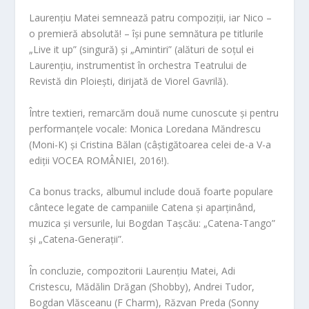
Laurențiu Matei semnează patru compoziții, iar Nico –
o premieră absolută! – își pune semnătura pe titlurile
„
Live it up” (singură) și „Amintiri” (alături
de soțul ei
Laurențiu, instrumentist în orchestra Teatrului de
Revistă din Ploiești, dirijată de Viorel Gavrilă).
Între textieri, remarcăm două nume cunoscute și pentru
performanțele vocale: Monica Loredana M
ăndrescu
(Moni-K) și Cristina Bălan (câștigătoarea celei de-a V-a
ediții VOCEA ROMÂNIEI,
2016!
).
Ca bonus tracks,
albumul include două foarte populare
cântece legate de campaniile Catena și aparținând,
muzica și versurile,
lui Bogdan Tașcău:
„Catena-Tango”
și „Catena-Generații”.
În concluzie,
compozitorii Laurențiu Matei,
Adi
Cristescu,
Mădălin Drăgan (Shobby),
Andrei Tudor,
Bogdan Vlăsceanu (F Charm),
Răzvan Preda (Sonny