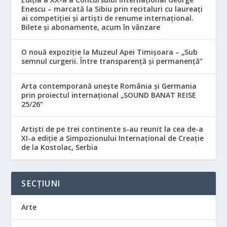
Enescu – marcată la Sibiu prin recitaluri cu laureați
ai competiției și artiști de renume internațional.
Bilete și abonamente, acum în vânzare
O nouă expoziție la Muzeul Apei Timișoara – „Sub
semnul curgerii. Între transparență și permanență”
Arta contemporană unește România și Germania
prin proiectul internațional „SOUND BANAT REISE
25/26”
Artiști de pe trei continente s-au reunit la cea de-a
XI-a ediție a Simpozionului Internațional de Creație
de la Kostolac, Serbia
SECȚIUNI
Arte