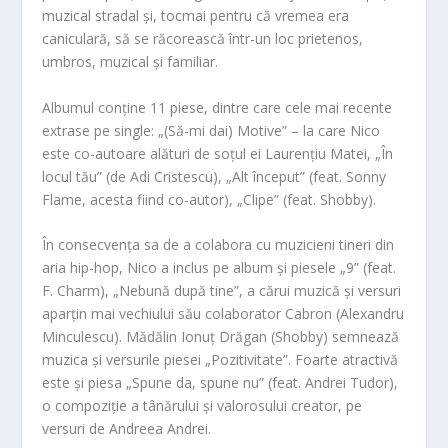
muzical stradal și,
tocmai pentru că vremea era
caniculară,
să se răcorească într-un loc prietenos,
umbros,
muzical și familiar.
Albumul conține 11 piese,
dintre care cele mai recente
extrase pe single:
„(Să-mi dai) Motive” – la care Nico
este co-autoare alături de soțul ei Laurențiu Matei,
„În
locul tău” (de Adi Cristescu),
„Alt început” (feat.
Sonny
Flame,
acesta fiind co-autor),
„Clipe” (feat.
Shobby).
În consecvența sa de a colabora cu muzicieni tineri din
aria hip-hop,
Nico a inclus pe album și piesele „9” (feat.
F.
Charm),
„Nebună după tine”,
a cărui muzică și versuri
aparțin mai vechiului său colaborator Cabron (Alexandru
Minculescu).
Mădălin Ionuț Drăgan (Shobby) semnează
muzica și versurile piesei „Pozitivitate”.
Foarte atractivă
este și piesa „Spune da,
spune nu” (
feat. Andrei Tudor),
o compoziție a tânărului și valorosului creator, pe
versuri de Andreea Andrei.