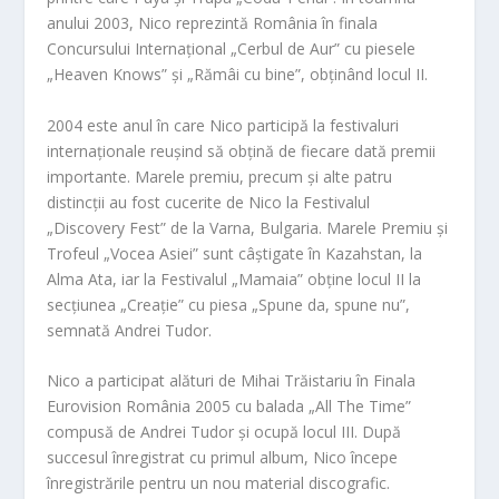
anului 2003, Nico reprezintă România în finala
Concursului Internațional „Cerbul de Aur” cu piesele
„Heaven Knows” și „Rămâi cu bine”, obținând locul II.
2004 este anul în care Nico participă la festivalu
ri
internaționale reușind să obțină de fiecare dată premii
importante. Marele premiu, precum și alte patru
distincții au fost cucerite de Nico
la Festivalul
„Discovery Fest” de la Varna, Bulgaria. Marele Premiu și
Trofeul „Vocea Asiei” sunt câștigate în Kazahs
tan, la
Alma Ata, iar la Festivalul „Mamaia” obține locul II la
secțiunea „Creație” cu piesa „Spune da, spune nu”,
semnată Andrei Tudor.
Nico a participat alături de Mihai Trăistariu în Finala
Eurovision România 2005 cu balada „All The Time”
compusă de Andrei Tudor și ocupă locul III. După
succesul înregistrat cu primul album, Nico începe
înregistrările pentru un nou material discografic.