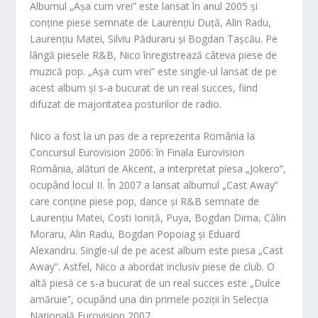
Albumul „Așa cum vrei” este lansat în anul 2005 și
conține piese semnate de Laurențiu Duță, Alin Radu,
Laurențiu Matei, Silviu Păduraru și Bogdan Tașcău. Pe
lângă piesele R&B, Nico înregistrează câteva piese de
muzică pop. „Așa cum vrei” este single-ul lansat de pe
acest album și
s-a bucurat de un real succes, fiind
difuzat de majoritatea posturilor de radio.
Nico a fost la un pas de a reprezenta România la
Concursul Eurovision 2006: în Finala Eurovision
România, alături de Akcent, a interpretat pies
a „Jokero”,
ocupând locul II. În 2007 a lansat albumul „Cast Away”
care conține piese pop, dance și R&B semnate de
Laurențiu Matei, Costi Ioniță, Puya, Bogdan Dima, Călin
Moraru, Alin Radu, Bogdan Popoiag și Eduard
Alexandru. Single-ul de pe acest album este piesa „Cast
Away”. Astfel, Nico a abordat inclusiv piese de club. O
altă piesă ce s-a bucurat de un real succes este „Dulce
amăruie”, ocupând una din primele poziții în Selecția
Națională Eurovision 2007.