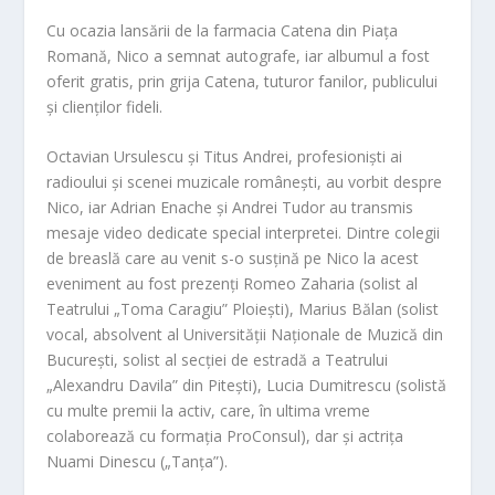
Cu ocazia lansării
de la farmacia Catena din Piața
Romană, Nico a semnat autografe, iar albumul a fost
oferit gratis, prin grija Catena, tuturor fanilor, publicului
și clienților fideli.
Octavian Ursulescu și Titus Andrei, profesio
niști ai
radioului și scenei muzicale românești,
au vorbit despre
Nico,
iar Adrian Enache ș
i Andrei Tudor au transmis
mesaje video dedicate special interpretei. Dintre colegii
de breaslă care au venit s-o susțină pe Nico la acest
eveniment au fost prezenți Romeo Zaharia (solist al
Teatrului
„Toma Caragiu” Ploiești), Marius Bălan (solist
vocal, absolvent al Unive
rsității Naționale de Muzică din
București,
solist al secției de estradă a Teatrului
„Alexandru Davila” din Pitești),
Lucia Dumitrescu (solistă
cu multe premii la activ,
care,
în ultima vreme
colaborează cu formația ProConsul),
dar și actrița
Nuami Dinescu („Tanța”).