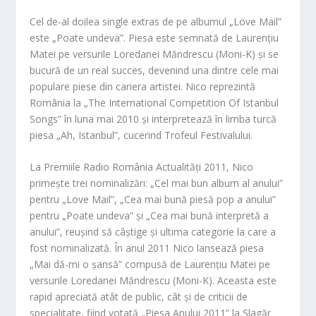
Cel de-al doilea single extras de pe albumul „Love Mail”
este „Poate undeva”. Piesa este semnată de Laurențiu
Matei pe versurile Loredanei Măndrescu (Moni-K) și se
bucură de un real succes, devenind una dintre cele mai
populare piese din cariera artistei. Nico reprezintă
România la „The International Competition Of Istanbul
Songs” în luna mai 2010 și interpretează în limba turcă
piesa „Ah, Istanbul”, cucerind Trofeul Festivalului.
La Premiile Radio România Actualități 2011, Nico
primește trei nominalizări: „Cel mai bun album al anului”
pentru „Love Mail”, „Cea mai bună piesă pop a anului”
pentru „Poate undeva” și „Cea mai bună interpretă a
anului”, reușind să câștige și ultima categorie la care a
fost nominalizată. În anul 2011 Nico lansează piesa
„Mai dă-mi o șansă” compusă de Laurențiu Matei pe
versurile Loredanei Măndrescu (Moni-K). Aceasta este
rapid apreciată atât de public, cât și de criticii de
specialitate, fiind votată „Piesa Anului 2011” la Șlagăr