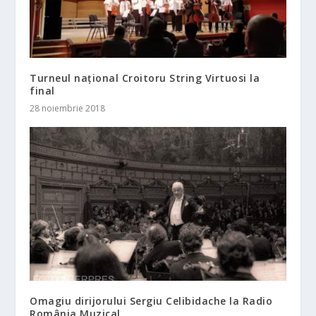
Turneul naţional Croitoru String Virtuosi la
final
28 noiembrie 2018
Omagiu dirijorului Sergiu Celibidache la Radio
România Muzical