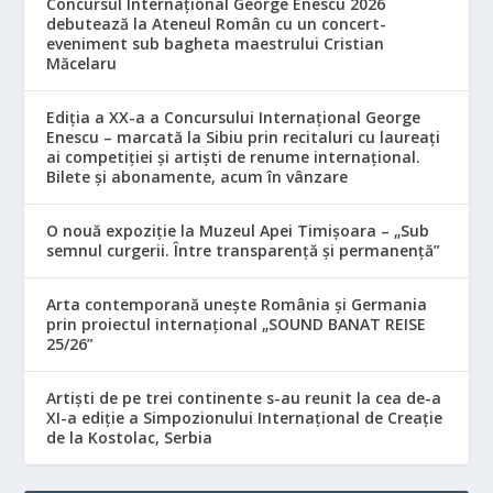
Concursul Internațional George Enescu 2026
debutează la Ateneul Român cu un concert-
eveniment sub bagheta maestrului Cristian
Măcelaru
Ediția a XX-a a Concursului Internațional George
Enescu – marcată la Sibiu prin recitaluri cu laureați
ai competiției și artiști de renume internațional.
Bilete și abonamente, acum în vânzare
O nouă expoziție la Muzeul Apei Timișoara – „Sub
semnul curgerii. Între transparență și permanență”
Arta contemporană unește România și Germania
prin proiectul internațional „SOUND BANAT REISE
25/26”
Artiști de pe trei continente s-au reunit la cea de-a
XI-a ediție a Simpozionului Internațional de Creație
de la Kostolac, Serbia