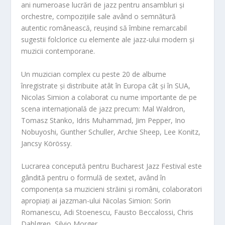
ani numeroase lucrări de jazz pentru ansambluri și
orchestre, compozițiile sale având o semnătură
autentic românească, reușind să îmbine remarcabil
sugestii folclorice cu elemente ale jazz-ului modern și
muzicii contemporane.
Un muzician complex cu peste 20 de albume
înregistrate și distribuite atât în Europa cât și în SUA,
Nicolas Simion a colaborat cu nume importante de pe
scena internațională de jazz precum: Mal Waldron,
Tomasz Stanko, Idris Muhammad, Jim Pepper, Ino
Nobuyoshi, Gunther Schuller, Archie Sheep, Lee Konitz,
Jancsy Körössy.
Lucrarea concepută pentru Bucharest Jazz Festival este
gândită pentru o formulă de sextet, având în
componența sa muzicieni străini și români, colaboratori
apropiați ai jazzman-ului Nicola
s Simion: Sorin
Romanescu, Adi Stoenescu, Fausto Beccalossi, Chris
Dahlgren, Silvio Morger.