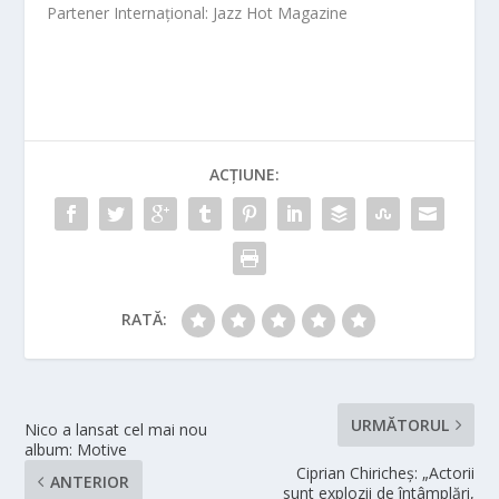
Partener Internațional: Jazz Hot Magazine
ACȚIUNE:
RATĂ:
URMĂTORUL
Nico a lansat cel mai nou
album: Motive
Ciprian Chiricheş: „Actorii
ANTERIOR
sunt explozii de întâmplări,