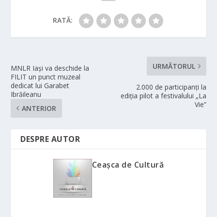
RATĂ:
URMĂTORUL
MNLR Iași va deschide la
FILIT un punct muzeal
dedicat lui Garabet
2.000 de participanți la
Ibrăileanu
ediția pilot a festivalului „La
Vie”
ANTERIOR
DESPRE AUTOR
Ceașca de Cultură