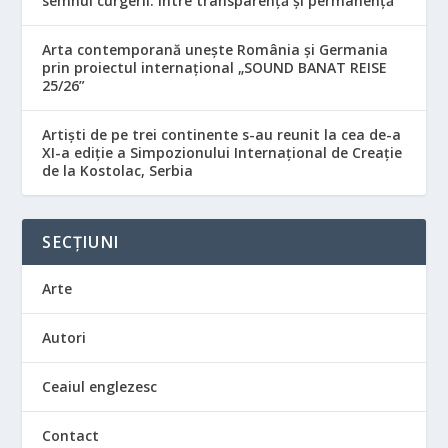
semnul curgerii. Între transparență și permanență”
Arta contemporană unește România și Germania
prin proiectul internațional „SOUND BANAT REISE
25/26”
Artiști de pe trei continente s-au reunit la cea de-a
XI-a ediție a Simpozionului Internațional de Creație
de la Kostolac, Serbia
SECȚIUNI
Arte
Autori
Ceaiul englezesc
Contact