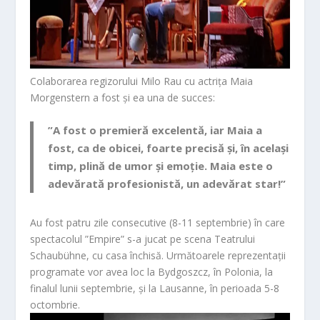
Colaborarea regizorului
Milo Rau
cu actrița
Maia
Morgenstern
a fost și ea una de succes:
”A fost o premieră excelentă, iar Maia a
fost, ca de obicei, foarte precisă și, în același
timp, plină de umor și emoție. Maia este o
adevărată profesionistă, un adevărat star!”
Au fost patru zile consecutive (8-11 septembrie) în care
spectacolul ”Empire” s-a jucat pe scena Teatrului
Schaubühne, cu casa închisă. Următoarele reprezentații
programate vor avea loc la Bydgoszcz, în Polonia, la
finalul lunii septembrie, și la Lausanne, în perioada 5-8
octombrie.