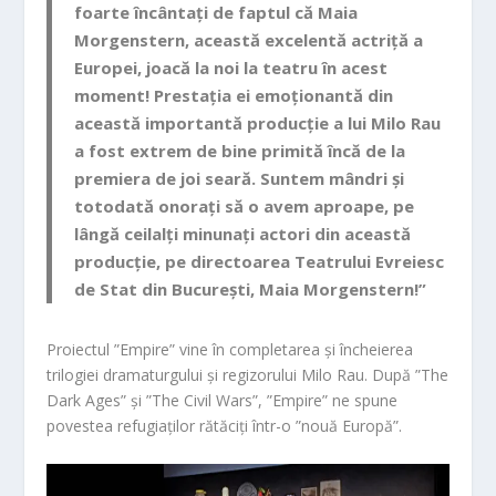
foarte încântați de faptul că Maia
Morgenstern, această excelentă actriță a
Europei, joacă la noi la teatru în acest
moment! Prestația ei emoționantă din
aceast
ă importantă producție a lui Milo Rau
a fost extrem
de bine primită încă de la
premiera de joi
seară. Suntem mândri și
totodată onorați să o avem aproape, pe
lângă ceilalți minunați actori din această
producție, pe directoarea Teatrului Evreiesc
de Stat din București, Maia Morgenstern!”
Proiectul ”Empire” vine în completarea și încheierea
trilogiei dramaturgului și regizorului Milo Rau. După ”The
Dark Ages” și ”The Civil Wars”, ”Empire” ne spune
povestea refugiaților rătăciți într-o ”nouă Europă”.