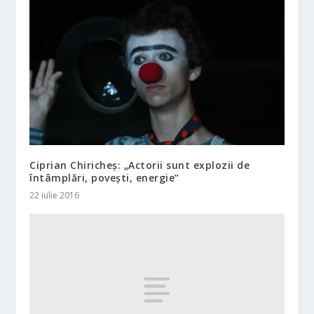
Ciprian Chiricheş: „Actorii sunt explozii de
întâmplări, poveşti, energie”
22 iulie 2016