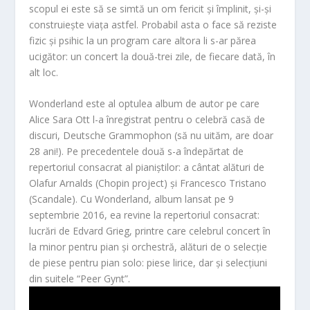
scopul ei este să se simtă un om fericit și împlinit, și-și
construiește viața astfel. Probabil asta o face să reziste
fizic și psihic la un program care altora li s-ar părea
ucigător: un concert la două-trei zile, de fiecare dată, în
alt loc.
Wonderland
este al optulea album de autor pe care
Alice Sara Ott l-a înregistrat pentru o celebră casă de
discuri, Deutsche Grammophon (să nu uităm, are doar
28 ani!). Pe precedentele două s-a îndepărtat de
repertoriul consacrat al pianiștilor: a cântat alături de
Olafur Arnalds (
Chopin project
) și Francesco Tristano
(
Scandale
). Cu Wonderland, album lansat pe 9
septembrie 2016, ea revine la repertoriul consacrat:
lucrări de Edvard Grieg, printre care celebrul concert în
la minor pentru pian și orchestră, alături de o selecție
de piese pentru pian solo: piese lirice, dar și selecțiuni
din suitele “Peer Gynt”.