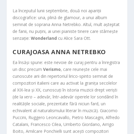
La începutul lunii septembrie, două noi apariții
discografice: una, plină de glamour, a unui album
semnat de soprana Anna Netrebko. Altul, mult așteptat
de fanii, nu puțini, ai unei pianiste tinere care stârnește
senzație:
Wonderland
cu Alice Sara Ott.
CURAJOASA ANNA NETREBKO
Ea însăși spune: este nevoie de curaj pentru a înregistra
un disc precum
Verismo
, care reunește cele mai
cunoscute arii din repertoriul lirico-spinto semnat de
compozitori italieni care au activat la granița secolelor
al XIX-lea și XX, cunoscuți în istoria muzicii drept veriști
(de la
vero
– adevăr, într-adevăr operele lor sondând în
realitățile sociale, prezentate fără niciun fard, un
echivalent al naturalismului literar în muzică). Giacomo
Puccini, Ruggero Leoncavallo, Pietro Mascagni, Alfredo
Catalani, Francesco Cilea, Umberto Giordano, Arrigo
Boito, Amilcare Ponchielli sunt acești compozitori