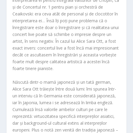
interpretarea ei pentru integrala valsurilor de Chopin, ca
și de Concertul nr. 1 pentru pian și orchestră de
Ceaikovski: era ceva atât de personal și de clocotitor în
interpretarea ei… Însă îți poți pune problema că o
înregistrare este doar o înregistrare și că realitatea unui
concert live poate să schimbe o impresie despre un
artist, în sens negativ. În cazul lui Alice Sara Ott, a fost
exact invers: concertul live a fost încă mai impresionant
decât ce ascultasem în înregistrări și aceasta vorbește
foarte mult despre calitatea artistică a acestei încă
foarte tinere pianiste.
Născută dintr-o mamă japoneză și un tată german,
Alice Sara Ott
trăiește între două lumi: îmi spunea într-
un interviu că în Germania este considerată japoneză,
iar în Japonia, lumea i se adresează în limba engleză.
Cumulează însă valorile ambelor culturi pe care le
reprezintă: virtuozitatea specifică interpreților asiatici,
dar și background-ul cultural extins al interpreților
europeni. Plus o notă zen venită din tradiția japoneză –