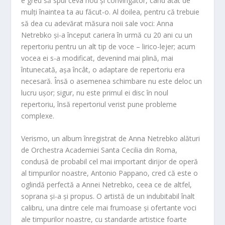
e greu să spui ceva nou și convingător, când atât de
mulți înaintea ta au făcut-o. Al doilea, pentru că trebuie
să dea cu adevărat măsura noii sale voci: Anna
Netrebko și-a început cariera în urmă cu 20 ani cu un
repertoriu pentru un alt tip de voce – lirico-lejer; acum
vocea ei s-a modificat, devenind mai plină, mai
întunecată, așa încât, o adaptare de repertoriu era
necesară. Însă o asemenea schimbare nu este deloc un
lucru ușor; sigur, nu este primul ei disc în noul
repertoriu, însă repertoriul verist pune probleme
complexe.
Verismo
, un album înregistrat de Anna Netrebko alături
de Orchestra Academiei Santa Cecilia din Roma,
condusă de probabil cel mai important dirijor de operă
al timpurilor noastre, Antonio Pappano, cred că este o
oglindă perfectă a Annei Netrebko, ceea ce de altfel,
soprana și-a și propus. O artistă de un indubitabil înalt
calibru, una dintre cele mai frumoase și ofertante voci
ale timpurilor noastre, cu standarde artistice foarte