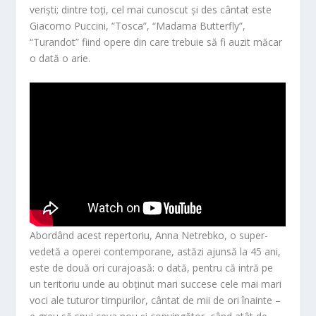
veriști; dintre toți, cel mai cunoscut și des cântat este
Giacomo Puccini, “Tosca”, “Madama Butterfly”,
“Turandot” fiind opere din care trebuie să fi auzit măcar
o dată o arie.
Abordând acest repertoriu,
Anna Netrebko
, o super-
vedetă a operei contemporane, astăzi ajunsă la 45 ani,
este de două ori curajoasă: o dată, pentru că intră pe
un teritoriu unde au obținut mari succese cele mai mari
voci ale tuturor timpurilor, cântat de mii de ori înainte –