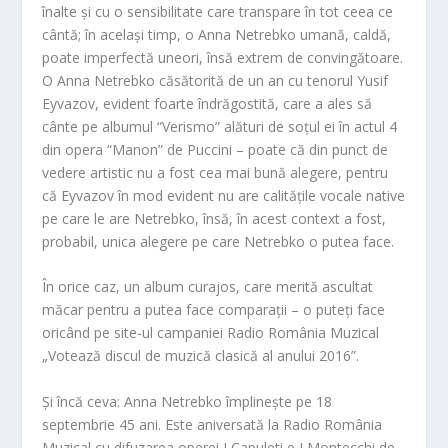
înalte și cu o sensibilitate care transpare în tot ceea ce
cântă; în același timp, o Anna Netrebko umană, caldă,
poate imperfectă uneori, însă extrem de convingătoare.
O Anna Netrebko căsătorită de un an cu tenorul Yusif
Eyvazov, evident foarte îndrăgostită, care a ales să
cânte pe albumul “Verismo” alături de soțul ei în actul 4
din opera “Manon” de Puccini – poate că din punct de
vedere artistic nu a fost cea mai bună alegere, pentru
că Eyvazov în mod evident nu are calitățile vocale native
pe care le are Netrebko, însă, în acest context a fost,
probabil, unica alegere pe care Netrebko o putea face.
În orice caz, un album curajos, care merită ascultat
măcar pentru a putea face comparații – o puteți face
oricând pe site-ul campaniei Radio România Muzical
„Votează discul de muzică clasică al anului 2016”.
Și încă ceva: Anna Netrebko împlinește pe 18
septembrie 45 ani. Este aniversată la Radio România
Muzical cu difuzarea operei
I Capuleti e I Montecchi
de