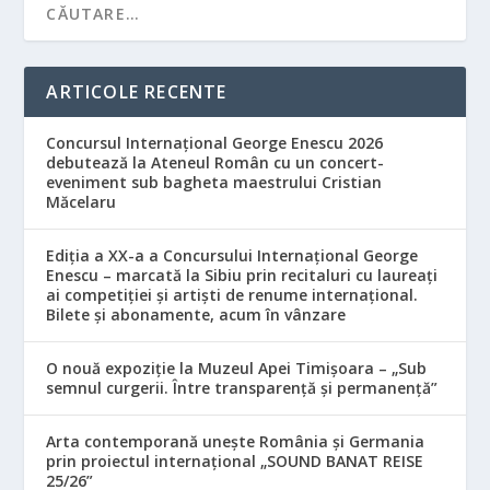
ARTICOLE RECENTE
Concursul Internațional George Enescu 2026
debutează la Ateneul Român cu un concert-
eveniment sub bagheta maestrului Cristian
Măcelaru
Ediția a XX-a a Concursului Internațional George
Enescu – marcată la Sibiu prin recitaluri cu laureați
ai competiției și artiști de renume internațional.
Bilete și abonamente, acum în vânzare
O nouă expoziție la Muzeul Apei Timișoara – „Sub
semnul curgerii. Între transparență și permanență”
Arta contemporană unește România și Germania
prin proiectul internațional „SOUND BANAT REISE
25/26”