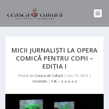
MICII JURNALIȘTI LA OPERA
COMICĂ PENTRU COPII –
EDIȚIA I
Postat de
Ceașca de Cultură
|
nov. 15, 2016
|
Societate
|
0
|