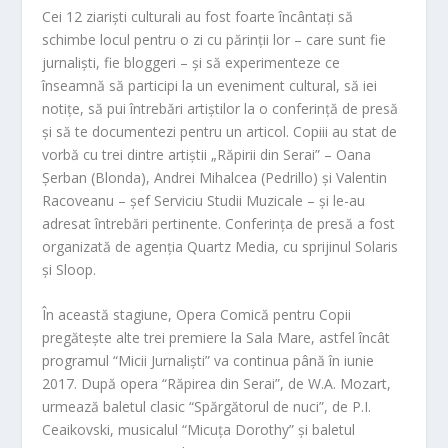
Cei 12 ziariști culturali au fost foarte încântați să
schimbe locul pentru o zi cu părinții lor – care sunt fie
jurnaliști, fie bloggeri – și să experimenteze ce
înseamnă să participi la un eveniment cultural, s
ă iei
no
tițe, să pui întrebări artiștilor la o conferință de presă
și să te documentezi pentru un articol. Copiii au stat de
vorbă cu trei dintre artiștii „Răpirii din Serai” – Oana
Șerban (Blonda), Andrei Mihalcea (Pedrillo) și Valentin
Racoveanu
– șef Serviciu Studii Muzicale – și le-au
adresat întrebări pertinente. Conferința de presă a fost
organizată de agenția Quartz Media, cu sprijinul Solaris
și Sloop.
În această stagiune, Opera Comică pentru Copii
pregătește al
te trei premiere la Sala Mare, astfel încât
programul “Micii Jurnaliști” va continua până în iunie
2017. După opera “R
ăpirea din Serai”, de W.A. Mozart,
urmează baletul clasic “Spărgătorul de nuci”, de P.I.
Ceaikovski, musicalul “Micuța Dorothy” și bal
etul