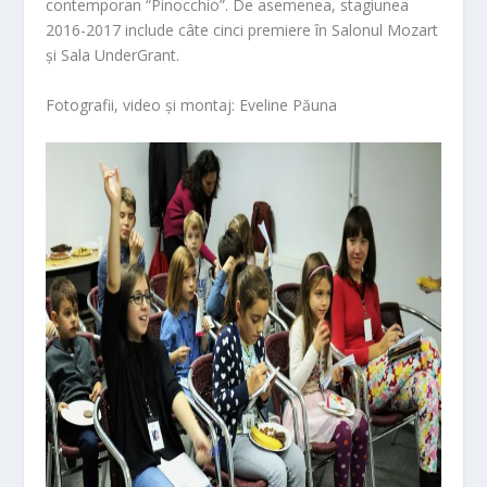
contempo
ran “Pinocchio”. De asemenea, stagiunea
2016-2017 include câte cinci premiere în Salonul Mozart
și Sala UnderGrant.
Fotografii, video și montaj: Eveline Păuna