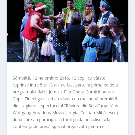
Sâmbătă, 12 noiembrie 2016, 12 copii cu vârste
cuprinse între 5 și 13 ani au luat parte la prima ediție a
programului “Micii Jurnaliști” la Opera Comică pentru
Copii. Tinerii gazetari au văzut cea mai nouă
premieră
din stagiune – spectacolul “Răpirea din Serai” (operă de
Wolfgang Amadeus Mozart, regia: Cristian Mihăilescu) –
după care au participat la turul ghidat în culise și la
conferința de presă special organizată pentru ei.