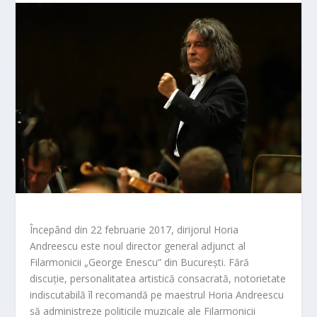
Începând din 22 februarie 2017, dirijorul Horia
Andreescu este noul director general adjunct al
Filarmonicii „George Enescu” din București. Fără
discuție, personalitatea artistică consacrată, notorietate
indiscutabilă îl recomandă pe maestrul Horia Andreescu
să administreze politicile muzicale ale Filarmonicii