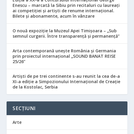
Enescu – marcată la Sibiu prin recitaluri cu laureați
ai competiției și artiști de renume internațional.
Bilete și abonamente, acum în vânzare
O nouă expoziție la Muzeul Apei Timișoara – „Sub
semnul curgerii. Între transparență și permanență”
Arta contemporană unește România și Germania
prin proiectul internațional „SOUND BANAT REISE
25/26”
Artiști de pe trei continente s-au reunit la cea de-a
XI-a ediție a Simpozionului Internațional de Creație
de la Kostolac, Serbia
SECȚIUNI
Arte