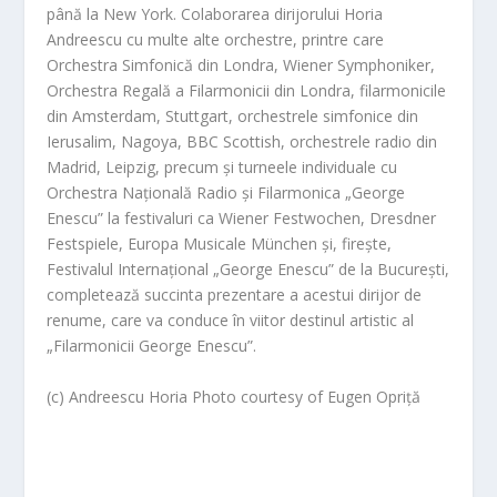
până la New York. Colaborarea dirijorului Horia
Andreescu cu multe alte orchestre, printre care
Orchestra Simfonică din Londra, Wiener Symphoniker,
Orchestra Regală a Filarmonicii din Londra, filarmonicile
din Amsterdam, Stuttgart, orchestrele simfonice din
Ierusalim, Nagoya, BBC Scottish, orchestrele radio din
Madrid, Leipzig, precum și turneele individuale cu
Orchestra Națională Radio și Filarmonica „George
Enescu” la festivaluri ca Wiener Festwochen, Dresdner
Festspiele, Europa Musicale München și, firește,
Festivalul Internațional „George Enescu” de la București,
completează succinta prezentare a acestui dirijor de
renume, care va conduce în viitor destinul artistic al
„Filarmonicii George Enescu”.
(c) Andreescu Horia Photo courtesy of Eugen Opriță