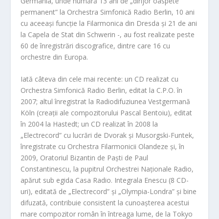
Germania, unde numără 13 ani de „dirijor oaspete
permanent” la Orchestra Simfonică Radio Berlin, 10 ani
cu aceeași funcție la Filarmonica din Dresda și 21 de ani
la Capela de Stat din Schwerin -, au fost realizate peste
60 de înregistrări discografice, dintre care 16 cu
orchestre din Europa.
Iată câteva din cele mai recente: un CD realizat cu
Orchestra Simfonică Radio Berlin, editat la C.P.O. în
2007; altul înregistrat la Radiodifuziunea Vestgermană
Köln (creații ale compozitorului Pascal Bentoiu), editat
în 2004 la Hastedt; un CD realizat în 2008 la
„Electrecord” cu lucrări de Dvorak și Musorgski-Funtek,
înregistrate cu Orchestra Filarmonicii Olandeze și, în
2009, Oratoriul Bizantin de Paști de Paul
Constantinescu, la pupitrul Orchestrei Naționale Radio,
apărut sub egida Casa Radio. Integrala Enescu (8 CD-
uri), editată de „Electrecord” și „Olympia-Londra” și bine
difuzată, contribuie consistent la cunoașterea acestui
mare compozitor român în întreaga lume, de la Tokyo