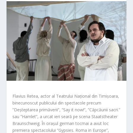
Flavius Retea, actor al Teatrului Național din Timișoara,
binecunoscut publicului din spectacole precum
”Deșteptarea primăverii”, ”Say it now!”, ”Căpcăunii sacri.”
sau ”Hamlet”, a urcat ieri seară pe scena Staa
tstheater
Braunschweig. În orașul german tocmai a avut
loc
premiera spectacolului ”Gypsies. Rom
a in Europe”,