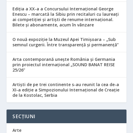
Ediția a XX-a a Concursului Internațional George
Enescu – marcată la Sibiu prin recitaluri cu laureați
ai competiției și artiști de renume internațional.
Bilete și abonamente, acum în vânzare
O nouă expoziție la Muzeul Apei Timișoara – „Sub
semnul curgerii. Între transparență și permanență”
Arta contemporană unește România și Germania
prin proiectul internațional „SOUND BANAT REISE
25/26”
Artiști de pe trei continente s-au reunit la cea de-a
XI-a ediție a Simpozionului Internațional de Creație
de la Kostolac, Serbia
SECȚIUNI
Arte