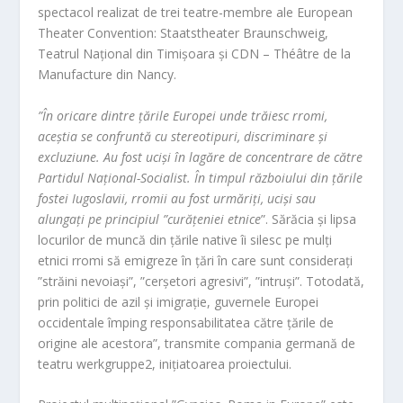
spectacol realizat de trei teatre-membre
ale E
uropean
Theater Convention: Staatstheater Braunschweig,
Teatrul Național din Timișoara și CDN – Théâtre de la
Manufacture din Nancy.
”În oricare dintre țările Europei unde trăiesc rromi,
aceștia se confruntă cu stereotipuri, discriminare și
excluziune. Au fost uciși în lagăre de concentrare de către
Partidul Național-Socialist. În timpul războiului din țările
fostei Iugoslavii, rromii au fost urmăriți, uciși sau
alungați pe principiul ”curățeniei etnice
”. Sărăcia și lipsa
locurilor de muncă din țările native îi silesc pe mulți
etnici rromi să emigreze în țări în care sunt considerați
”străini nevoiași”, ”cerșetori agresivi”, ”intruși”. Totodată,
prin politici de azil și imigrație, guvernele Europei
occidentale împing responsabilitatea către țările de
origine ale acestora”, transmite compania germană de
teatru werkgruppe2, inițiatoarea proiectului.