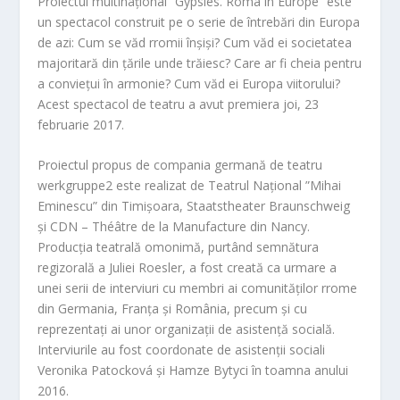
Proiectul multinațional ”Gypsies. Roma in Europe” este
un spectacol construit pe o serie de întrebări din Europa
de azi: Cum se văd rromii înșiși? Cum văd ei societatea
majoritară din țările unde trăiesc? Care ar fi cheia pentru
a conviețui în armonie? Cum văd ei Europa viitorului?
Acest spectacol de teatru a avut premiera joi, 23
februarie 2017.
Proiectul propus de compania germană de teatru
werkgruppe2 este realizat de Teatrul Național ”Mihai
Eminescu” din Timișoara, Staatstheater Braunschweig
și CDN – Théâtre de la Manufacture din Nancy.
Producția teatrală omonimă, purtând semnătura
regizorală a Juliei Roesler, a fost creată ca urmare a
unei serii de interviuri cu membri ai comunităților rrome
din Germania, Franța și România, precum și cu
reprezentați ai unor organizații de asistență socială.
Interviurile au fost coordonate de asistenții sociali
Veronika Patocková și Hamze Bytyci în toamna anului
2016.