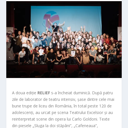
A doua ediție
RELIEF
s-a încheiat duminică. După patru
zile de laborator de teatru intensiv, șase dintre cele mai
bune trupe de liceu din România, în total peste 120 de
adolescenți, au urcat pe scena Teatrului Excelsior și au
reinterpretat scene din opera lui Carlo Goldoni. Texte
din piesele „Sluga la doi stăpâni”, „Cafeneaua”,