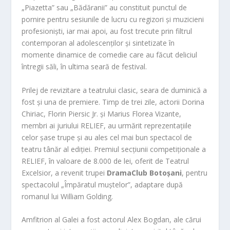
„Piazetta” sau „Bădăranii” au constituit punctul de
pornire pentru sesiunile de lucru cu regizori și muzicieni
profesioniști, iar mai apoi, au fost trecute prin filtrul
contemporan al adolescenților și sintetizate în
momente dinamice de comedie care au făcut deliciul
întregii săli, în ultima seară de festival.
Prilej de revizitare a teatrului clasic, seara de duminică a
fost și una de premiere. Timp de trei zile, actorii Dorina
Chiriac, Florin Piersic Jr. și Marius Florea Vizante,
membri ai juriului RELIEF, au urmărit reprezentațiile
celor șase trupe și au ales cel mai bun spectacol de
teatru tânăr al ediției. Premiul secțiunii competiționale a
RELIEF, în valoare de 8.000 de lei, oferit de Teatrul
Excelsior, a revenit trupei
DramaClub Botoșani
, pentru
spectacolul „Împăratul muștelor”, adaptare după
romanul lui William Golding.
Amfitrion al Galei a fost actorul Alex Bogdan, ale cărui