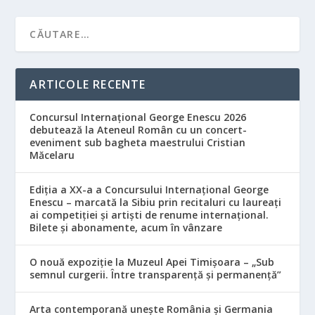
ARTICOLE RECENTE
Concursul Internațional George Enescu 2026
debutează la Ateneul Român cu un concert-
eveniment sub bagheta maestrului Cristian
Măcelaru
Ediția a XX-a a Concursului Internațional George
Enescu – marcată la Sibiu prin recitaluri cu laureați
ai competiției și artiști de renume internațional.
Bilete și abonamente, acum în vânzare
O nouă expoziție la Muzeul Apei Timișoara – „Sub
semnul curgerii. Între transparență și permanență”
Arta contemporană unește România și Germania