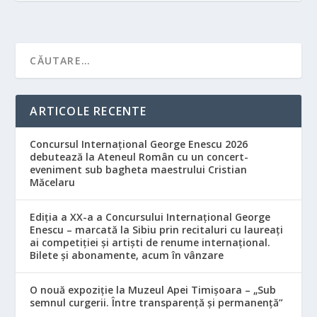
ARTICOLE RECENTE
Concursul Internațional George Enescu 2026
debutează la Ateneul Român cu un concert-
eveniment sub bagheta maestrului Cristian
Măcelaru
Ediția a XX-a a Concursului Internațional George
Enescu – marcată la Sibiu prin recitaluri cu laureați
ai competiției și artiști de renume internațional.
Bilete și abonamente, acum în vânzare
O nouă expoziție la Muzeul Apei Timișoara – „Sub
semnul curgerii. Între transparență și permanență”