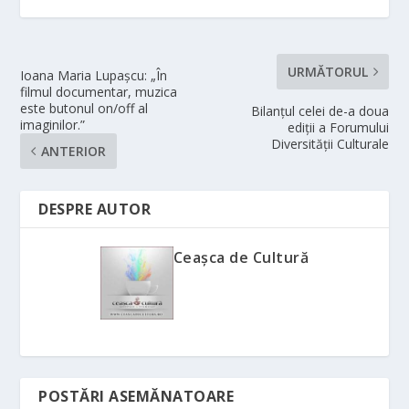
URMĂTORUL
Ioana Maria Lupașcu: „În
filmul documentar, muzica
este butonul on/off al
Bilanțul celei de-a doua
imaginilor.”
ediții a Forumului
Diversității Culturale
ANTERIOR
DESPRE AUTOR
Ceașca de Cultură
POSTĂRI ASEMĂNATOARE