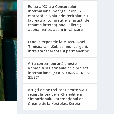
Ediția a XX-a a Concursului
Internațional George Enescu –
marcată la Sibiu prin recitaluri cu
laureați ai competiției și artiști de
renume internațional. Bilete și
abonamente, acum în vânzare
O nouă expoziție la Muzeul Apei
Timișoara – „Sub semnul curgerii.
Între transparență și permanență”
Arta contemporană unește
România și Germania prin proiectul
internațional „SOUND BANAT REISE
25/26”
Artiști de pe trei continente s-au
reunit la cea de-a XI-a ediție a
Simpozionului Internațional de
Creație de la Kostolac, Serbia