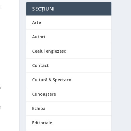
l
SECȚIUNI
Arte
Autori
Ceaiul englezesc
e
Contact
Cultură & Spectacol
ă
Cunoaștere
ă
Echipa
Editoriale