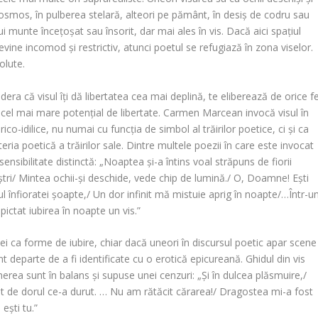
smos, în pulberea stelară, alteori pe pământ, în desiș de codru sau
i munte încețoșat sau însorit, dar mai ales în vis. Dacă aici spațiul
devine incomod și restrictiv, atunci poetul se refugiază în zona viselor.
olute.
idera că visul îți dă libertatea cea mai deplină, te eliberează de orice fe
u cel mai mare potențial de libertate.
Carmen Marcean
invocă visul în
o-idilice, nu numai cu funcția de simbol al trăirilor poetice, ci și ca
ia poetică a trăirilor sale. Dintre multele poezii în care este invocat
sensibilitate distinctă: „Noaptea și-a întins voal străpuns de fiorii
aștri/ Mintea ochii-și deschide, vede chip de lumină./ O, Doamne! Ești
ul înfioratei șoapte,/ Un dor infinit mă mistuie aprig în noapte/…Într-u
 pictat iubirea în noapte un vis.”
ei ca forme de iubire, chiar dacă uneori în discursul poetic apar scene
sunt departe de a fi identificate cu o erotică epicureană.
Ghidul din vis
nerea sunt în balans și supuse unei cenzuri: „Și în dulcea plăsmuire,/
/ Uit de dorul ce-a durut. … Nu am rătăcit cărarea!/ Dragostea mi-a fost
ești tu.”