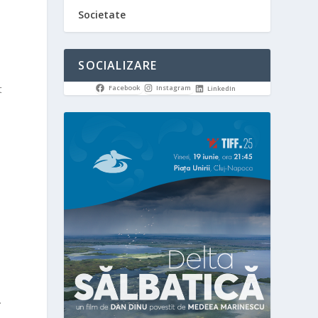
Societate
SOCIALIZARE
t
Facebook
Instagram
LinkedIn
e
l
.