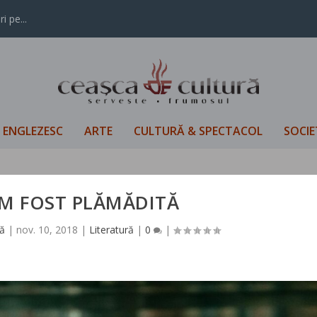
i pe...
L ENGLEZESC
ARTE
CULTURĂ & SPECTACOL
SOCIE
AM FOST PLĂMĂDITĂ
ă
|
nov. 10, 2018
|
Literatură
|
0
|