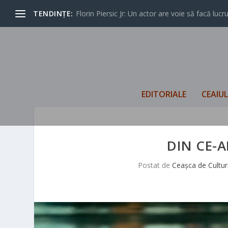
TENDINȚE:
Florin Piersic Jr: Un actor are voie să facă lucrur
EDITORIALE
CEAIU
DIN CE-
Postat de
Ceașca de Cultur