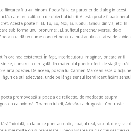
ste ființarea într-un binom. Poeta își ia ca partener de dialog în acest
ractă, care are calitatea de obiect al iubirii. Acesta poate fi partenerul
ret. Acesta poate fi: El, Tu, Eu, Noi, Ei, Iubitul, Ghidul din vis, etc. În
apare sub forma unui pronume: „El, sufletul pereche/ Mereu, de-o
” Poeta nu-i dă un nume concret pentru a nu-i anula calitatea de subiec
t în ordinea existenței. În fapt, interlocutorul imaginar, oricare ar fi
sinele, construit cu migală din materialul poetic oferit de viață și trăit
pre arta poeziei. De aceea, poezia lui
Carmen Marcean
este o ficțiun
figuri de stil adecvate, unde pe lângă sensul literal identificăm sensu
, poeta promovează și poezia de reflecție, de meditație asupra
gostea ca axiomă
,
Toamna iubirii
,
Adevărata dragoste
,
Contraste
,
fără îndoială, ca la orice poet autentic, spațiul real, virtual, dar și visul
cele mai multe ori suprarealiste. Uneori visarea sa cu ochii deschiși și