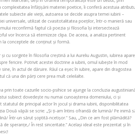
rmen Marcean
, deși în ordinea temporalității este un debut, prin
 complexitatea înfățișării materiei poetice, îi conferă acestuia atributu
le subiecte ale vieții, autoarea se decide asupra temei iubirii –
ei universale, utilizat de cvasitotalitatea poeților, într-o manieră sau
mului reconfirmă faptul că poezia și filosofia își intersectează
soful vor încerca să eternizeze clipa. De aceea, a analiza pertinent
 la conceptele de conținut și formă.
 și cu sorginte în filosofia creștină a lui Aureliu Augustin, iubirea apar
re fericire. Potrivit acestei doctrine a iubirii, omul iubește în mod
de sine, în actul de dăruire. Răul ca eșec în iubire, apare din dragostea
ptul că una din părți cere prea mult celeilalte.
ea prin toate cazurile socio-psihice se ajunge la concluzia augustinian
estui subiect dovedește nu numai cunoașterea domeniului, ci și
statutul de principal actor în jocul și drama iubirii, disponibilitatea
ezia
Două văpăi
se scrie: „Și ți-am întins ofrandă de lumină/ Pe inimă s
nă/ Într-un sărut șoptită-ncetișor.” Sau, „Din ce am fost plămădită?
de speranțe,/ În rest sinceritate.” Același ideal este prezentat și în
esc!