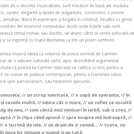
soțite de o discretă muzicalitate, sunt trăsături de bază ale modului
ic, curate, elegante și lipsite de vulgaritate, construiesc o poezie
, simultan, liberă în exprimare și bogată în conținut, înrudită cu genul
esitate din interiorul conținutului. Acolo unde trăirile sale sunt
ească ritmul trohaic sau dactilic, iar atunci când se simte sufocată d
 și se exprimă cu toată libertatea ca într-un poem simfonic.
remisa majoră ideea că volumul de poezii semnat de
Carmen
erar de o valoare culturală certă, apoi, dezvoltând argumentat
cluzia că poezia lui
Carmen Marcean
se califică cu brio pentru a
 cum se cuvine de publicul contemporan, pentru a transmite valori
nece spre parnasianism, sau hedonism epicureic.
umusețe, // un strop naivitate, // o cupă de speranțe, // în
// și veselie multă, // iubire cât o mare, // un suflet ce ascultă
lg de nea, // cum cântă mici nimicuri în iarbă, sub o stea, //
șoaptă // în clipa când apusul // spre noapte mă îndreaptă, //
, // o lacrimă de iele, // un dram de zi senină… // toate, cu-
 în mica lor minune o mamă și un tată.