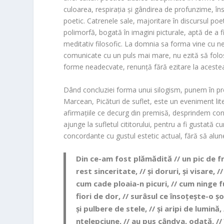
culoarea, respirația și gândirea de profunzime, în
poetic. Catrenele sale, majoritare în discursul poet
polimorfă, bogată în imagini picturale, aptă de a fi
meditativ filosofic. La domnia sa forma vine cu nec
comunicate cu un puls mai mare, nu ezită să folos
forme neadecvate, renunță fără ezitare la acestea
Dând concluziei forma unui silogism, punem în p
Marcean
,
Picături de suflet
, este un eveniment lit
afirmațiile ce decurg din premisă, desprindem con
ajunge la sufletul cititorului, pentru a fi gustată
concordante cu gustul estetic actual, fără să alu
Din ce-am fost plămădită // un pic de fr
rest sinceritate, // și doruri, și visare, 
cum cade ploaia-n picuri, // cum ninge fu
fiori de dor, // surâsul ce însoțește-o 
și pulbere de stele, // și aripi de lumină
nțelepciune, // au pus cândva, odată, //