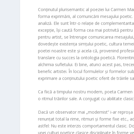
Conținutul plurisemantic al poeziei lui
Carmen Ma
forma exprimării, al comunicării mesajului poetic.
analiză. Ele sunt într-o relație de complementarit
excepție, își caută forma cea mai potrivită pentr
pentru artist, se întrerupe comunicarea mesajului,
dovedește existența simțului poetic, cultura temei
poetei noastre este și acela că, provenind profesi
translare cu succes la ontologia poetică. Florentin
alchimia sufletului. Ei bine, atunci acest pas, trece
benefic artistei. În locul formulelor și formelor s
exprimare a conținutului poetic oferit de trăirile s
Ca fiică a timpului nostru modern, poeta
Carmen
o ritmul trăirilor sale. A conjugat cu abilitate clas
Dacă un observator mai „modernist” i-ar reproșa c
renunțat total la rime, ritmuri și forme fixe etc.,
astfel: Nu este interzis comportamentul clasic.
unei culturi poetice clasice disciplinate în forme ve