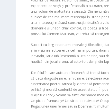
Volumul de versuri,
Picături de suflet
, al poetei
Ca
experiența de viață și profesională a autoarei, prin
unui volum de maturitate avansată. Din nenumărate
subiect de cea mai mare rezistență în istoria poezi
alta. În aceeași măsură construcția ideatică a volu
domeniile și uneori chiar coincid, că poetul și filo
poezia lui Carmen Marcean, va trebui să recurgem
Subiect cu largi rezonanțe morale și filosofice, dar
și în viziunea autoarei ca cel mai important drum sp
inevitabil, iar a iubi înseamnă a uita de tine, sau 
haotică, din jocul eronat al actorilor, dar și din fa
Din felul în care autoarea încearcă să treacă iubir
că dacă dragoste nu e, nimic nu e. Selectarea ac
sinceritatea poetei. Artista își clamează permanent 
psihică și morală conferită de acest statut. În po
o așezi cu dor,/ Voiam să simți chemarea mea cali
Un pic de frumusețe/ Un strop de naivitate/ O cupă 
Rugăciunea unei femei
sau în
Doamne, îți mulțum