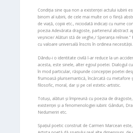
Condiția sine qua non a existenței actului iubirii e
binom al iubirii, de cele mai multe ori o ființă abst
de viață, copiii etc., niciodată indicați cu nume conc
poezia
Adevărata dragoste
, partenerul abstract 
veșnicie/ Alături stă de veghe,/ Speranța reînvie.
cu valoare universală înscris în ordinea necesității.
Dându-i o identitate civilă l-ar reduce la un acciden
acesta, este sinele, alter egoul poetei. Dialogul cu 
în mod particular, răspunde concepției poetei des
frumoasă plurisemantică, încărcată cu metafore și 
filosofic, moral, dar și pe cel estetic-artistic.
Totuși, alături și împreună cu poezia de dragoste
existenței și a fenomenologiei iubirii:
Gânduri
,
Dra
Nedumeriri
etc.
Spațiul poetic construit de
Carmen Marcean
este, 
Artista poetă dă spațiului real alte dimensiuni, de 