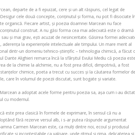
rcean
, departe de a fi epuizat, cere și un alt răspuns, cel legat de
 Desigur cele două concepte, conținutul și forma, nu pot fi disociate î
ate organică. Fiecare artist, și poezia doamnei
Marcean
nu face
u conținutul construit. A nu găsi forma cea mai adecvată este o dramă
 sau și mai grav, ești acuzat de nesinceritate. Găsirea formei adecvat
, aderența la experiențele intelectuale ale timpului. Un mare merit al
onal dintr-un domeniu tehnico-științific – tehnologia chimică, a făcut 
ul Dante Alighieri remarca încă la sfârșitul Evului Mediu că poezia est
rea de la chimie la alchimie, nu a fost prea dificil, dimpotrivă, a fost
ubstanțelor chimice, poeta a trecut cu succes și la căutarea formelor d
ale, care în volumul de poezii discutat, sunt bogate și variate.
 Marcean
a adoptat acele forme pentru poezia sa, așa cum i-au dictat
icul cu modernul.
ă este prea clasică în formele de exprimare, în sensul că nu a
 adoptând fără rezerve versul alb, i s-ar putea răspunde argumentat
 Doamna
Carmen Marcean
este, ca mulți dintre noi, ecoul și produsul
rificate și incontestabile ca valoare, unde ritmul și rima, delicatețea și