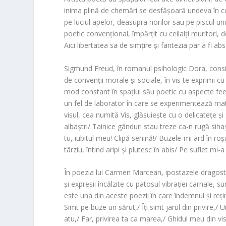
inima plină de chemări se desfășoară undeva în co
pe luciul apelor, deasupra norilor sau pe piscul unu
poetic convențional, împărțit cu ceilalți muritori, 
Aici libertatea sa de simțire și fantezia par a fi abs
Sigmund Freud, în romanul psihologic
Dora
, cons
de convenții morale și sociale, în vis te exprimi c
mod constant în spațiul său poetic cu aspecte feeric
un fel de laborator în care se experimentează mater
visul, cea numită
Vis
, glăsuiește cu o delicatețe și 
albaștri/ Tainice gânduri stau treze ca-n rugă sih
tu, iubitul meu! Clipă senină!/ Buzele-mi ard în roș
târziu, întind aripi și plutesc în abis/ Pe suflet mi-a
În poezia lui
Carmen Marcean
, ipostazele dragost
și expresii încălzite cu patosul vibrației carnale, 
este una din aceste poezii în care îndemnul și reți
Simt pe buze un sărut,/ Îți simt jarul din privire,
atu,/ Far, privirea ta ca marea,/ Ghidul meu din vis 