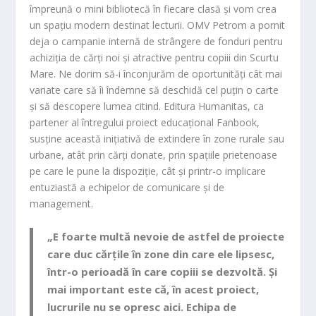
împreună o mini bibliotecă în fiecare clasă și vom crea
un spațiu modern destinat lecturii. OMV Petrom a pornit
deja o campanie internă de strângere de fonduri pentru
achiziția de cărți noi și atractive pentru copiii din Scurtu
Mare. Ne dorim să-i înconjurăm de oportunități cât mai
variate care să îi îndemne să deschidă cel puțin o carte
și să descopere lumea citind. Editura Humanitas, ca
partener al întregului proiect educațional Fanbook,
susține această inițiativă de extindere în zone rurale sau
urbane, atât prin cărți donate, prin spațiile prietenoase
pe care le pune la dispoziție, cât și printr-o implicare
entuziastă a echipelor de comunicare și de
management.
„E foarte multă nevoie de astfel de proiecte
care duc cărțile în zone din care ele lipsesc,
într-o perioadă în care copiii se dezvoltă. Și
mai important este că, în acest proiect,
lucrurile nu se opresc aici. Echipa de