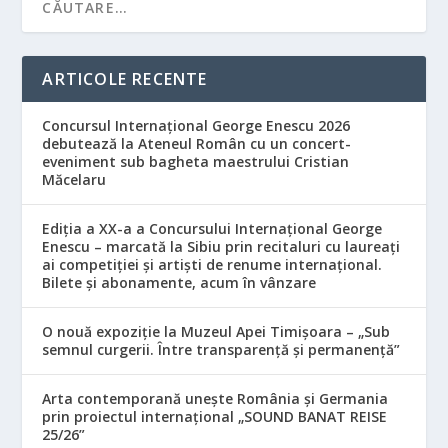
ARTICOLE RECENTE
Concursul Internațional George Enescu 2026
debutează la Ateneul Român cu un concert-
eveniment sub bagheta maestrului Cristian
Măcelaru
Ediția a XX-a a Concursului Internațional George
Enescu – marcată la Sibiu prin recitaluri cu laureați
ai competiției și artiști de renume internațional.
Bilete și abonamente, acum în vânzare
O nouă expoziție la Muzeul Apei Timișoara – „Sub
semnul curgerii. Între transparență și permanență”
Arta contemporană unește România și Germania
prin proiectul internațional „SOUND BANAT REISE
25/26”