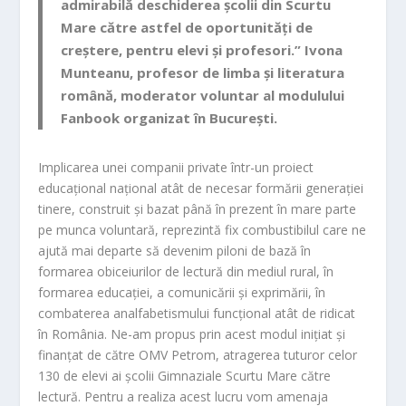
admirabilă deschiderea școlii din Scurtu
Mare către astfel de oportunități de
creștere, pentru elevi și profesori.”
Ivona
Munteanu
, profesor de limba și literatura
română, moderator voluntar al modulului
Fanbook organizat în București.
Implicarea unei companii private într-un proiect
educațional național atât de necesar formării generației
tinere, construit și bazat până în prezent în mare parte
pe munca voluntară, reprezintă fix combustibilul care ne
ajută mai departe să devenim piloni de bază în
formarea obiceiurilor de lectură din mediul rural, în
formarea educației, a comunicării și exprimării, în
combaterea analfabetismului funcțional atât de ridicat
în România. Ne-am propus prin acest modul inițiat și
finanțat de către OMV Petrom, atragerea tuturor celor
130 de elevi ai școlii Gimnaziale Scurtu Mare către
lectură. Pentru a realiza acest lucru vom amenaja