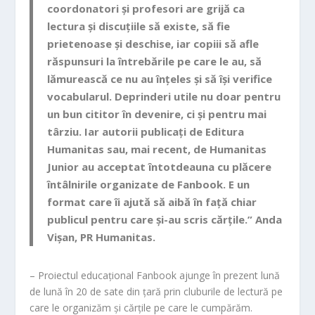
coordonatori și profesori are grijă ca
lectura și discuțiile să existe, să fie
prietenoase și deschise, iar copiii să afle
răspunsuri la întrebările pe care le au, să
lămurească ce nu au înțeles și să își verifice
vocabularul. Deprinderi utile nu doar pentru
un bun cititor în devenire, ci și pentru mai
târziu. Iar autorii publicați de Editura
Humanitas sau, mai recent, de Humanitas
Junior au acceptat întotdeauna cu plăcere
întâlnirile organizate de Fanbook. E un
format care îi ajută să aibă în față chiar
publicul pentru care și-au scris cărțile.”
Anda
Vișan
, PR Humanitas.
– Proiectul educațional Fanbook ajunge în prezent lună
de lună în 20 de sate din țară prin cluburile de lectură pe
care le organizăm și cărțile pe care le cumpărăm.