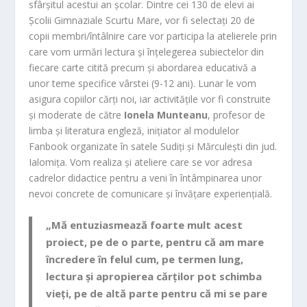
sfârșitul acestui an școlar. Dintre cei 130 de elevi ai
Școlii Gimnaziale Scurtu Mare, vor fi selectați 20 de
copii membri/întâlnire care vor participa la atelierele prin
care vom urmări lectura și înțelegerea subiectelor din
fiecare carte citită precum și abordarea educativă a
unor teme specifice vârstei (9-12 ani). Lunar le vom
asigura copiilor cărți noi, iar activitățile vor fi construite
și moderate de către
Ionela Munteanu
, profesor de
limba și literatura engleză, inițiator al modulelor
Fanbook organizate în satele Sudiți și Mărculești din jud.
Ialomița. Vom realiza și ateliere care se vor adresa
cadrelor didactice pentru a veni în întâmpinarea unor
nevoi concrete de comunicare și învățare experiențială.
„Mă entuziasmează foarte mult acest
proiect, pe de o parte, pentru că am mare
încredere în felul cum, pe termen lung,
lectura și apropierea cărților pot schimba
vieți, pe de altă parte pentru că mi se pare