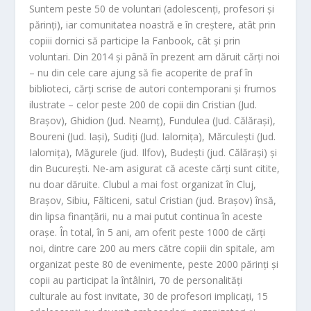
Suntem peste 50 de voluntari (adolescenți, profesori și
părinți), iar comunitatea noastră e în creștere, atât prin
copiii dornici să participe la Fanbook, cât și prin
voluntari. Din 2014 și până în prezent am dăruit cărți noi
– nu din cele care ajung să fie acoperite de praf în
biblioteci, cărți scrise de autori contemporani și frumos
ilustrate – celor peste 200 de copii din Cristian (Jud.
Brașov), Ghidion (Jud. Neamț), Fundulea (Jud. Călărași),
Boureni (Jud. Iași), Sudiți (Jud. Ialomița), Mărculești (Jud.
Ialomița), Măgurele (jud. Ilfov), Budești (jud. Călărași) și
din București. Ne-am asigurat că aceste cărți sunt citite,
nu doar dăruite. Clubul a mai fost organizat în Cluj,
Brașov, Sibiu, Fălticeni, satul Cristian (jud. Brașov) însă,
din lipsa finanțării, nu a mai putut continua în aceste
orașe. În total, în 5 ani, am oferit peste 1000 de cărți
noi, dintre care 200 au mers către copiii din spitale, am
organizat peste 80 de evenimente, peste 2000 părinți și
copii au participat la întâlniri, 70 de personalități
culturale au fost invitate, 30 de profesori implicați, 15