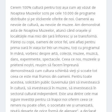
Cerem 100% cultură pentru toți așa cum ați văzut de
Noaptea Muzeelor scris pe cele 10.000 de programe
distribuite și pe stickerele oferite de noi. Oamenii au
nevoie de cultură, au nevoie de muzee. Am demonstrat
asta de Noaptea Muzeelor, atunci când orașele și
localitățile mai mici din țară înfloresc și se transformă.
Părinți cu copii, oameni de orice fel, unii aflați pentru
prima oară în viața lor într-un muzeu, toți cu programul
în mână, vorbesc despre artă, colecții, muzee, muzică,
dans, experimente, spectacole. Ceea ce noi, muzeele și
prietenii noștri, reușim să facem împreună
demonstrează cum cultura schimbă vieți și scoate tot
ceea ce este mai frumos din oameni. Pentru toate
acestea, solicităm public Guvernului țării să investească
în cultură, să investească în muzee, să investească în
sectorul cultural independent. Este una dintre cele mai
sigure investiții pentru că înapoi noi oferim ceea ce
nimeni nu poate oferi, o societate vie și umanizată,
ținută departe de orice formă de alienare”, a declarat