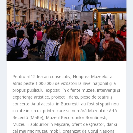
Pentru al 15-lea an consecutiv, Noaptea Muzeelor a
atras peste 1.000.000 de vizitatori la nivel național și a
propus publicului expoziții în diferite muzee, intervenții și
experiențe artistice, proiecții, dans, piese de teatru și
concerte. Anul acesta, în București, au fost și spații nou
intrate în circuit printre care se numără Muzeul de Artă
Recentă (MaRe), Muzeul Recordurilor Românești,
Muzeul Tablourilor în Mișcare, oferit de Qreator, dar și
cel mai mic muzeu mobil, organizat de Corul Național