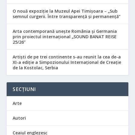
O nouă expoziție la Muzeul Apei Timișoara – „Sub
semnul curgerii. Între transparență și permanență”
Arta contemporană unește România și Germania
prin proiectul internațional „SOUND BANAT REISE
25/26”
Artiști de pe trei continente s-au reunit la cea de-a
XI-a ediție a Simpozionului Internațional de Creație
de la Kostolac, Serbia
SECȚIUNI
Arte
Autori
Ceaiul englezesc