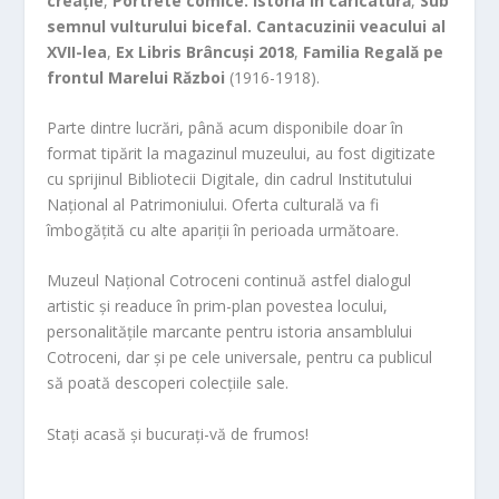
creație
,
Portrete comice. Istoria în caricatură
,
Sub
semnul vulturului bicefal. Cantacuzinii veacului al
XVII-lea
,
Ex Libris Brâncuși 2018
,
Familia Regală pe
frontul Marelui Război
(1916-1918).
Parte dintre lucrări, până acum disponibile doar în
format tipărit la magazinul muzeului, au fost digitizate
cu sprijinul Bibliotecii Digitale, din cadrul Institutului
Național al Patrimoniului. Oferta culturală va fi
îmbogățită cu alte apariții în perioada următoare.
Muzeul Național Cotroceni continuă astfel dialogul
artistic și readuce în prim-plan povestea locului,
personalitățile marcante pentru istoria ansamblului
Cotroceni, dar și pe cele universale, pentru ca publicul
să poată descoperi colecțiile sale.
Stați acasă și bucurați-vă de frumos!