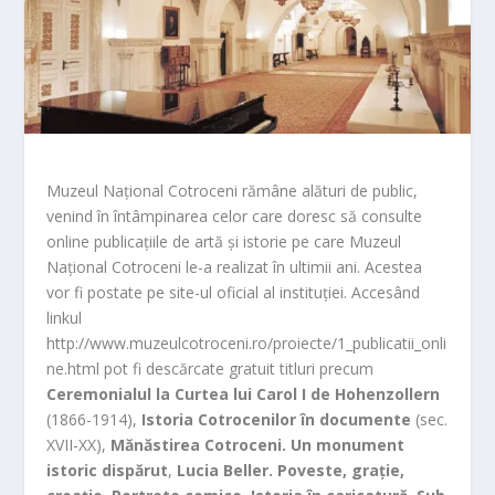
Muzeul Național Cotroceni rămâne alături de public,
venind în întâmpinarea celor care doresc să consulte
online publicațiile de artă și istorie pe care Muzeul
Național Cotroceni le-a realizat în ultimii ani. Acestea
vor fi postate pe site-ul oficial al instituției. Accesând
linkul
http://www.muzeulcotroceni.ro/proiecte/1_publicatii_onli
ne.html pot fi descărcate gratuit titluri precum
Ceremonialul la Curtea lui Carol I de Hohenzollern
(1866-1914),
Istoria Cotrocenilor în documente
(sec.
XVII-XX),
Mănăstirea Cotroceni. Un monument
istoric dispărut
,
Lucia Beller. Poveste, grație,