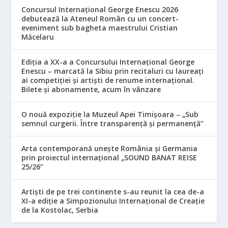
Concursul Internațional George Enescu 2026
debutează la Ateneul Român cu un concert-
eveniment sub bagheta maestrului Cristian
Măcelaru
Ediția a XX-a a Concursului Internațional George
Enescu – marcată la Sibiu prin recitaluri cu laureați
ai competiției și artiști de renume internațional.
Bilete și abonamente, acum în vânzare
O nouă expoziție la Muzeul Apei Timișoara – „Sub
semnul curgerii. Între transparență și permanență”
Arta contemporană unește România și Germania
prin proiectul internațional „SOUND BANAT REISE
25/26”
Artiști de pe trei continente s-au reunit la cea de-a
XI-a ediție a Simpozionului Internațional de Creație
de la Kostolac, Serbia