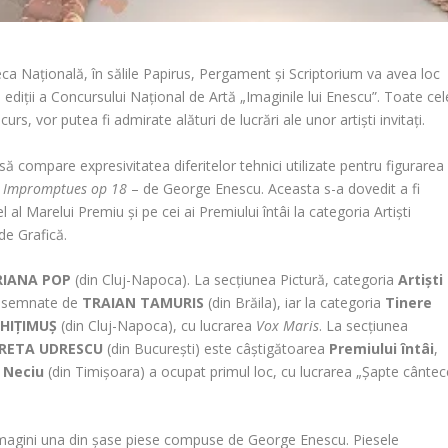
eca Națională, în sălile Papirus, Pergament și Scriptorium va avea loc
i ediții a Concursului Național de Artă „Imaginile lui Enescu”. Toate cel
urs, vor putea fi admirate alături de lucrări ale unor artiști invitați.
 să compare expresivitatea diferitelor tehnici utilizate pentru figurarea
s Impromptues op 18
– de George Enescu. Aceasta s-a dovedit a fi
l al Marelui Premiu și pe cei ai Premiului întâi la categoria Artiști
 de Grafică.
RIANA POP
(din Cluj-Napoca). La secțiunea Pictură, categoria
Artiști
ii semnate de
TRAIAN TAMURIS
(din Brăila), iar la categoria
Tinere
HIȚIMUȘ
(din Cluj-Napoca), cu lucrarea
Vox Maris
. La secțiunea
RETA UDRESCU
(din București) este câștigătoarea
Premiului întâi
,
 Neciu
(din Timișoara) a ocupat primul loc, cu lucrarea „Șapte cântec
în imagini una din șase piese compuse de George Enescu. Piesele