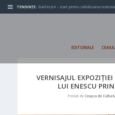
TENDINȚE:
BukFeszt4 – start pentru sărbătoarea teatrului
EDITORIALE
CEAIU
VERNISAJUL EXPOZIȚIEI
LUI ENESCU PRIN
Postat de
Ceașca de Cultură