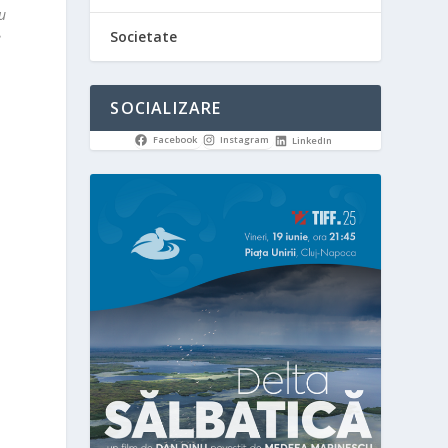
u
Societate
e
.
SOCIALIZARE
Facebook
Instagram
LinkedIn