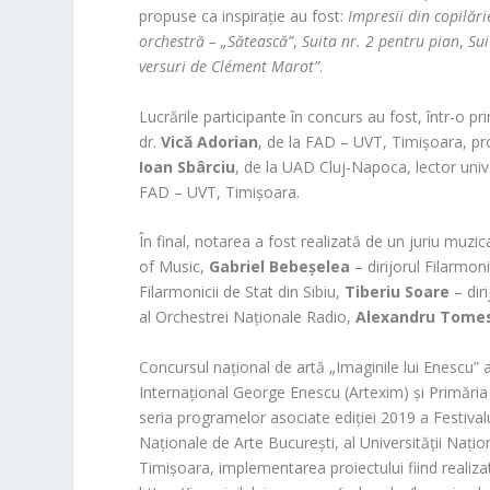
propuse ca inspirație au fost:
Impresii din copilări
orchestră – „Sătească”
,
Suita nr. 2 pentru pian
,
Sui
versuri de Clément Marot”
.
Lucrările participante în concurs au fost, într-o p
dr.
Vică Adorian
, de la FAD – UVT, Timișoara, pro
Ioan Sbârciu
, de la UAD Cluj-Napoca, lector univ
FAD – UVT, Timișoara.
În final, notarea a fost realizată de un juriu muzic
of Music,
Gabriel Bebeșelea
– dirijorul Filarmon
Filarmonicii de Stat din Sibiu,
Tiberiu Soare
– dir
al Orchestrei Naționale Radio,
Alexandru Tome
Concursul național de artă „Imaginile lui Enescu” a
Internațional George Enescu (Artexim) și Primăria 
seria programelor asociate ediției 2019 a Festivalului
Naționale de Arte București, al Universității Națio
Timișoara, implementarea proiectului fiind realizat