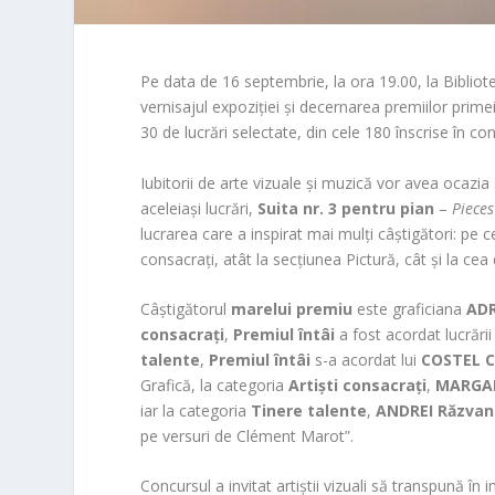
Pe data de 16 septembrie, la ora 19.00, la Bibliot
vernisajul expoziției și decernarea premiilor prime
30 de lucrări selectate, din cele 180 înscrise în conc
Iubitorii de arte vizuale și muzică vor avea ocazia
aceleiași lucrări,
Suita nr. 3 pentru pian
–
Piece
lucrarea care a inspirat mai mulți câștigători: pe ce
consacrați, atât la secțiunea Pictură, cât și la cea
Câștigătorul
marelui premiu
este graficiana
AD
consacrați
,
Premiul întâi
a fost acordat lucrăr
talente
,
Premiul întâi
s-a acordat lui
COSTEL C
Grafică, la categoria
Artiști consacrați
,
MARGA
iar la categoria
Tinere talente
,
ANDREI Răzvan
pe versuri de Clément Marot”.
Concursul a invitat artiștii vizuali să transpună 