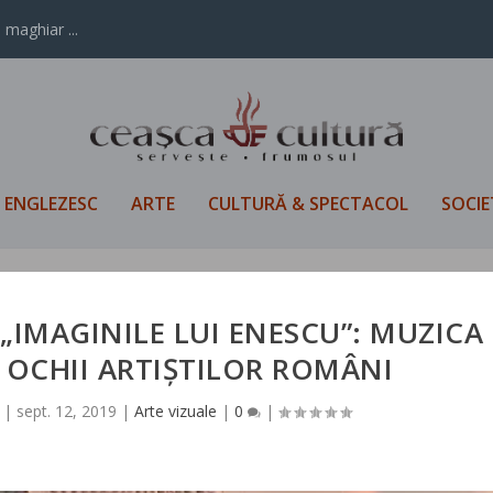
 maghiar ...
L ENGLEZESC
ARTE
CULTURĂ & SPECTACOL
SOCIE
 „IMAGINILE LUI ENESCU”: MUZICA
 OCHII ARTIȘTILOR ROMÂNI
|
sept. 12, 2019
|
Arte vizuale
|
0
|