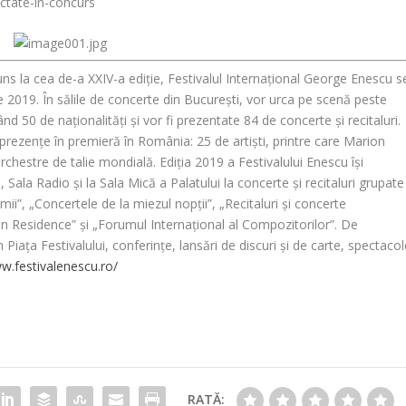
ectate-in-concurs
ns la cea de-a XXIV-a ediție, Festivalul Internațional George Enescu s
2019. În sălile de concerte din București, vor urca pe scenă peste
vând
50
de naționalități și vor fi prezentate
84
de concerte și recitaluri.
prezențe în premieră în România:
25
de artiști, printre care Marion
orchestre de talie mondială. Ediția 2019 a Festivalului Enescu își
 Sala Radio și la Sala Mică a Palatului la concerte și recitaluri grupate
umii”, „Concertele de la miezul nopții”, „Recitaluri și concerte
n Residence” și „Forumul Internațional al Compozitorilor”. De
iața Festivalului, conferințe, lansări de discuri și de carte, spectacol
w.festivalenescu.ro/
RATĂ: