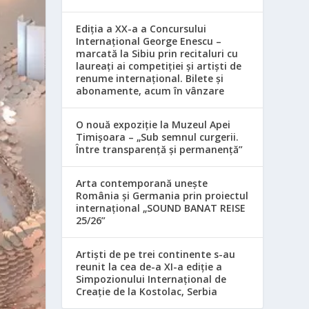
Ediția a XX-a a Concursului
Internațional George Enescu –
marcată la Sibiu prin recitaluri cu
laureați ai competiției și artiști de
renume internațional. Bilete și
abonamente, acum în vânzare
O nouă expoziție la Muzeul Apei
Timișoara – „Sub semnul curgerii.
Între transparență și permanență”
Arta contemporană unește
România și Germania prin proiectul
internațional „SOUND BANAT REISE
25/26”
Artiști de pe trei continente s-au
reunit la cea de-a XI-a ediție a
Simpozionului Internațional de
Creație de la Kostolac, Serbia