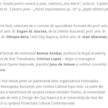
e
,
Sonata pentru vioară și pian
,
Uvertura „Vox Maris”
,
Suita nr. 3 pentr
ta nr. 3 pentru pian – „Pieces impromptues op. 18”
și
„Șapte cântece p
rimă fază, selectate de o comisie de specialitate formată din prof. univ
f. univ. dr.
Eugen Al. Gustea
, de la UNArte București, prof. univ. dr.
. dr.
Olimpia Bera
, UAD Cluj-Napoca, lector univ. dr.
Ioan Gherman
,
al format din violonistul
Remus Azoiței
, profesor la Royal Academy
icii de Stat Transilvania,
Cristian Lupeș
– dirijor și managerul
ijorul Operei Naționale, pianistul
Josu de Solaun
și solistul concertist
scu
.
 fost lansat printr-un parteneriat între organizatorul Festivalului
Municipiului București, prin Centrul Cultural Expo Arte, ca parte din
 și beneficiază de sprijinul Uniunii Artiștilor Plastici, al Universității
nale de Artă și Design din Cluj-Napoca și al Universității de Vest din
ă cu sprijinul Proiectului Cultural Contemporanii.