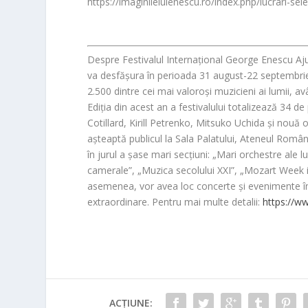
https://imaginileluienescu.ro/index.php/lucrari-sel
Despre Festivalul Internațional George Enescu
Aju
va desfășura în perioada 31 august-22 septembrie 
2.500
dintre cei mai valoroși muzicieni ai lumii, a
Ediția din acest an a festivalului totalizează
34
de 
Cotillard, Kirill Petrenko, Mitsuko Uchida și nouă 
așteaptă publicul la Sala Palatului, Ateneul Român,
în jurul a șase mari secțiuni: „Mari orchestre ale l
camerale”, „Muzica secolului XXI”, „Mozart Week i
asemenea, vor avea loc concerte și evenimente în P
extraordinare. Pentru mai multe detalii:
https://ww
ACȚIUNE: