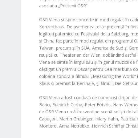
asociația „Prietenii OSR”.
OSR Viena susține concerte în mod regulat în cadr
Konzerthaus. De asemenea, este prezentă în fiecare
legături puternice cu Festivalul de la Salzburg, m
și China fac parte în mod regulat din programul O
Taiwan, precum și în SUA, America de Sud și Ger
reușită cu Theater an der Wien, dobândind astfel
Viena se simte în largul său și în genul muzicii de 
câștigat un premiu Oscar pentru Cea mai bună col
coloana sonoră a filmului „Measuring the World” în
Klaus și premiat la Berlinale, și filmul „Die Geträ
OSR Viena a fost condusă de numeroși dirijori de
Berio, Friedrich Cerha, Peter Eötvös, Hans Werne
de OSR Viena urcă frecvent pe scenă soliști de tal
Capuçon, Martin Grubinger, Hilary Hahn, Patricia
Montero, Anna Netrebko, Heinrich Schiff și Christi