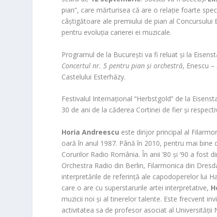
pian”, care mărturisea că are o relație foarte speci
câștigătoare ale premiului de pian al Concursului 
pentru evoluția carierei ei muzicale.
Programul de la București va fi reluat și la Eisen
Concertul nr. 5 pentru pian și orchestră
, Enescu –
Castelului Esterházy.
Festivalul Internațional “Herbstgold” de la Eisen
30 de ani de la căderea Cortinei de fier și respecti
Horia Andreescu
este dirijor principal al Filarm
oară în anul 1987. Până în 2010, pentru mai bine de 1
Corurilor Radio România. În anii ‘80 și ‘90 a fost
Orchestra Radio din Berlin, Filarmonica din Dresd
interpretările de referință ale capodoperelor lui H
care o are cu superstarurile artei interpretative,
H
muzicii noi și al tinerelor talente. Este frecvent inv
activitatea sa de profesor asociat al Universității