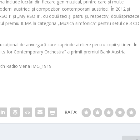
na include lucrări din fiecare gen muzical, printre care și multe
 moderni austrieci și compozitori contemporani austrieci. În 2012 și
SO I” și „My RSO II”, cu douăzeci și patru și, respectiv, douăsprezece
tul premiu ICMA la categoria „Muzică simfonică” pentru setul de 3 CD
ional de anvergură care cuprinde ateliere pentru copii și tineri. În
its for Contemporary Orchestra” a primit premiul Bank Austria
RATĂ: