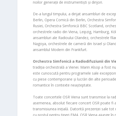
noilor generații de instrumentiști și dirijori.
De-a lungul timpului, a dirijat ansambluri de exc
Berlin, Opera Comică din Berlin, Orchestra Simfo
Rusiei, Orchestra Simfonică BBC Scotland, orchest
orchestrele radio din Viena, Leipzig, Hamburg, Köl
ansambluri ale Radioului Olandez, orchestrele fi
Nagoya, orchestrele de cameră din Israel și Ola
ansamblul Modern din Frankfurt.
Orchestra Simfonică a Radiodifuziunii din Vi
tradiția orchestrală a Vienei. Marin Alsop a fost 
este cunoscută pentru programele sale excepționa
cu piese contemporane și lucrări din alte perioade
romantice în contexte neașteptate.
Toate concertele OSR Viena sunt transmise la radio
asemenea, absolut fiecare concert OSR poate fi a
transmisiunea inițială. Datorită prezenței sale tot
cu postul pentru tineri FM4, OSR Viena ajunge în mo