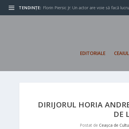
TENDINȚE:
Florin Piersic Jr: Un actor are voie să facă lucrur
EDITORIALE
CEAIU
DIRIJORUL HORIA ANDR
DE 
Postat de
Ceașca de Cultu