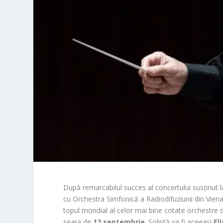
După remarcabilul succes al concertului susținut 
cu Orchestra Simfonică a Radiodifuziunii din Viena,
topul mondial al celor mai bine cotate orchestre d
seara de
12 septembrie
. Solistă va fi aceeași
El