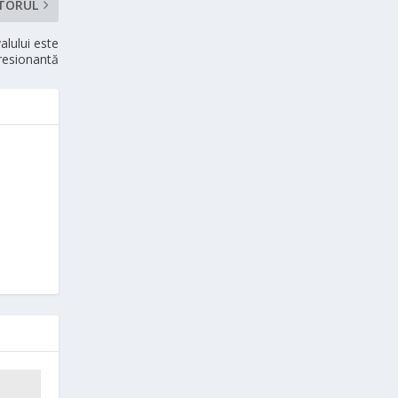
TORUL
alului este
resionantă