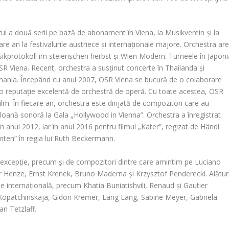
ul a două serii pe bază de abonament în Viena, la Musikverein și la
 an la festivalurile austriece și internaționale majore. Orchestra ar
usikprotokoll im steierischen herbst și Wien Modern. Turneele în Japoni
SR Viena. Recent, orchestra a susținut concerte în Thailanda și
mania. Începând cu anul 2007, OSR Viena se bucură de o colaborare
 o reputație excelentă de orchestră de operă. Cu toate acestea, OSR
film. În fiecare an, orchestra este dirijată de compozitori care au
oană sonoră la Gala „Hollywood in Vienna”. Orchestra a înregistrat
 anul 2012, iar în anul 2016 pentru filmul „Kater”, regizat de Händl
umten” în regia lui Ruth Beckermann.
 excepție, precum și de compozitori dintre care amintim pe Luciano
r Henze, Ernst Krenek, Bruno Maderna și Krzysztof Penderecki. Alătur
ie internațională, precum Khatia Buniatishvili, Renaud și Gautier
 Kopatchinskaja, Gidon Kremer, Lang Lang, Sabine Meyer, Gabriela
an Tetzlaff.