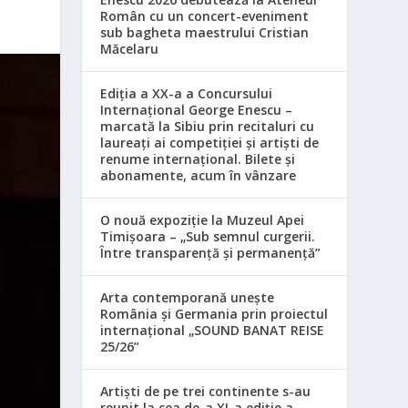
Român cu un concert-eveniment
sub bagheta maestrului Cristian
Măcelaru
Ediția a XX-a a Concursului
Internațional George Enescu –
marcată la Sibiu prin recitaluri cu
laureați ai competiției și artiști de
renume internațional. Bilete și
abonamente, acum în vânzare
O nouă expoziție la Muzeul Apei
Timișoara – „Sub semnul curgerii.
Între transparență și permanență”
Arta contemporană unește
România și Germania prin proiectul
internațional „SOUND BANAT REISE
25/26”
Artiști de pe trei continente s-au
reunit la cea de-a XI-a ediție a