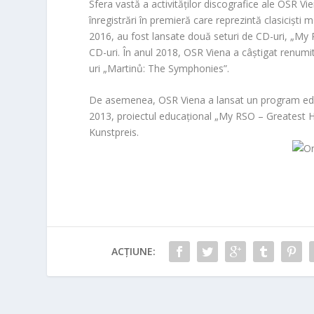
Sfera vastă a activităților discografice ale OSR Vie
înregistrări în premieră care reprezintă clasiciști
2016, au fost lansate două seturi de CD-uri, „My R
CD-uri. În anul 2018, OSR Viena a câștigat renumi
uri „Martinů: The Symphonies”.
De asemenea, OSR Viena a lansat un program educaț
2013, proiectul educațional „My RSO – Greatest H
Kunstpreis.
ACȚIUNE: