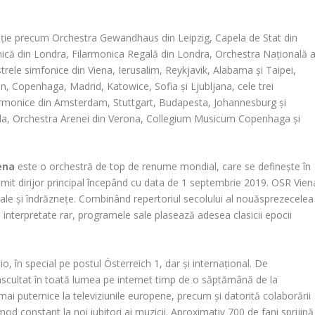
epție precum Orchestra Gewandhaus din Leipzig, Capela de Stat din
nică din Londra, Filarmonica Regală din Londra, Orchestra Națională 
rele simfonice din Viena, Ierusalim, Reykjavik, Alabama și Taipei,
n, Copenhaga, Madrid, Katowice, Sofia și Ljubljana, cele trei
larmonice din Amsterdam, Stuttgart, Budapesta, Johannesburg și
nda, Orchestra Arenei din Verona, Collegium Musicum Copenhaga și
ena
este o orchestră de top de renume mondial, care se definește în
numit dirijor principal începând cu data de 1 septembrie 2019. OSR Vien
le și îndrăznețe. Combinând repertoriul secolului al nouăsprezecelea
 interpretate rar, programele sale plasează adesea clasicii epocii
, în special pe postul Österreich 1, dar și internațional. De
scultat în toată lumea pe internet timp de o săptămână de la
 mai puternice la televiziunile europene, precum și datorită colaborării
d constant la noi iubitori ai muzicii. Aproximativ 700 de fani sprijină