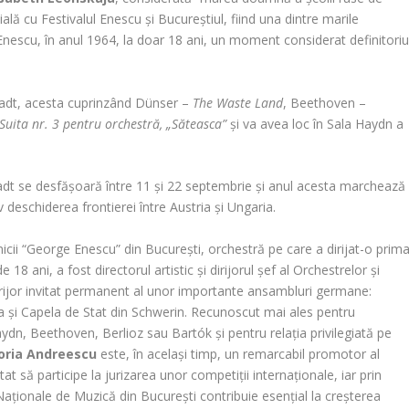
ală cu Festivalul Enescu și Bucureștiul, fiind una dintre marile
Enescu, în anul 1964, la doar 18 ani, un moment considerat definitori
stadt, acesta cuprinzând Dünser –
The Waste Land
, Beethoven –
Suita nr. 3 pentru orchestră, „Săteasca”
și va avea loc în Sala Haydn a
stadt se desfășoară între 11 și 22 septembrie și anul acesta marchează
v deschiderea frontierei între Austria și Ungaria.
onicii “George Enescu” din București, orchestră pe care a dirijat-o prim
8 ani, a fost directorul artistic și dirijorul șef al Orchestrelor și
 dirijor invitat permanent al unor importante ansambluri germane:
a și Capela de Stat din Schwerin. Recunoscut mai ales pentru
aydn, Beethoven, Berlioz sau Bartók și pentru relația privilegiată pe
oria Andreescu
este, în același timp, un remarcabil promotor al
itat să participe la jurizarea unor competiții internaționale, iar prin
 Naționale de Muzică din București contribuie esențial la creșterea