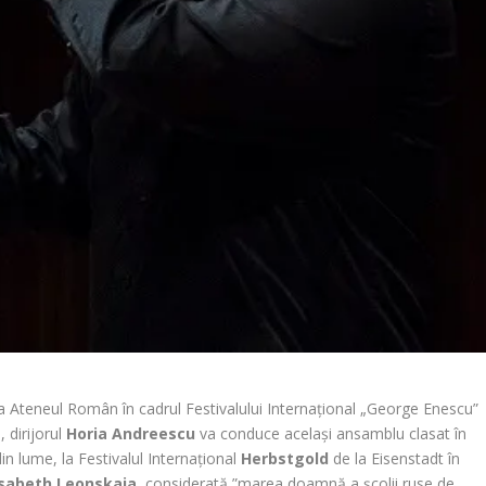
la Ateneul Român în cadrul Festivalului Internațional „George Enescu”
 dirijorul
Horia Andreescu
va conduce același ansamblu clasat în
in lume, la Festivalul Internațional
Herbstgold
de la Eisenstadt în
isabeth Leonskaja
, considerată ”marea doamnă a școlii ruse de