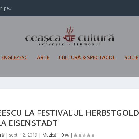
i pe...
L ENGLEZESC
ARTE
CULTURĂ & SPECTACOL
SOCIE
EESCU LA FESTIVALUL HERBSTGOL
LA EISENSTADT
ră
|
sept. 12, 2019
|
Muzică
|
0
|