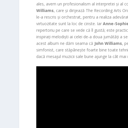
ales, avem un profesionalism al interpretei și al
Williams
, care și dirijează The Recording Arts Or
le-a rescris și orchestrat, pentru a realiza adevă
virtuozitate sunt la loc de cinste. Iar
Anne-Sophi
repertoriu pe care se vede că îl gustă; este practi
inspirați melodiști ai celei de-a doua jumătăți a se
acest album ne dăm seama că
John Williams
, p
simfonist, care stăpânește foarte bine toate tehnic
dacă mesajul muzicii sale bune ajunge la cât mai 