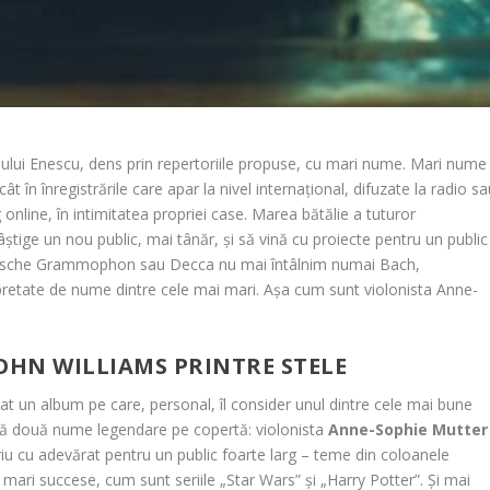
lului Enescu, dens prin repertoriile propuse, cu mari nume. Mari nume
t în înregistrările care apar la nivel internațional, difuzate la radio s
nline, în intimitatea propriei case. Marea bătălie a tuturor
știge un nou public, mai tânăr, și să vină cu proiecte pentru un public
eutsche Grammophon sau Decca nu mai întâlnim numai Bach,
terpretate de nume dintre cele mai mari. Așa cum sunt violonista Anne-
OHN WILLIAMS PRINTRE STELE
un album pe care, personal, îl consider unul dintre cele mai bune
tă două nume legendare pe copertă: violonista
Anne-Sophie Mutter
iu cu adevărat pentru un public foarte larg – teme din coloanele
mari succese, cum sunt seriile „Star Wars” și „Harry Potter”. Și mai