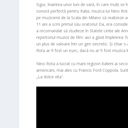
Sigur, înaintea unor luni de vară, în care mulți se 
sonoră perfectă pentru Italia, muzica lui
Nino Rot
pe muzicienii de la Scala din Milano să realizeze
11 ani a scris primul său oratoriu! Da, era consid
a recomandat să studieze în Statele Unite ale Amer
repertoriul muzicii de film: aici a găsit împlinirea
un plus de valoare într-un gen sincretic. Și chiar
Rota ar fi fost un eșec, dacă nu ar fi fost muzica l
Nino Rota
a lucrat cu marii regizori italieni ai seco
americani, mai ales cu Francis Ford Coppola. Sunt 
„La dolce vita”.