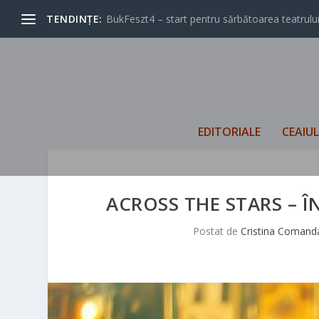
TENDINȚE:
BukFeszt4 – start pentru sărbătoarea teatrului
EDITORIALE
CEAIU
ACROSS THE STARS – Î
Postat de
Cristina Comand