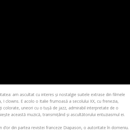
tatea: am ascultat cu interes și nostalgie suitele extrase din filmele
I clowns. E acolo o Italie frumoasă a secolului XX, cu frenezia,
 colorate, uneori cu o tușă de jazz, admirabil interpretate de o
răiește această muzică, transmițând și ascultătorului entuziasmul ei.
n d’or
din partea revistei franceze Diapason, o autoritate în domeniu.