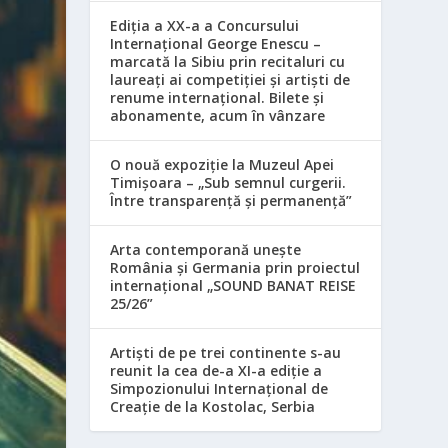
Ediția a XX-a a Concursului
Internațional George Enescu –
marcată la Sibiu prin recitaluri cu
laureați ai competiției și artiști de
renume internațional. Bilete și
abonamente, acum în vânzare
O nouă expoziție la Muzeul Apei
Timișoara – „Sub semnul curgerii.
Între transparență și permanență”
Arta contemporană unește
România și Germania prin proiectul
internațional „SOUND BANAT REISE
25/26”
Artiști de pe trei continente s-au
reunit la cea de-a XI-a ediție a
Simpozionului Internațional de
Creație de la Kostolac, Serbia