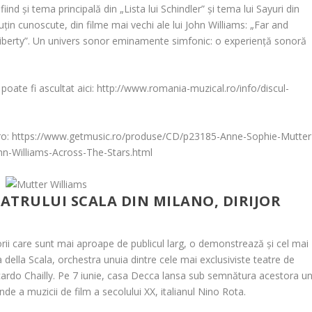
iind și tema principală din „Lista lui Schindler” și tema lui Sayuri din
țin cunoscute, din filme mai vechi ale lui
John Williams
: „Far and
a Liberty”. Un univers sonor eminamente simfonic: o experiență sonoră
poate fi ascultat aici: http://www.romania-muzical.ro/info/discul-
c.ro: https://www.getmusic.ro/produse/CD/p23185-Anne-Sophie-Mutter
hn-Williams-Across-The-Stars.html
ATRULUI SCALA DIN MILANO, DIRIJOR
orii care sunt mai aproape de publicul larg, o demonstrează și cel mai
ella Scala, orchestra unuia dintre cele mai exclusiviste teatre de
cardo Chailly. Pe 7 iunie, casa Decca lansa sub semnătura acestora u
de a muzicii de film a secolului XX, italianul
Nino Rota
.