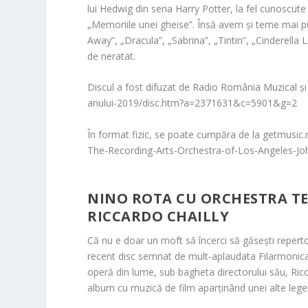
lui Hedwig din seria Harry Potter, la fel cunoscute f
„Memoriile unei gheise”. Însă avem și teme mai pu
Away”, „Dracula”, „Sabrina”, „Tintin”, „Cinderell
de neratat.
Discul a fost difuzat de Radio România Muzical și 
anului-2019/disc.htm?a=2371631&c=5901&g=2
În format fizic, se poate cumpăra de la getmusi
The-Recording-Arts-Orchestra-of-Los-Angeles-Jo
NINO ROTA CU ORCHESTRA TE
RICCARDO CHAILLY
Că nu e doar un moft să încerci să găsești repert
recent disc semnat de mult-aplaudata Filarmonica d
operă din lume, sub bagheta directorului său, Ric
album cu muzică de film aparținând unei alte legen