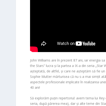
John Williams
are în prezent 87 ani, iar energia sa
the Stars” lucra și la partea a IX-a din seria „St
așteptată, de altfel, și care ne așteptăm să fie 
Sophie Mutter
mărturisea că nu s-a mai simțit at
aspectele profesionale implicate în realizarea unei
40 ani!
Să explorăm puțin repertoriul: avem tema lui Rey d
seria, după părerea mea), dar și alte teme din Sta