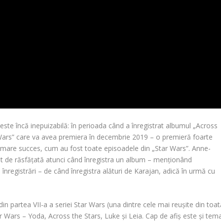
 este încă inepuizabilă: în perioada când a înregistrat albumul „Across
ar Wars” care va avea premiera în decembrie 2019 – o premieră foarte
un mare succes, cum au fost toate episoadele din „Star Wars”.
Anne-
ât de răsfățată atunci când înregistra un album – menționând
 înregistrări – de când înregistra alături de Karajan, adică în urmă cu
in partea VII-a a seriei Star Wars (una dintre cele mai reușite din toat
r Wars – Yoda, Across the Stars, Luke și Leia. Cap de afiș este și tem