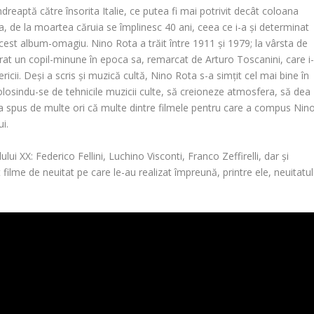
îndreaptă către însorita Italie, ce putea fi mai potrivit decât coloana
a
, de la moartea căruia se împlinesc 40 ani, ceea ce i-a și determinat
 acest album-omagiu.
Nino Rota
a trăit între 1911 și 1979; la vârsta de
erat un copil-minune în epoca sa, remarcat de Arturo Toscanini, care i
icii. Deși a scris și muzică cultă,
Nino Rota
s-a simțit cel mai bine în
: folosindu-se de tehnicile muzicii culte, să creioneze atmosfera, să dea
 s-a spus de multe ori că multe dintre filmele pentru care a compus Nin
ui.
lului XX: Federico Fellini, Luchino Visconti, Franco Zeffirelli, dar și
filme de neuitat pe care le-au realizat împreună, printre ele, neuitatul