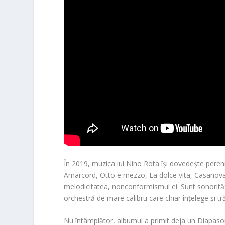
În 2019, muzica lui
Nino Rota
își dovedește pereni
Amarcord, Otto e mezzo, La dolce vita, Casanova, 
melodicitatea, nonconformismul ei. Sunt sonorități
orchestră de mare calibru care chiar înțelege și t
Nu întâmplător, albumul a primit deja un
Diapaso