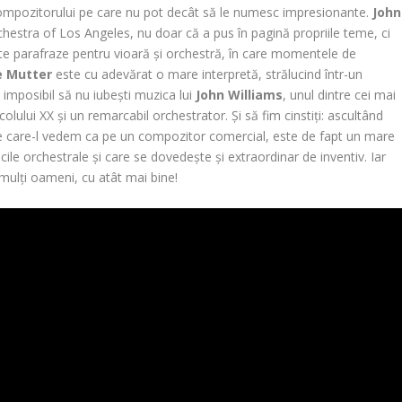
 compozitorului pe care nu pot decât să le numesc impresionante.
John
chestra of Los Angeles, nu doar că a pus în pagină propriile teme, ci
rate parafraze pentru vioară și orchestră, în care momentele de
e Mutter
este cu adevărat o mare interpretă, strălucind într-un
c imposibil să nu iubești muzica lui
John Williams
, unul dintre cei mai
colului XX și un remarcabil orchestrator. Și să fim cinstiți: ascultând
e care-l vedem ca pe un compozitor comercial, este de fapt un mare
ile orchestrale și care se dovedește și extraordinar de inventiv. Iar
mulți oameni, cu atât mai bine!