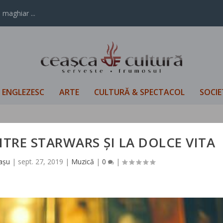
 maghiar ...
L ENGLEZESC
ARTE
CULTURĂ & SPECTACOL
SOCIE
NTRE STARWARS ȘI LA DOLCE VITA
aşu
|
sept. 27, 2019
|
Muzică
|
0
|