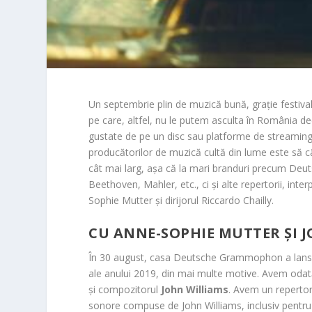
Un septembrie plin de muzică bună, grație festiva
pe care, altfel, nu le putem asculta în România decâ
gustate de pe un disc sau platforme de streaming o
producătorilor de muzică cultă din lume este să câ
cât mai larg, așa că la mari branduri precum D
Beethoven, Mahler, etc., ci și alte repertorii, in
Sophie Mutter și dirijorul Riccardo Chailly.
CU ANNE-SOPHIE MUTTER ȘI J
În 30 august, casa Deutsche Grammophon a lansat 
ale anului 2019, din mai multe motive. Avem oda
și compozitorul
John Williams
. Avem un repertor
sonore compuse de John Williams, inclusiv pentru 