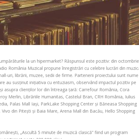
i cumpărăturile la un hipermarket? Răspunsul este pozitiv: din octombri
 Radio România Muzical propune înregistrări cu celebre lucrări din muzic
ll-uri, librării, muzee, sedii de firme. Partenerii proiectului sunt nume
are au susținut inițiativa cu entuziasm, observând impactul pozitiv pe
și asupra clienților lor din întreaga țară: Carrefour România, Cora
Merlin, Librăriile Humanitas, Castelul Bran, CRH România, Iulius
Media, Palas Mall Iași, ParkLake Shopping Center și Băneasa Shopping
 Vivo din Pitești și Baia Mare, Arena Mall din Bacău, Hello Shopping
e românești, „Ascultă 5 minute de muzică clasică” fiind un program