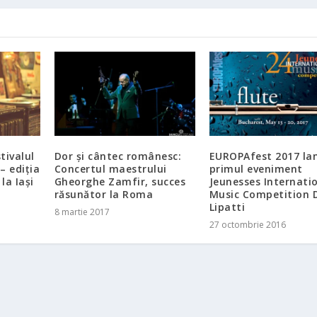
tivalul
Dor și cântec românesc:
EUROPAfest 2017 la
– ediția
Concertul maestrului
primul eveniment
la Iași
Gheorghe Zamfir, succes
Jeunesses Internati
răsunător la Roma
Music Competition 
Lipatti
8 martie 2017
27 octombrie 2016