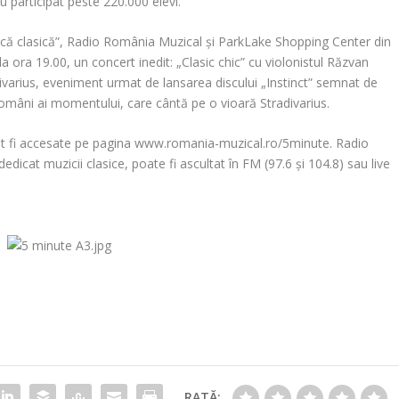
u participat peste 220.000 elevi.
zică clasică”, Radio România Muzical și ParkLake Shopping Center din
ora 19.00, un concert inedit: „Clasic chic” cu violonistul Răzvan
ivarius, eveniment urmat de lansarea discului „Instinct” semnat de
 români ai momentului, care cântă pe o vioară Stradivarius.
t fi accesate pe pagina www.romania-muzical.ro/5minute. Radio
icat muzicii clasice, poate fi ascultat în FM (97.6 și 104.8) sau live
RATĂ: