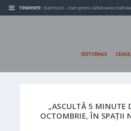
TENDINȚE:
BukFeszt4 – start pentru sărbătoarea teatrului
EDITORIALE
CEAIU
„ASCULTĂ 5 MINUTE D
OCTOMBRIE, ÎN SPAȚII