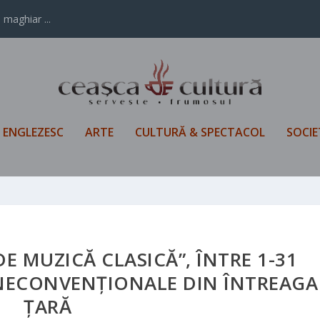
 maghiar ...
L ENGLEZESC
ARTE
CULTURĂ & SPECTACOL
SOCIE
E MUZICĂ CLASICĂ”, ÎNTRE 1-31
 NECONVENȚIONALE DIN ÎNTREAGA
ȚARĂ