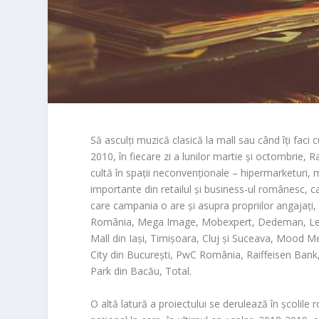
Să asculți muzică clasică la mall sau când îți fac
2010, în fiecare zi a lunilor martie și octombrie,
cultă în spații neconvenționale – hipermarketuri, ma
importante din retailul și business-ul românesc, c
care campania o are și asupra propriilor angajați, 
România, Mega Image, Mobexpert, Dedeman, Leroy 
Mall din Iași, Timișoara, Cluj și Suceava, Mood 
City din București, PwC România, Raiffeisen Bank,
Park din Bacău, Total.
O altă latură a proiectului se derulează în școlil