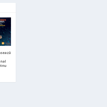
nsează
onal
Dinu
Echipa
Autori