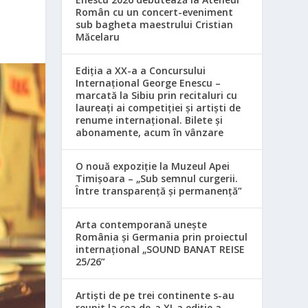
Român cu un concert-eveniment
sub bagheta maestrului Cristian
Măcelaru
Ediția a XX-a a Concursului
Internațional George Enescu –
marcată la Sibiu prin recitaluri cu
laureați ai competiției și artiști de
renume internațional. Bilete și
abonamente, acum în vânzare
O nouă expoziție la Muzeul Apei
Timișoara – „Sub semnul curgerii.
Între transparență și permanență”
Arta contemporană unește
România și Germania prin proiectul
internațional „SOUND BANAT REISE
25/26”
Artiști de pe trei continente s-au
reunit la cea de-a XI-a ediție a