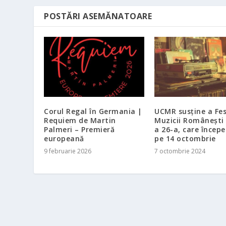
POSTĂRI ASEMĂNATOARE
Corul Regal în Germania |
UCMR susţine a Fes
Requiem de Martin
Muzicii Românești 
Palmeri – Premieră
a 26-a, care începe 
europeană
pe 14 octombrie
9 februarie 2026
7 octombrie 2024
Ceașca de cultură