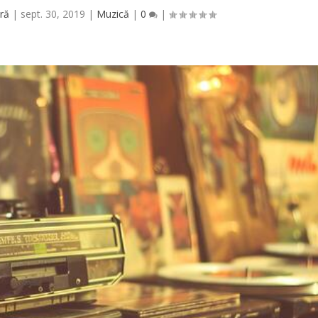
ră
|
sept. 30, 2019
|
Muzică
|
0
|