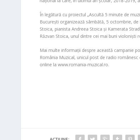
național la care, în ultimul an școlar, 2018-2019, a
În legătură cu proiectul „Ascultă 5 minute de mu
București organizează sâmbătă, 5 octombrie, de la 
Stoica, pianista Andreea Stoica și Kamerata Strad
Răzvan Stoica, unul dintre cei mai buni violoniști
Mai multe informații despre această campanie po
România Muzical, unicul post de radio românesc ded
online la www.romania-muzical.ro.
ACȚIUNE: