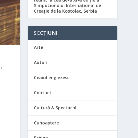
Simpozionului Internațional de
Creație de la Kostolac, Serbia
SECȚIUNI
Arte
e
Autori
a
Ceaiul englezesc
Contact
Cultură & Spectacol
Cunoaștere
Echipa