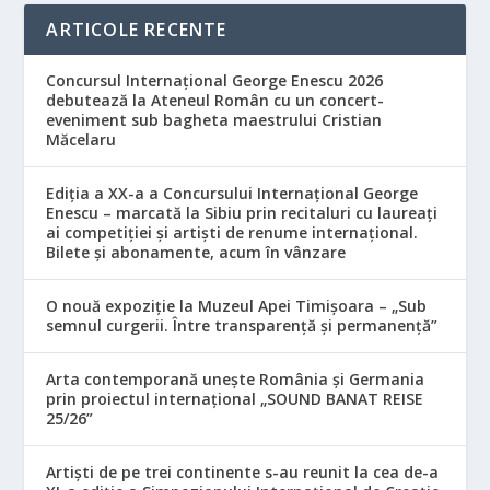
ARTICOLE RECENTE
Concursul Internațional George Enescu 2026
debutează la Ateneul Român cu un concert-
eveniment sub bagheta maestrului Cristian
Măcelaru
Ediția a XX-a a Concursului Internațional George
Enescu – marcată la Sibiu prin recitaluri cu laureați
ai competiției și artiști de renume internațional.
Bilete și abonamente, acum în vânzare
O nouă expoziție la Muzeul Apei Timișoara – „Sub
semnul curgerii. Între transparență și permanență”
Arta contemporană unește România și Germania
prin proiectul internațional „SOUND BANAT REISE
25/26”
Artiști de pe trei continente s-au reunit la cea de-a