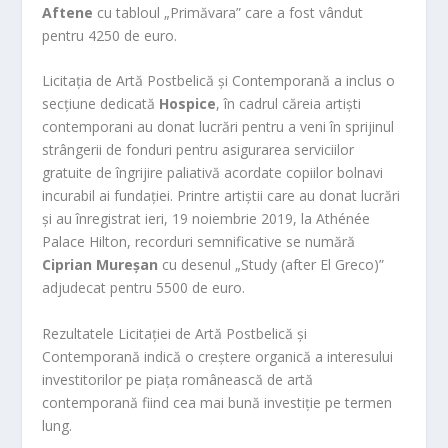
Aftene
cu tabloul „Primăvara” care a fost vândut
pentru 4250 de euro.
Licitația de Artă Postbelică și Contemporană a inclus o
secțiune dedicată
Hospice
, în cadrul căreia artiști
contemporani au donat lucrări pentru a veni în sprijinul
strângerii de fonduri pentru asigurarea serviciilor
gratuite de îngrijire paliativă acordate copiilor bolnavi
incurabil ai fundației. Printre artiștii care au donat lucrări
și au înregistrat ieri, 19 noiembrie 2019, la Athénée
Palace Hilton, recorduri semnificative se numără
Ciprian Mureșan
cu desenul „Study (after El Greco)”
adjudecat pentru 5500 de euro.
Rezultatele Licitației de Artă Postbelică și
Contemporană indică o creștere organică a interesului
investitorilor pe piața românească de artă
contemporană fiind cea mai bună investiție pe termen
lung.