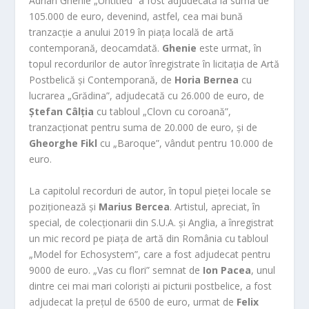
Adrian Ghenie „Untitled” a fost adjudecată la suma de
105.000 de euro, devenind, astfel, cea mai bună
tranzacție a anului 2019 în piața locală de artă
contemporană, deocamdată.
Ghenie
este urmat, în
topul recordurilor de autor înregistrate în licitația de Artă
Postbelică și Contemporană, de
Horia Bernea
cu
lucrarea „Grădina”, adjudecată cu 26.000 de euro, de
Ștefan Câlția
cu tabloul „Clovn cu coroană”,
tranzacționat pentru suma de 20.000 de euro, și de
Gheorghe Fikl
cu „Baroque”, vândut pentru 10.000 de
euro.
La capitolul recorduri de autor, în topul pieței locale se
poziționează și
Marius Bercea
. Artistul, apreciat, în
special, de colecționarii din S.U.A. și Anglia, a înregistrat
un mic record pe piața de artă din România cu tabloul
„Model for Echosystem”, care a fost adjudecat pentru
9000 de euro. „Vas cu flori” semnat de
Ion Pacea
, unul
dintre cei mai mari coloriști ai picturii postbelice, a fost
adjudecat la prețul de 6500 de euro, urmat de
Felix