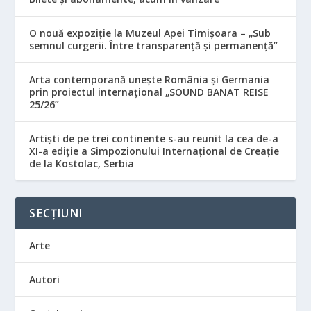
O nouă expoziție la Muzeul Apei Timișoara – „Sub
semnul curgerii. Între transparență și permanență”
Arta contemporană unește România și Germania
prin proiectul internațional „SOUND BANAT REISE
25/26”
Artiști de pe trei continente s-au reunit la cea de-a
XI-a ediție a Simpozionului Internațional de Creație
de la Kostolac, Serbia
SECȚIUNI
Arte
Autori