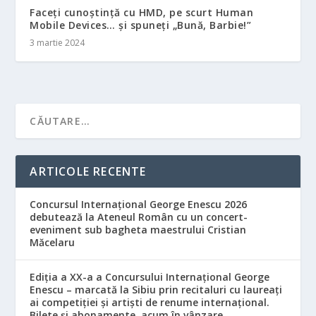
Faceți cunoștință cu HMD, pe scurt Human
Mobile Devices… și spuneți „Bună, Barbie!”
3 martie 2024
ARTICOLE RECENTE
Concursul Internațional George Enescu 2026
debutează la Ateneul Român cu un concert-
eveniment sub bagheta maestrului Cristian
Măcelaru
Ediția a XX-a a Concursului Internațional George
Enescu – marcată la Sibiu prin recitaluri cu laureați
ai competiției și artiști de renume internațional.
Bilete și abonamente, acum în vânzare