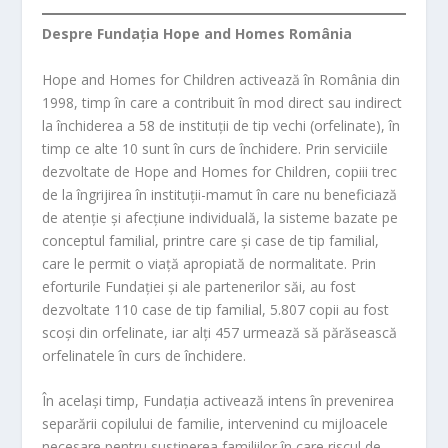
Despre Fundația Hope and Homes România
Hope and Homes for Children activează în România din
1998, timp în care a contribuit în mod direct sau indirect
la închiderea a 58 de instituții de tip vechi (orfelinate), în
timp ce alte 10 sunt în curs de închidere. Prin serviciile
dezvoltate de Hope and Homes for Children, copiii trec
de la îngrijirea în instituții-mamut în care nu beneficiază
de atenție și afecțiune individuală, la sisteme bazate pe
conceptul familial, printre care și case de tip familial,
care le permit o viață apropiată de normalitate. Prin
eforturile Fundației și ale partenerilor săi, au fost
dezvoltate 110 case de tip familial, 5.807 copii au fost
scoși din orfelinate, iar alți 457 urmează să părăsească
orfelinatele în curs de închidere.
În același timp, Fundația activează intens în prevenirea
separării copilului de familie, intervenind cu mijloacele
necesare pentru susținerea familiilor în care riscul de