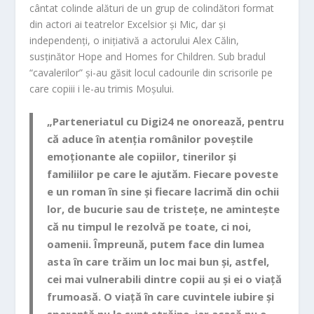
cântat colinde alături de un grup de colindători format
din actori ai teatrelor Excelsior și Mic, dar și
independenți, o inițiativă a actorului Alex Călin,
susținător Hope and Homes for Children. Sub bradul
“cavalerilor” și-au găsit locul cadourile din scrisorile pe
care copiii i le-au trimis Moșului.
„Parteneriatul cu Digi24 ne onorează, pentru
că aduce în atenția românilor poveștile
emoționante ale copiilor, tinerilor și
familiilor pe care le ajutăm. Fiecare poveste
e un roman în sine și fiecare lacrimă din ochii
lor, de bucurie sau de tristețe, ne amintește
că nu timpul le rezolvă pe toate, ci noi,
oamenii. Împreună, putem face din lumea
asta în care trăim un loc mai bun și, astfel,
cei mai vulnerabili dintre copii au și ei o viață
frumoasă. O viață în care cuvintele iubire și
speranță nu le sunt străine, iar acasă nu e