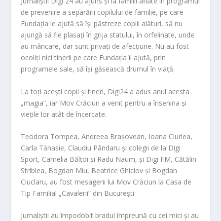
Jurnaliștii Digi 24 au ajuns și la familii aflate în programul
de prevenire a separării copilului de familie, pe care
Fundația le ajută să își păstreze copiii alături, să nu
ajungă să fie plasați în grija statului, în orfelinate, unde
au mâncare, dar sunt privați de afecțiune. Nu au fost
ocoliți nici tinerii pe care Fundația îi ajută, prin
programele sale, să își găsească drumul în viață.
La toți acești copii și tineri, Digi24 a adus anul acesta
„magia”, iar Mov Crăciun a venit pentru a însenina și
viețile lor atât de încercate.
Teodora Tompea, Andreea Brașovean, Ioana Ciurlea,
Carla Tănasie, Claudiu Pândaru și colegii de la Digi
Sport, Camelia Bălțoi și Radu Naum, și Digi FM, Cătălin
Striblea, Bogdan Miu, Beatrice Ghiciov și Bogdan
Ciuclaru, au fost mesagerii lui Mov Crăciun la Casa de
Tip Familial „Cavalerii” din București.
Jurnaliștii au împodobit bradul împreună cu cei mici și au