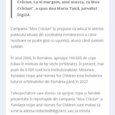
Crăciun. La ei mergem, anul acesta, cu Mov
Crăciun”, a spus Ana Maria Tuică, jurnalist
Digi24.
Campania “Mov Crăciun” își propune să aducă în atenția
publicului situații din societatea românească a căror
rezolvare se poate găsi cu ușurință, atunci când suntem
solidari.
În anul 2000, în România, aproape 100.000 de copii
trăiau în instituții de tip vechi (orfelinate). În prezent, mai
puțin de 6.000 sunt încă instituționalizați. Misiunea
fundației Hope and Homes for Children este închiderea
tuturor orfelinatelor din România până în 2027.
Telespectatorii care doresc să sprijine copiii și familiile
prezentate în reportajele din campania “Mov Crăciun” și
Fundația Hope and Homes for Children sunt invitați să
scrie la adresa redactie@digi24.ro sau să trimită