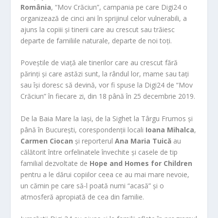
România
, “Mov Crăciun”, campania pe care Digi24 o
organizează de cinci ani în sprijinul celor vulnerabili, a
ajuns la copiii și tinerii care au crescut sau trăiesc
departe de familiile naturale, departe de noi toți.
Poveștile de viață ale tinerilor care au crescut fără
părinți și care astăzi sunt, la rândul lor, mame sau tați
sau își doresc să devină, vor fi spuse la Digi24 de “Mov
Crăciun” în fiecare zi, din 18 până în 25 decembrie 2019.
De la Baia Mare la Iași, de la Sighet la Târgu Frumos și
până în București, corespondenții locali
Ioana Mihalca
,
Carmen Ciocan
și reporterul
Ana Maria Tuică
au
călătorit între orfelinatele învechite și casele de tip
familial dezvoltate de
Hope and Homes for Children
pentru a le dărui copiilor ceea ce au mai mare nevoie,
un cămin pe care să-l poată numi “acasă” și o
atmosferă apropiată de cea din familie.