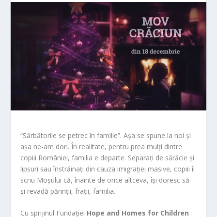
“Sărbătorile se petrec în familie”. Așa se spune la noi și
așa ne-am dori. În realitate, pentru prea mulți dintre
copiii României, familia e departe. Separați de sărăcie și
lipsuri sau înstrăinați din cauza imigrației masive, copiii îi
scriu Moșului că, înainte de orice altceva, își doresc să-
și revadă părinții, frații, familia.
Cu sprijinul Fundației
Hope and Homes for Children