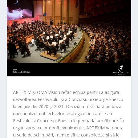
ARTEXIM și OMA Vision refac echipa pentru a asigura
dezvoltarea Festivalului și a Concursului George Enescu
la edițiile din 2020 și 2021. Decizia a fost luată pe baza
unei analize a obiectivelor strategice pe care le au
Festivalul și Concursul Enescu în perioada următoare. În
organizarea celor două evenimente, ARTEXIM va opera
o serie de schimbări, menite să le consolideze și să le