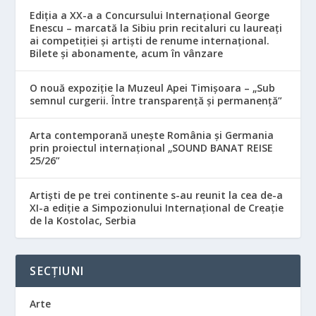
Ediția a XX-a a Concursului Internațional George
Enescu – marcată la Sibiu prin recitaluri cu laureați
ai competiției și artiști de renume internațional.
Bilete și abonamente, acum în vânzare
O nouă expoziție la Muzeul Apei Timișoara – „Sub
semnul curgerii. Între transparență și permanență”
Arta contemporană unește România și Germania
prin proiectul internațional „SOUND BANAT REISE
25/26”
Artiști de pe trei continente s-au reunit la cea de-a
XI-a ediție a Simpozionului Internațional de Creație
de la Kostolac, Serbia
SECȚIUNI
Arte