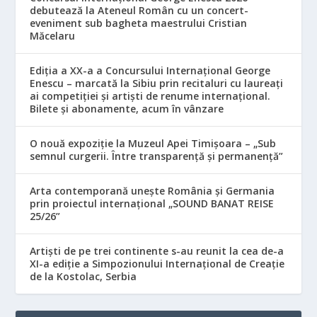
debutează la Ateneul Român cu un concert-
eveniment sub bagheta maestrului Cristian
Măcelaru
Ediția a XX-a a Concursului Internațional George
Enescu – marcată la Sibiu prin recitaluri cu laureați
ai competiției și artiști de renume internațional.
Bilete și abonamente, acum în vânzare
O nouă expoziție la Muzeul Apei Timișoara – „Sub
semnul curgerii. Între transparență și permanență”
Arta contemporană unește România și Germania
prin proiectul internațional „SOUND BANAT REISE
25/26”
Artiști de pe trei continente s-au reunit la cea de-a
XI-a ediție a Simpozionului Internațional de Creație
de la Kostolac, Serbia