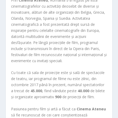
Prin
Cinema Ateneu
, România s-a regăsit pe lista
cinematografelor cu activități deosebit de diverse și
inovatoare, alături de alte organizații din Belgia, Grecia,
Olanda, Norvegia, Spania și Suedia. Activitatea
cinematografică a fost prezentată drept sursă de
inspirație pentru celelalte cinematografe din Europa,
datorită multitudinii de evenimente și acțiuni
desfășurate. Pe lângă proiecțiile de film, programul
include și transmisiuni în direct de la Opera din Paris,
festivaluri de film recunoscute național și internațional și
evenimente cu invitați speciali.
Cu toate că sala de proiecție este și sală de spectacole
de teatru, iar programul de filme nu este zilnic, din
octombrie 2017 până în prezent, numărul spectatorilor
a trecut de
45.000
, fiind vândute peste
40.000
de bilete
și organizate aproximativ
900
de proiecții de film.
Pasiunea pentru film și artă a făcut ca
Cinema Ateneu
să fie recunoscut de cei care conștientizează