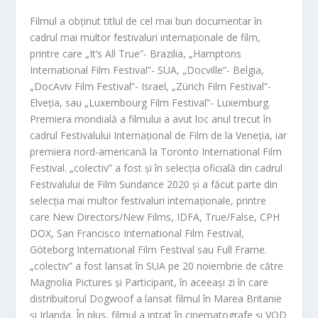
Filmul a obținut titlul de cel mai bun documentar în
cadrul mai multor festivaluri internaționale de film,
printre care „It’s All True”- Brazilia, „Hamptons
International Film Festival”- SUA, „Docville”- Belgia,
„DocAviv Film Festival”- Israel, „Zürich Film Festival”-
Elveția, sau „Luxembourg Film Festival”- Luxemburg.
Premiera mondială a filmului a avut loc anul trecut în
cadrul Festivalului Internațional de Film de la Veneția, iar
premiera nord-americană la Toronto International Film
Festival. „colectiv” a fost și în selecția oficială din cadrul
Festivalului de Film Sundance 2020 și a făcut parte din
selecția mai multor festivaluri internaționale, printre
care New Directors/New Films, IDFA, True/False, CPH
DOX, San Francisco International Film Festival,
Göteborg International Film Festival sau Full Frame.
„colectiv” a fost lansat în SUA pe 20 noiembrie de către
Magnolia Pictures și Participant, în aceeași zi în care
distribuitorul Dogwoof a lansat filmul în Marea Britanie
și Irlanda. În plus, filmul a intrat în cinematografe și VOD