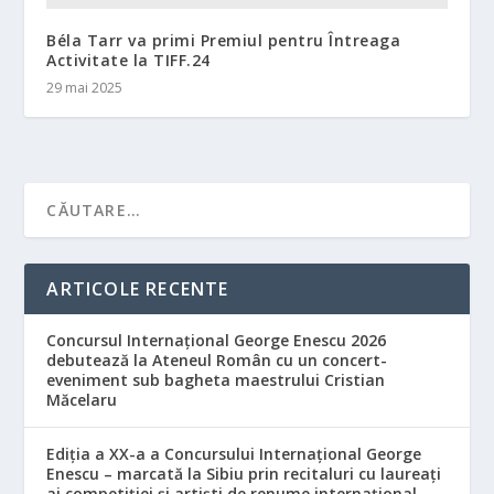
Béla Tarr va primi Premiul pentru Întreaga
Activitate la TIFF.24
29 mai 2025
ARTICOLE RECENTE
Concursul Internațional George Enescu 2026
debutează la Ateneul Român cu un concert-
eveniment sub bagheta maestrului Cristian
Măcelaru
Ediția a XX-a a Concursului Internațional George
Enescu – marcată la Sibiu prin recitaluri cu laureați
ai competiției și artiști de renume internațional.