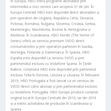
În Europa, HBO oferă programe abonaților prin
intermediul a cinci servicii care acoperă
21 de țări. În
Europa Centrală HBO este disponibil direct abonaților și
prin operatori din Ungaria, Republi
ca Cehă, Slovacia,
Polonia, România,
Bulgaria, Slovenia, Croația, Serbia,
Muntenegru, Macedonia, Bosnia & He
rțegovina și
Moldova. În Scandinavia, HBO Nordic (
The Home of
Series) oferă
un serviciu premium SVOD direct
consumatorilor și prin operatori-parte
neri în Suedia,
Norvegia, Finlanda și Danemarca
. În Spania, HBO
España este disponibil ca serviciu SVOD și prin
parteneriatul exclusiv cu Vodafone Spania. În Țările
Baltice, conținutul HBO este disponibil prin partenerul
exclusiv Telia în Esto
nia, Letonia și Lituania. În februarie
2019, HBO Portugalia a fost lansat ca un serviciu de
SVOD direct către abonați și prin part
eneriatul exclusiv
cu Vodafone Portugalia. HBO Europe produce conținut
original
local în Europa Centrală din 2010, iar din 2016
și-a extins activitatea de producție în Scandinavia și
Spania.