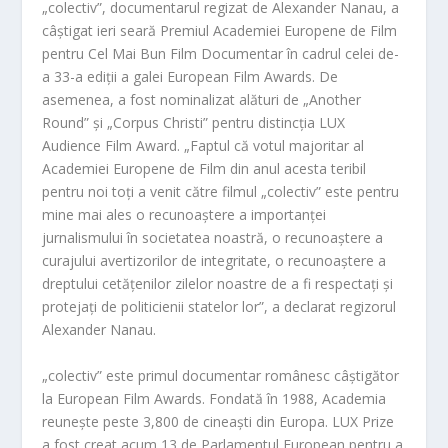
„colectiv”, documentarul regizat de Alexander Nanau, a
câștigat ieri seară Premiul Academiei Europene de Film
pentru Cel Mai Bun Film Documentar în cadrul celei de-
a 33-a ediții a galei European Film Awards. De
asemenea, a fost nominalizat alături de „Another
Round” și „Corpus Christi” pentru distincția LUX
Audience Film Award. „Faptul că votul majoritar al
Academiei Europene de Film din anul acesta teribil
pentru noi toți a venit către filmul „colectiv” este pentru
mine mai ales o recunoaștere a importanței
jurnalismului în societatea noastră, o recunoaștere a
curajului avertizorilor de integritate, o recunoaștere a
dreptului cetățenilor zilelor noastre de a fi respectați și
protejați de politicienii statelor lor”, a declarat regizorul
Alexander Nanau.
„colectiv” este primul documentar românesc câștigător
la European Film Awards. Fondată în 1988, Academia
reunește peste 3,800 de cineaști din Europa. LUX Prize
a fost creat acum 13 de Parlamentul European pentru a