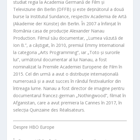
studiat regia la Academia Germană de Film și
Televiziune din Berlin (DFFB) și este deținătorul a două
burse la Institutul Sundance, respectiv Academia de Artă
(Akademie der Künste) din Berlin. În 2007 a înființat în
România casa de producție Alexander Nanau
Production. Filmul său documentar, „Lumea văzută de
Ion B.”, a câștigat, în 2010, premiul Emmy International
la categoria „Arts Programming”, iar „Toto și surorile
lui”, următorul documentar al lui Nanau, a fost
nominalizat la Premiile Academiei Europene de Film în
2015. Cel din urmă a avut o distribuție internațională
numeroasă și a avut succes în rândul festivalurilor din
întreaga lume. Nanau a fost director de imagine pentru
documentarul francez-german
„Nothingwood”, filmat în
Afganistan, care a avut premiera la Cannes în 2017, în
selecția Quinzaine des Réalisateurs.
Despre HBO Europe