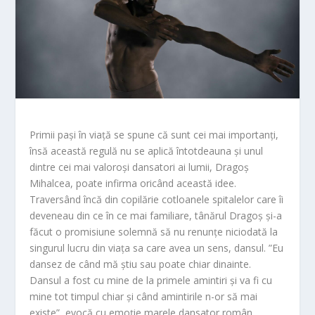
Primii pași în viață se spune că sunt cei mai importanți,
însă această regulă nu se aplică întotdeauna și unul
dintre cei mai valoroși dansatori ai lumii, Dragoș
Mihalcea, poate infirma oricând această idee.
Traversând încă din copilărie cotloanele spitalelor care îi
deveneau din ce în ce mai familiare, tânărul Dragoș și-a
făcut o promisiune solemnă să nu renunțe niciodată la
singurul lucru din viața sa care avea un sens, dans
ul. ”
Eu
dansez de când mă știu sau poate chiar dinainte.
Dansul a fost cu mine de la primele amintiri și va fi
cu
mine tot timpul chiar
și când amintirile n-or să mai
existe”, evocă cu emoție marele dansator român,