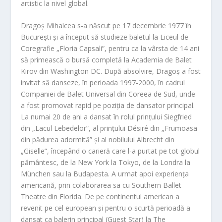
artistic la nivel global.
Dragoș Mihalcea s-a născut pe 17 decembrie 1977 în
București și a început să studieze baletul la Liceul de
Coregrafie „Floria Capsali”, pentru ca la vârsta de 14 ani
să primească o bursă completă la Academia de Balet
Kirov din Washington DC. După absolvire, Drago
ș a fost
invitat să danseze, în perioada 1997-2000, în cadrul
Companiei de Balet Universal din Coreea de Sud, unde
a fost promovat rapid pe poziția de dansator principal.
La numai 20 de ani a dansat în rolul prințului Siegfried
din „Lacul Lebedelor”, al prințului Désiré din „Frumoasa
din pădurea adormită” și al nobilului Albrecht din
„Giselle”, începând o carieră care l-a purtat pe tot globul
pământesc, de la New York la Tokyo, de la Londra la
München sau la Budapesta. A urmat apoi experiența
americană, prin colaborarea sa cu Southern Ballet
Theatre din Florida. De pe continentul american a
revenit pe cel european și pentru o scurtă perioadă a
dansat ca balerin principal (Guest Star) la The