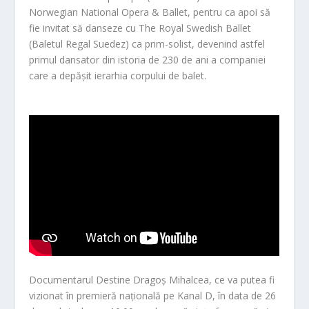
Norwegian National Opera & Ballet, pentru ca apoi să
fie invitat să danseze cu The Royal Swedish Ballet
(Baletul Regal Suedez) ca prim-solist, devenind astfel
primul dansator din istoria de 230 de ani a companiei
care a
depășit ierarhia corpului de balet.
Documentarul Destine Dragoș Mihalcea, ce va putea fi
vizionat în premieră națională pe Kanal D, în data de 26