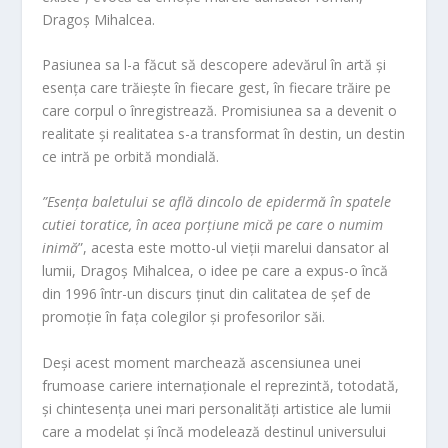
Dragoș Mihalcea.
Pasiunea sa l-a făcut să descopere adevărul în artă și
esența care trăiește în fiecare gest, în fiecare trăire pe
care corpul o înregistrează. Promisiunea sa a devenit o
realitate și rea
litatea s-a transformat în destin, un destin
ce int
ră pe orbită mondială.
”Esența baletului se află dincolo de epidermă în spatele
cutiei toratice, în acea porțiune mică pe care o numim
inimă
”, acesta este motto-ul vieții marelui dansator al
lumii, Dragoș Mihalcea, o idee pe care a expus-o încă
din 1996 într-un discurs ținut din calitatea de șef de
promoție în fața colegilor și profesorilor săi.
Deși acest moment marchează ascensiunea unei
frumoa
se cariere internaționale el reprezintă, totodată,
și chintesența unei mari personalități artistice ale lumii
care a modelat și încă model
ează destinul universului