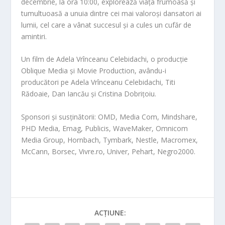
decembrie, la ora 10:00, explorează viața frumoasă și
tumultuoasă a unuia dintre cei mai valoroși dansatori ai
lumii, cel care a vânat succesul și a cules un cufăr de
amintiri.
Un film de Adela Vrînceanu Celebidachi, o producție
Oblique Media și Movie Production, avându-i
producători pe Adela Vrînceanu Celebidachi, Titi
Rădoaie, Dan Iancău și Cristina Dobrițoiu.
Sponsori și susținătorii: OMD, Media Com, Mindshare,
PHD Media, Emag, Publicis, WaveMaker, Omnicom
Media Group, Hornbach, Tymbark, Nestle, Macromex,
McCann, Borsec, Vivre.ro, Univer, Pehart, Negro2000.
ACȚIUNE: