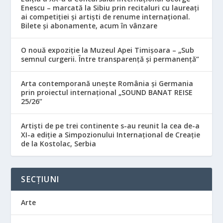
Enescu – marcată la Sibiu prin recitaluri cu laureați
ai competiției și artiști de renume internațional.
Bilete și abonamente, acum în vânzare
O nouă expoziție la Muzeul Apei Timișoara – „Sub
semnul curgerii. Între transparență și permanență”
Arta contemporană unește România și Germania
prin proiectul internațional „SOUND BANAT REISE
25/26”
Artiști de pe trei continente s-au reunit la cea de-a
XI-a ediție a Simpozionului Internațional de Creație
de la Kostolac, Serbia
SECȚIUNI
Arte