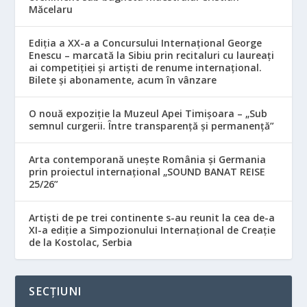
Măcelaru
Ediția a XX-a a Concursului Internațional George
Enescu – marcată la Sibiu prin recitaluri cu laureați
ai competiției și artiști de renume internațional.
Bilete și abonamente, acum în vânzare
O nouă expoziție la Muzeul Apei Timișoara – „Sub
semnul curgerii. Între transparență și permanență”
Arta contemporană unește România și Germania
prin proiectul internațional „SOUND BANAT REISE
25/26”
Artiști de pe trei continente s-au reunit la cea de-a
XI-a ediție a Simpozionului Internațional de Creație
de la Kostolac, Serbia
SECȚIUNI