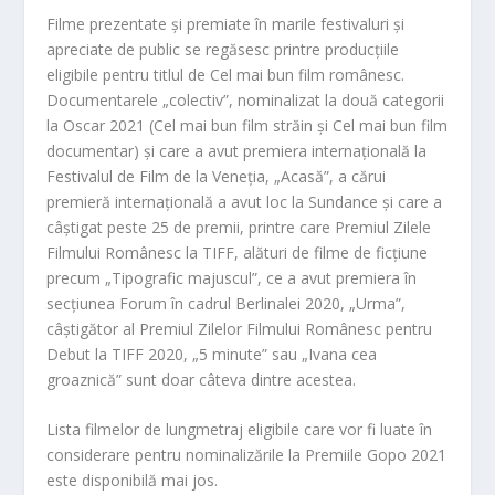
Fil
me prezentate și premiate în marile festivaluri și
apreciate de public se regăsesc printre producț
iile
eligibile pentru titlul de Cel mai bun film românesc.
Documentarele „colectiv”, nominalizat la două categorii
la Oscar 2021 (Cel mai bun film străin și Cel mai bun film
documentar) și care a avut premiera internațională la
Festivalul de Film de la Ven
eția, „Acasă”, a cărui
premieră internațională a avut loc la Sundance și care a
câștigat peste 25 de premii, printre care Premiul Zilele
Filmului Românesc la TIFF, alături de filme de ficțiune
precum „Tipografic majuscul”, ce a avut premiera în
secțiunea Forum în cadrul Berlinalei 20
20, „Urma”,
câștigător al Premiul Zilelor Filmului Românesc pentru
Debut la TIFF 2020, „5 minute” sau „Ivana
cea
groaznică” sunt doar câteva dintre acestea.
Lista filmelor de lungmetraj eligibile care vor fi luate în
considerare pentru nominalizările la Premiile Gopo 2021
este disponibilă mai jos.