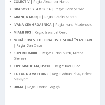
COLECTIV
| Regia: Alexander Nanau
DRAGOSTE 2. AMERICA
| Regia: Florin Șerban
GRANIȚA MORȚII
| Regia: Cătălin Apostol
IVANA CEA GROAZNICĂ
| Regia: Ivana Mladenovic
MIAMI BICI
| Regia: Jesús del Cerro
NOUĂ POVEȘTI DE DRAGOSTE ȘI URĂ ÎN IZOLARE
| Regia: Dan Chișu
SUPERHOMBRE
| Regia: Lucian Mircu, Mircea
Gherase
TIPOGRAFIC MAJUSCUL
| Regia: Radu Jude
TOTUL NU VA FI BINE
| Regia: Adrian Pîrvu, Helena
Maksyom
URMA
| Regia: Dorian Boguță