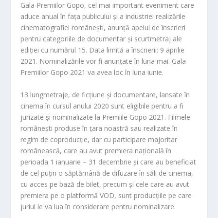
Gala Premiilor Gopo, cel mai important eveniment care
aduce anual în fața publicului și a industriei realizările
cinematografiei românești, anunță apelul de înscrieri
pentru categoriile de documentar și scurtmetraj ale
ediției cu numărul 15. Data limită a înscrierii: 9 aprilie
2021. Nominalizările vor fi anunțate în luna mai. Gala
Premiilor Gopo 2021 va av
ea loc în luna iunie.
13 lung
metraje,
de ficțiune și documentare, lansate în
cinema în cursul anului 2020 sunt eligibile pentru a fi
jurizate și nominalizate la Premiile Gopo 2021. Filmele
românești produse în țara noastră sau realizate în
regim de coproducție, dar cu participare majoritar
românească, care au avut premiera națională în
perioada 1 ianuarie – 31 decembrie și care au beneficiat
de cel puțin o săptămână de difuzare în săli de cinema,
cu acces pe bază de bilet, precum și cele care au avut
premiera pe o platformă VOD, sunt producțiile pe care
juriul le va lua în considerare pentru nominalizare.