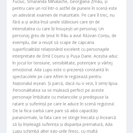
Fuciuc, Smaranda Mihalache, Georgiana Zmău, și
pentru care un rol într-o astfel de punere în scenă este
un adevărat examen de maturitate. Pe care îl trec, nu
fără a-și arăta însă unele slăbiciuni care țin de
intensitatea cu care îți însușești un personaj. Un
personaj greu de ținut în frâu a avut Răzvan Conțu, de
exemplu, dar a reușit să scape de capcana
superficialității relaționând excelent cu personajele
interpretate de Emil Coșeru și Pușa Darie. Aceștia aduc
în jocul lor tensiune, sensibilitate, potențare și vârtej
emoțional. Ada Lupu este o prezență constantă în
spectacolele pe care Afrim le regizează pentru
Naționalul ieșean. Și parcă, dacă nu o vezi, îi simți lipsa.
Personalitatea sa se mulează perfect pe aceste
personaje îmbătate cu melancolie și predispuse la
ratare și suferință pe care le aduce în scenă regizorul.
De la fiica oarbă care pare să aibă capacități
paranormale, la fata care se stinge înecată și încearcă
să își înțeleagă suferința și dispariția prematură, Ada
Lupu schimbă alter ego-urile firesc, cu multă