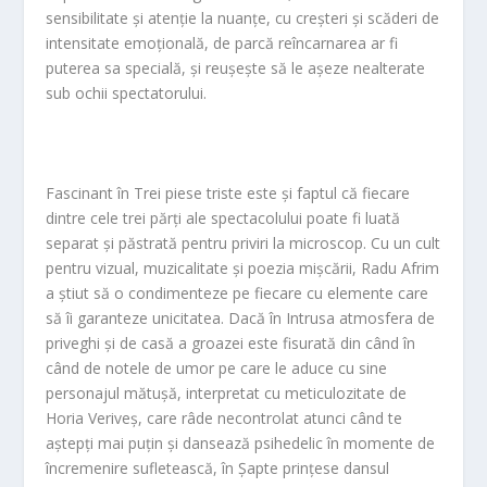
sensibilitate și atenție la nuanțe, cu creșteri și scăderi de
intensitate emoțională, de parcă reîncarnarea ar fi
puterea sa specială, și reușește să le așeze nealterate
sub ochii spectatorului.
Fascinant în
Trei piese triste
este și faptul că fiecare
dintre cele trei părți ale spectacolului poate fi luată
separat și păstrată pentru priviri la microscop. Cu un cult
pentru vizual, muzicalitate și poezia mișcării,
Radu Afrim
a știut să o condimenteze pe fiecare cu elemente care
să îi garanteze unicitatea. Dacă în
Intrusa
atmosfera de
priveghi și de casă a groazei este fisurată din când în
când de notele de umor pe care le aduce cu sine
personajul mătușă, interpretat cu meticulozitate de
Horia Veriveș
, care râde necontrolat atunci când te
aștepți mai puțin și dansează psihedelic în momente de
încremenire sufletească, în
Șapte prințese
dansul