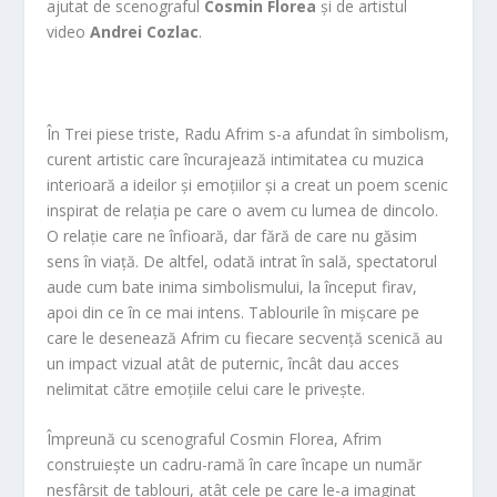
ajutat de scenograful
Cosmin Florea
și de artistul
video
Andrei Coz
la
c
.
În
Trei piese triste
,
Radu Afrim
s-a afundat în simbolism,
curent artistic care încurajează intimitatea cu muzica
interioară a ideilor și emoțiilor și a creat un poem scenic
inspirat de relația pe care o avem cu lumea de dincolo.
O relație care ne înfioară, dar fără de care nu găsim
sens în viață. De altfel, odată intrat în sală, spectatorul
aude cum bate inima simbolismului, la început firav,
apoi din ce în ce mai intens. Tablourile în mișcare pe
care le desenează Afrim cu fiecare secvență scenică au
un impact vizual atât de puternic, încât dau acces
nelimitat către emoțiile celui care le privește.
Împreună cu scenograful
Cosmin Florea
,
Afrim
construiește un cadru-ramă în care încape un număr
nesfârșit de tablouri, atât cele pe care le-a imaginat