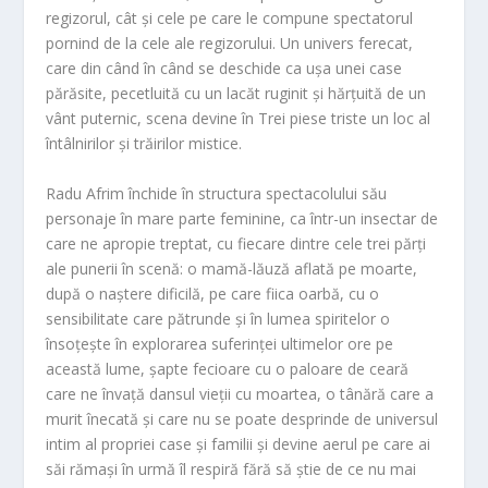
regizorul, cât și cele pe care le compune spectatorul
pornind de la cele ale regizorului. Un univers ferecat,
care din când în când se deschide ca ușa unei case
părăsite, pecetluită cu un lacăt ruginit și hărțuită de un
vânt puternic, scena devine în
Trei piese triste
un loc al
întâlnirilor și trăirilor mistice.
Radu Afrim
închide în structura spectacolului său
personaje în mare parte feminine, ca într-un insectar de
care ne apropie treptat, cu fiecare dintre cele trei părți
ale punerii în scenă: o mamă-lăuză aflată pe moarte,
după o naștere dificilă, pe care fiica oarbă, cu o
sensibilitate care pătrunde și în lumea spiritelor o
însoțește în explorarea suferinței ultimelor ore pe
această lume, șapte fecioare cu o paloare de ceară
care ne învață dansul vieții cu moartea, o tânără care a
murit înecată și care nu se poate desprinde de universul
intim al propriei case și familii și devine aerul pe care ai
săi rămași în urmă îl respiră fără să știe de ce nu mai