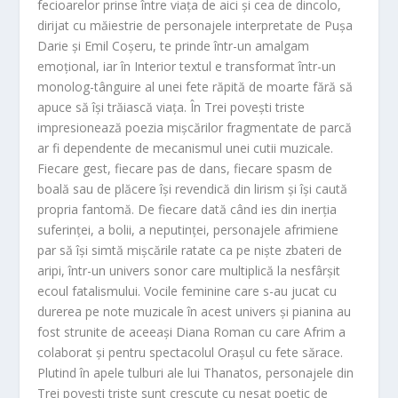
fecioarelor prinse între viața de aici și cea de dincolo,
dirijat cu măiestrie de personajele interpretate de
Pușa
Darie
și
Emil Coșeru
, te prinde într-un amalgam
emoțional, iar în
Interior
textul e transformat într-un
monolog-tânguire al unei fete răpită de moarte fără să
apuce să își trăiască viața. În
Trei povești triste
impresionează poezia mișcărilor fragmentate de parcă
ar fi dependente de mecanismul unei cutii muzicale.
Fiecare gest, fiecare pas de dans, fiecare spasm de
boală sau de plăcere își revendică din lirism și își caută
propria fantomă. De fiecare dată când ies din inerția
suferinței, a bolii, a neputinței, personajele afrimiene
par să își simtă mișcările ratate ca pe niște zbateri de
aripi, într-un univers sonor care multiplică la nesfârșit
ecoul fatalismului. Vocile feminine care s-au jucat cu
durerea pe note muzicale în acest univers și pianina au
fost strunite de aceeași Diana Roman cu care Afrim a
colaborat și pentru spectacolul Orașul cu fete sărace.
Plutind în apele tulburi ale lui Thanatos, personajele din
Trei povești triste
sunt crescute cu nesaț poetic de