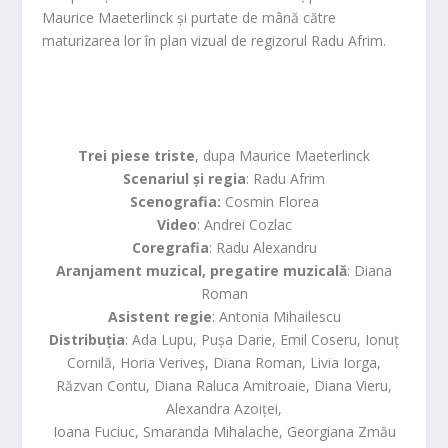
Maurice Maeterlinck
și purtate de mână către
maturizarea lor în plan vizual de regizorul
Radu Afrim
.
Trei piese triste
, dupa Maurice Maeterlinck
Scenariul și regia
: Radu Afrim
Scenografia:
Cosmin Florea
Video
: Andrei Cozlac
Coregrafia
: Radu Alexandru
Aranjament muzical, pregatire muzicală
: Diana
Roman
Asistent regie
: Antonia Mihailescu
Distribuția
: Ada Lupu, Pușa Darie, Emil Coseru, Ionuț
Cornilă, Horia Veriveș, Diana Roman, Livia Iorga,
Răzvan Contu, Diana Raluca Amitroaie, Diana Vieru,
Alexandra Azoiței,
Ioana Fuciuc, Smaranda Mihalache, Georgiana Zmău