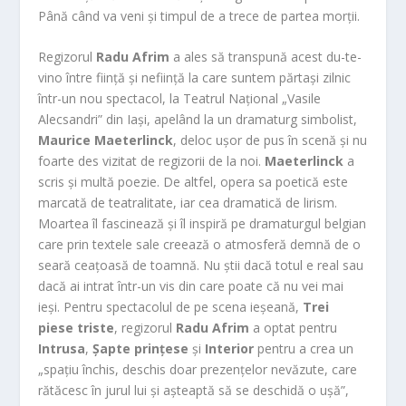
Până când va veni și timpul de a trece de partea morții.
Regizorul
Radu Afrim
a ales să transpună acest du-te-
vino între ființă și neființă la care suntem părtași zilnic
într-un nou spectacol, la Teatrul Național „Vasile
Alecsandri” din Iași, apelând la un dramaturg simbolist,
Maurice Maeterlinck
, deloc ușor de pus în scenă și nu
foarte des vizitat de regizorii de la noi.
Maeterlinck
a
scris și multă poezie. De altfel, opera sa poetică este
marcată de teatralitate, iar cea dramatică de lirism.
Moartea îl fascinează și
îl inspiră pe dramaturgul belgian
care prin textele sale creează o atmosferă demnă de o
seară c
eațoasă de toamnă. Nu știi dacă totul e real sau
dacă ai intrat într-un vis din care poate că nu vei mai
ieși. Pentru spectacolul de pe scena ieșeană,
Trei
piese triste
, regizorul
Radu Afrim
a optat pentru
Intrusa
,
Șapte prințese
și
Interior
pentru a crea un
„spațiu închis, deschis doar prezențelor nevăzute, care
rătăcesc în jurul lui și așteaptă să se deschidă o ușă”,