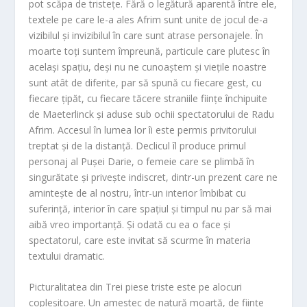
pot scăpa de tristețe. Fără o legătură aparentă între ele,
textele pe care le-a ales Afrim sunt unite de jocul de-a
vizibilul și invizibilul în care sunt atrase personajele. În
moarte toți suntem împreună, particule care plutesc în
același spațiu, deși nu ne cunoaștem și viețile noastre
sunt atât de diferite, par să spună cu fiecare gest, cu
fiecare țipăt, cu fiecare tăcere straniile ființe închipuite
de
Maeterlinck
și aduse sub ochii spectatorului de
Radu
Afrim
. Accesul în lumea lor îi este permis privitorului
treptat și de la distanță. Declicul îl produce primul
personaj al
Pușei Darie
, o femeie care se plimbă în
singurătate și privește indiscret, dintr-un prezent care ne
amintește de al nostru, într-un interior îmbibat cu
suferință, interior în care spațiul și timpul nu par să mai
aibă vreo importanță. Și odată cu ea o face și
spectatorul, care este invitat să scurme în materia
textului dramatic.
Picturalitatea din
Trei piese triste
este pe alocuri
copleșitoare. Un amestec de natură moartă, de ființe