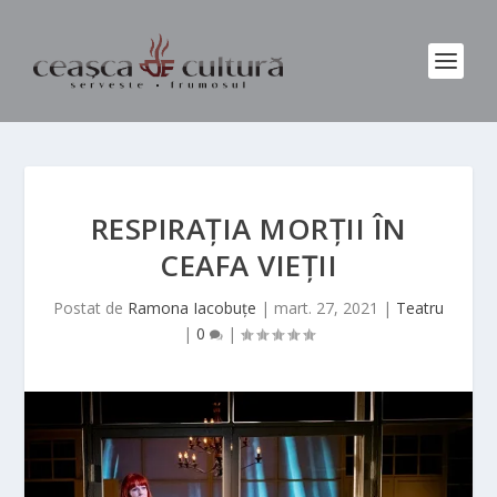
RESPIRAŢIA MORŢII ÎN
CEAFA VIEŢII
Postat de
Ramona Iacobuțe
|
mart. 27, 2021
|
Teatru
|
0
|