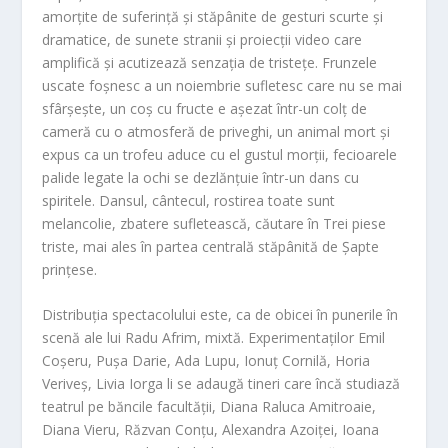
amorțite de suferință și stăpânite de gesturi scurte și
dramatice, de sunete stranii și proiecții video care
amplifică și acutizează senzația de tristețe. Frunzele
uscate foșnesc a un noiembrie sufletesc care nu se mai
sfârșește, un coș cu fructe e așezat într-un colț de
cameră cu o atmosferă de priveghi, un animal mort și
expus ca un trofeu aduce cu el gustul morții, fecioarele
palide legate la ochi se dezlănțuie într-un dans cu
spiritele. Dansul, cântecul, rostirea toate sunt
melancolie, zbatere sufletească, căutare în
Trei piese
triste
, mai ales în partea centrală stăpânită de
Șapte
prințese
.
Distribuția spectacolului este, ca de obicei în punerile în
scenă ale lui
Radu Afrim
, mixtă. Experimentaților Emil
Coșeru, Pușa Darie, Ada Lupu, Ionuț Cornilă, Horia
Veriveș, Livia Iorga li se adaugă tineri care încă studiază
teatrul pe băncile facultății, Diana Raluca Amitroaie,
Diana Vieru, Răzvan Conțu, Alexandra Azoiței, Ioana