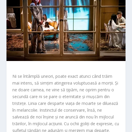
Ni se întâmplă uneori, poate exact atunci când trăim
mai intens, să simțim atingerea voluptuoasă a morții. Și
ne doare carnea, ne vine să țipăm, ne oprim pentru o
secundă care ni se pare o eternitate și mușcăm din
tristețe. Linia care desparte viața de moarte se diluează
în melancolie. Instinctul de conservare, însă, ne
salvează de noi înșine și ne aruncă din nou în mijlocul
trăirilor, în mijlocul acțiunii. Cu ochii goliți de expresie, cu
sufletul țăndări ne adunăm și mergem mai departe.