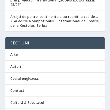
prin proiectul internațional „SOUND BANAT REISE
25/26”
Artiști de pe trei continente s-au reunit la cea de-a
XI-a ediție a Simpozionului Internațional de Creație
de la Kostolac, Serbia
SECȚIUNI
Arte
Autori
Ceaiul englezesc
Contact
Cultură & Spectacol