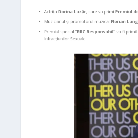
Actrița
Dorina Lazăr
, care va primi
Premiul d
Muzicianul și promotorul muzical
Florian Lun
Premiul special
“RRC Responsabil”
va fi primi
Infracțiunilor Sexuale.