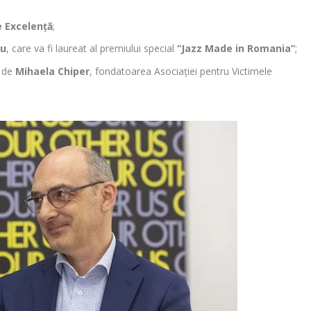
e Excelență
;
gu
, care va fi laureat al premiului special
“Jazz Made in Romania”
;
t de
Mihaela Chiper
, fondatoarea Asociației pentru Victimele