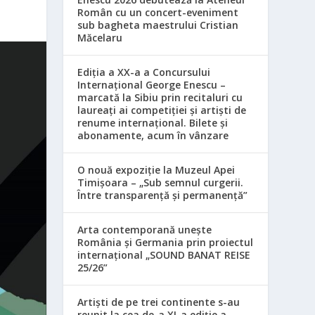
Român cu un concert-eveniment
sub bagheta maestrului Cristian
Măcelaru
Ediția a XX-a a Concursului
Internațional George Enescu –
marcată la Sibiu prin recitaluri cu
laureați ai competiției și artiști de
renume internațional. Bilete și
abonamente, acum în vânzare
O nouă expoziție la Muzeul Apei
Timișoara – „Sub semnul curgerii.
Între transparență și permanență”
Arta contemporană unește
România și Germania prin proiectul
internațional „SOUND BANAT REISE
25/26”
Artiști de pe trei continente s-au
reunit la cea de-a XI-a ediție a