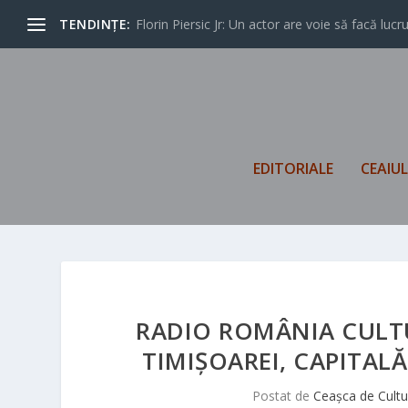
TENDINȚE:
Florin Piersic Jr: Un actor are voie să facă lucrur
EDITORIALE
CEAIU
RADIO ROMÂNIA CULTU
TIMIȘOAREI, CAPITAL
Postat de
Ceașca de Cultu