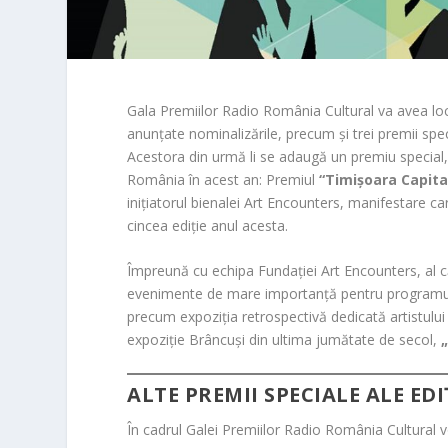
Gala Premiilor Radio România Cultural va avea loc 
anunțate nominalizările, precum și trei premii spe
Acestora din urmă li se adaugă un premiu special,
România în acest an: Premiul
“Timișoara Capita
inițiatorul bienalei Art Encounters, manifestare ca
cincea ediție anul acesta.
Împreună cu echipa Fundației Art Encounters, al c
evenimente de mare importanță pentru programul C
precum expoziția retrospectivă dedicată artistului
expoziție Brâncuși din ultima jumătate de secol,
ALTE PREMII SPECIALE ALE EDI
În cadrul Galei Premiilor Radio România Cultural vo