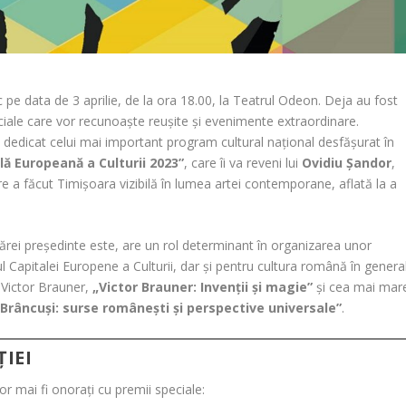
pe data de 3 aprilie, de la ora 18.00, la Teatrul Odeon. Deja au fost
ciale care vor recunoaște reușite și evenimente extraordinare.
 dedicat celui mai important program cultural național desfășurat în
lă Europeană a Culturii 2023”
, care îi va reveni lui
Ovidiu Șandor
,
re a făcut Timișoara vizibilă în lumea artei contemporane, aflată la a
ărei președinte este, are un rol determinant în organizarea unor
apitalei Europene a Culturii, dar și pentru cultura română în general
 Victor Brauner,
„Victor Brauner: Invenții și magie”
și cea mai mar
„Brâncuși: surse românești și perspective universale”
.
ȚIEI
r mai fi onorați cu premii speciale: