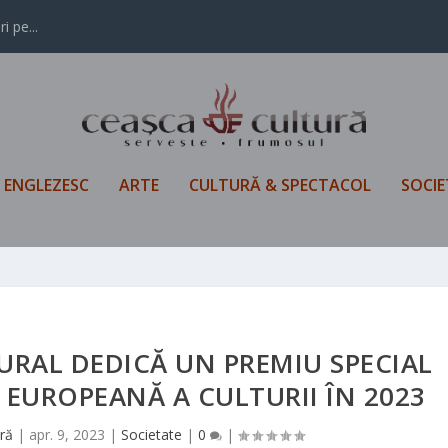
i pe...
L ENGLEZESC
ARTE
CULTURĂ & SPECTACOL
SOCIE
RAL DEDICĂ UN PREMIU SPECIAL
Ă EUROPEANĂ A CULTURII ÎN 2023
ră
|
apr. 9, 2023
|
Societate
|
0
|