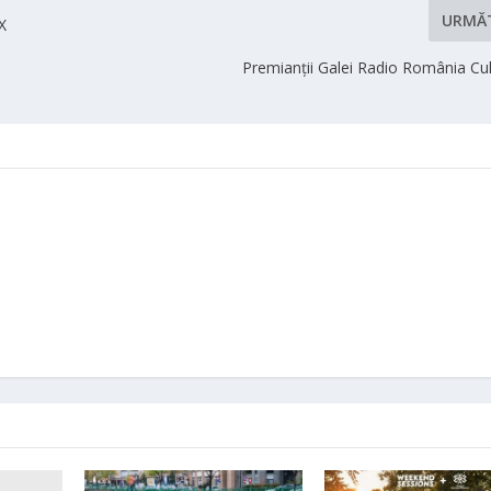
URMĂ
X
Premianții Galei Radio România Cul