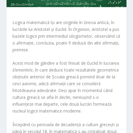
Logica matematică își are originile în Grecia antică, în
lucrările lui Aristotel și Euclid. În
Organon
, Aristotel a pus
bazele logicii prin intermediul silogismelor, observând că
o afirmație, concluzia, poate fi dedusă din alte afirmații,
premise.
Acest mod de gândire a fost finisat de Euclid în lucrarea
Elementele
, în care deduce toate rezultatele geometrice
obținute anterior de Școala greacă pornind doar de la
cinci axiome, adică afirmații care se consideră
întotdeauna adevărate. Deși apar în momentul când
cultura greacă se afla în declin, nereușind s-o
influențeze mai departe, cele două lucrări formează
nucleul logicii matematice moderne.
Începând cu perioada de decadență a culturii grecești și
până în secolul 18, în matematică s-au cristalizat două