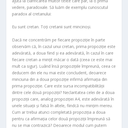
ajută la clarificarea multor texte care par, la o primă
vedere, paradoxale. Să luăm de exemplu cunoscutul
paradox al cretanului:
Eu sunt cretan. Toți cretanii sunt mincinoși.
Dacă ne concentrăm pe fiecare propoziție în parte
observăm că, în cazul unui cretan, prima propoziție este
adevărată, a doua fiind și ea adevărată, în cazul în care
fiecare cretan a mințit măcar o dată (ceea ce este mai
mult ca sigur). Luând însă propozițiile împreună, ceea ce
deducem din ele nu mai este concludent, deoarece
minciuna din a doua propoziție infirmă afirmația din
prima propoziție. Care este sursa incompatibilității
dintre cele două propoziții? Neclaritatea celei de a doua
propoziții care, analog propoziției A4, este adevărată în
unele situații și falsă în altele, fiindcă nu mințim mereu.
Cum ar trebui atunci completată propoziția a doua
pentru ca afirmația celor două propoziții împreună să
nu se mai contrazică? Deoarece modul cum putem