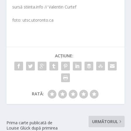
sursă stiinta.info // Valentin Curtef
foto: utsc.utoronto.ca
ACȚIUNE:
RATĂ:
URMĂTORUL
Prima carte publicată de
Louise Glück după primirea