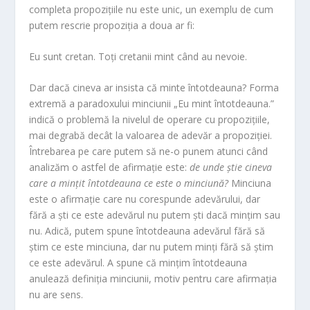
completa propozițiile nu este unic, un exemplu de cum
putem rescrie propoziția a doua ar fi:
Eu sunt cretan. Toți cretanii mint când au nevoie.
Dar dacă cineva ar insista că minte întotdeauna? Forma
extremă a paradoxului minciunii „Eu mint întotdeauna.”
indică o problemă la nivelul de operare cu propozițiile,
mai degrabă decât la valoarea de adevăr a propoziției.
Întrebarea pe care putem să ne-o punem atunci când
analizăm o astfel de afirmație este:
de unde știe cineva
care a mințit întotdeauna ce este o minciună?
Minciuna
este o afirmație care nu corespunde adevărului, dar
fără a ști ce este adevărul nu putem ști dacă mințim sau
nu. Adică, putem spune întotdeauna adevărul fără să
știm ce este minciuna, dar nu putem minți fără să știm
ce este adevărul. A spune că mințim întotdeauna
anulează definiția minciunii, motiv pentru care afirmația
nu are sens.