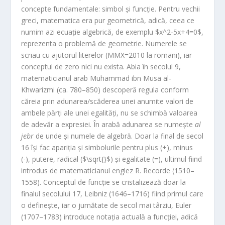
concepte fundamentale: simbol și funcție. Pentru vechii
greci, matematica era pur geometrică, adică, ceea ce
numim azi ecuație algebrică, de exemplu $x^2-5x+4=0$,
reprezenta o problemă de geometrie. Numerele se
scriau cu ajutorul literelor (MMX=2010 la romani), iar
conceptul de zero nici nu exista. Abia în secolul 9,
matematicianul arab Muhammad ibn Musa al-
Khwarizmi (ca. 780–850) descoperă regula conform
căreia prin adunarea/scăderea unei anumite valori de
ambele părți ale unei egalități, nu se schimbă valoarea
de adevăr a expresiei. În arabă adunarea se numește
al
jebr
de unde și numele de algebră. Doar la final de secol
16 își fac apariția și simbolurile pentru plus (+), minus
(-), putere, radical ($\sqrt{}$) și egalitate (=), ultimul fiind
introdus de matematicianul englez R. Recorde (1510–
1558). Conceptul de funcție se cristalizează doar la
finalul secolului 17, Leibniz (1646–1716) fiind primul care
o definește, iar o jumătate de secol mai târziu, Euler
(1707–1783) introduce notația actuală a funcției, adică