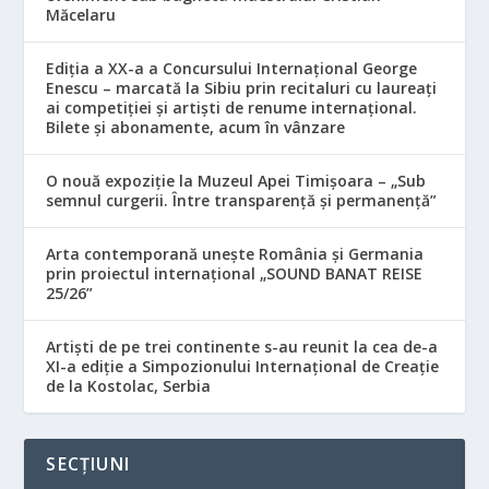
Măcelaru
Ediția a XX-a a Concursului Internațional George
Enescu – marcată la Sibiu prin recitaluri cu laureați
ai competiției și artiști de renume internațional.
Bilete și abonamente, acum în vânzare
O nouă expoziție la Muzeul Apei Timișoara – „Sub
semnul curgerii. Între transparență și permanență”
Arta contemporană unește România și Germania
prin proiectul internațional „SOUND BANAT REISE
25/26”
Artiști de pe trei continente s-au reunit la cea de-a
XI-a ediție a Simpozionului Internațional de Creație
de la Kostolac, Serbia
SECȚIUNI