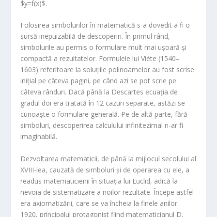
$y=f(x)$.
Folosirea simbolurilor în matematică s-a dovedit a fi o
sursă inepuizabilă de descoperiri. În primul rând,
simbolurile au permis o formulare mult mai ușoară și
compactă a rezultatelor. Formulele lui Viète (1540–
1603) referitoare la soluțiile polinoamelor au fost scrise
inițial pe câteva pagini, pe când azi se pot scrie pe
câteva rânduri. Dacă până la Descartes ecuația de
gradul doi era tratată în 12 cazuri separate, astăzi se
cunoaște o formulare generală. Pe de altă parte, fără
simboluri, descoperirea calculului infinitezimal n-ar fi
imaginabilă.
Dezvoltarea matematicii, de până la mijlocul secolului al
XVIII-lea, cauzată de simboluri și de operarea cu ele, a
readus matematicienii în situația lui Euclid, adică la
nevoia de sistematizare a noilor rezultate. Începe astfel
era axiomatizării, care se va încheia la finele anilor
1920, principalul protagonist fiind matematicianul D.