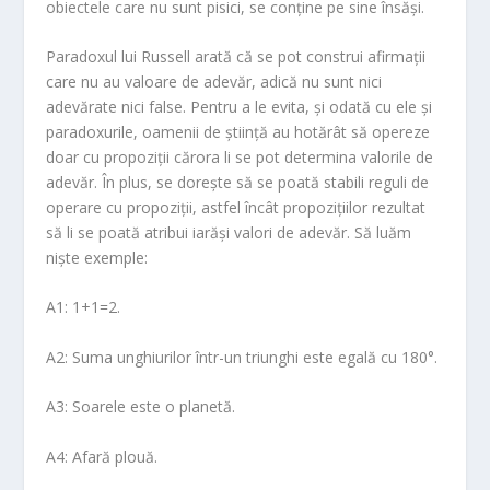
obiectele care nu sunt pisici, se conține pe sine însăși.
Paradoxul lui Russell arată că se pot construi afirmații
care nu au valoare de adevăr, adică nu sunt nici
adevărate nici false. Pentru a le evita, și odată cu ele și
paradoxurile, oamenii de știință au hotărât să opereze
doar cu propoziții cărora li se pot determina valorile de
adevăr. În plus, se dorește să se poată stabili reguli de
operare cu propoziții, astfel încât propozițiilor rezultat
să li se poată atribui iarăși valori de adevăr. Să luăm
niște exemple:
A1: 1+1=2.
A2: Suma unghiurilor într-un triunghi este egală cu 180°.
A3: Soarele este o planetă.
A4: Afară plouă.