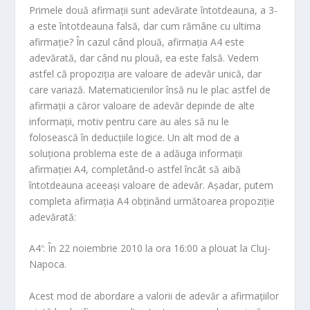
Primele două afirmații sunt adevărate întotdeauna, a 3-
a este întotdeauna falsă, dar cum rămâne cu ultima
afirmație? În cazul când plouă, afirmația A4 este
adevărată, dar când nu plouă, ea este falsă. Vedem
astfel că propoziția are valoare de adevăr unică, dar
care variază. Matematicienilor însă nu le plac astfel de
afirmații a căror valoare de adevăr depinde de alte
informații, motiv pentru care au ales să nu le
folosească în deducțiile logice. Un alt mod de a
soluționa problema este de a adăuga informații
afirmației A4, completând-o astfel încât să aibă
întotdeauna aceeași valoare de adevăr. Așadar, putem
completa afirmația A4 obținând următoarea propoziție
adevărată:
A4′: În 22 noiembrie 2010 la ora 16:00 a plouat la Cluj-
Napoca.
Acest mod de abordare a valorii de adevăr a afirmațiilor