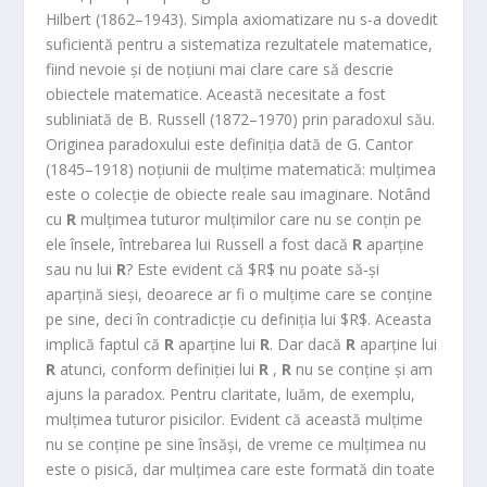
Hilbert (1862–1943). Simpla axiomatizare nu s-a dovedit
suficientă pentru a sistematiza rezultatele matematice,
fiind nevoie și de noțiuni mai clare care să descrie
obiectele matematice. Această necesitate a fost
subliniată de B. Russell (1872–1970) prin paradoxul său.
Originea paradoxului este definiția dată de G. Cantor
(1845–1918) noțiunii de mulțime matematică: mulțimea
este o colecție de obiecte reale sau imaginare. Notând
cu
R
mulțimea tuturor mulțimilor care nu se conțin pe
ele însele, întrebarea lui Russell a fost dacă
R
aparține
sau nu lui
R
? Este evident că $R$ nu poate să-și
aparțină sieși, deoarece ar fi o mulțime care se conține
pe sine, deci în contradicție cu definiția lui $R$. Aceasta
implică faptul că
R
aparține lui
R
. Dar dacă
R
aparține lui
R
atunci, conform definiției lui
R
,
R
nu se conține și am
ajuns la paradox. Pentru claritate, luăm, de exemplu,
mulțimea tuturor pisicilor. Evident că această mulțime
nu se conține pe sine însăși, de vreme ce mulțimea nu
este o pisică, dar mulțimea care este formată din toate