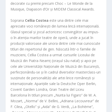
decorate cu premii precum Choc – Le Monde de la
Musique, Diapason d’Or și MIDEM Classical Awards.
Soprana
Cellia Costea
este una dintre cele mai
apreciate voci românești din lumea lirică internațională.
Glasul special și jocul actoricesc convingător au impus-
o în atenția marilor teatre de operă, unde a jucat în
producții valoroase ale unora dintre cele mai cunoscute
titluri din repertoriul de gen. Născută într-o familie de
muzicieni, Cellia Costea a urmat cursurile Liceului de
Muzică din Piatra-Neamț (orașul său natal) și apoi pe
cele ale Universității Naționale de Muzică din București,
perfecționându-se și în cadrul diverselor masterclass-uri
susținute de personalități ale artei lirice românești și
internaționale. Aparițiile sale la Deutsche Oper Berlin,
Covent Garden Londra, Gran Teatre del Liceu
Barcelona în titluri precum „Nunta lui Figaro” de W. A.
Mozart, „Norma” de V. Bellini, „Adriana Lecouvreur” de
F. Cilea, „Otello” și „Aida” de G. Verdi, „La Bohème”,