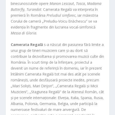
binecunoscutele opere
Manon Lescaut
,
Tosca
,
Madama
Butterfly
,
Turandot
. Camerata Regală va interpreta în
premieră în România
Preludiul simfonic
, iar măiestria
Corului de cameră „Preludiu-Voicu Enăchescu” se va
evidenția în fragmente din lucrarea vocal-simfonică
Messa di Gloria
.
Camerata Regală
s-a născut din pasiunea fără limite a
unui grup de tineri muzicieni care și-au dorit să
contribuie la dezvoltarea și promovarea muzicii culte din
România. În scurt timp de la înființare, proiectul a
devenit un nume de referință în domeniu, iar în prezent
întâlnim Camerata Regală tot mai des atât pe scenele
românești, unde desfășoară proiecte inedite, precum
„Mari Soliști, Mari Dirijori”, „Camerata Regală și Micii
Muzicieni”, „Stagiunea Regală” de la Ateneul Român, cât
și pe scenele internaționale: Elveția, Italia, Spania, Rusia,
Albania, Polonia, Germania, Belgia, unde participă la
numeroase festivaluri de mare anvergură. De