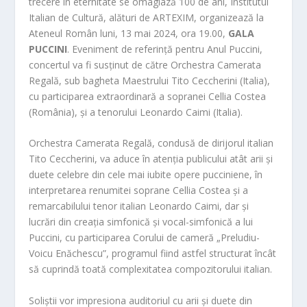
trecere în eternitate se omagiază 100 de ani, Institutul
Italian de Cultură, alături de ARTEXIM, organizează la
Ateneul Român luni, 13 mai 2024, ora 19.00,
GALA
PUCCINI
. Eveniment de referință pentru Anul Puccini,
concertul va fi susținut de către Orchestra Camerata
Regală, sub bagheta Maestrului Tito Ceccherini (Italia),
cu participarea extraordinară a sopranei Cellia Costea
(România), și a tenorului Leonardo Caimi (Italia).
Orchestra Camerata Regală, condusă de dirijorul italian
Tito Ceccherini, va aduce în atenția publicului atât arii și
duete celebre din cele mai iubite opere pucciniene, în
interpretarea renumitei soprane Cellia Costea și a
remarcabilului tenor italian Leonardo Caimi, dar și
lucrări din creația simfonică și vocal-simfonică a lui
Puccini, cu participarea Corului de cameră „Preludiu-
Voicu Enăchescu”, programul fiind astfel structurat încât
să cuprindă toată complexitatea compozitorului italian.
Soliștii vor impresiona auditoriul cu arii și duete din