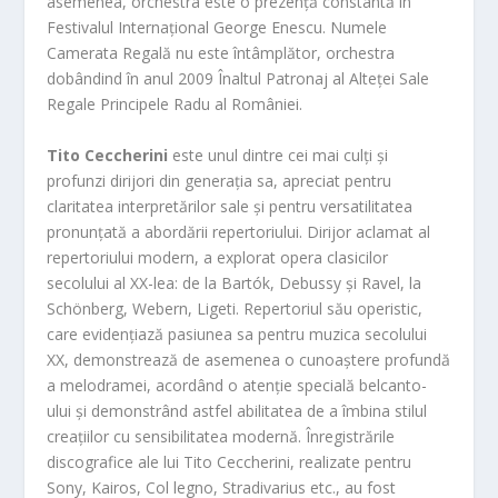
asemenea, orchestra este o prezență constantă în
Festivalul Internațional George Enescu. Numele
Camerata Regală nu este întâmplător, orchestra
dobândind în anul 2009 Înaltul Patronaj al Alteței Sale
Regale Principele Radu al României.
Tito Ceccherini
este unul dintre cei mai culți și
profunzi dirijori din generația sa, apreciat pentru
claritatea interpretărilor sale și pentru versatilitatea
pronunțată a abordării repertoriului. Dirijor aclamat al
repertoriului modern, a explorat opera clasicilor
secolului al XX-lea: de la Bartók, Debussy și Ravel, la
Schönberg, Webern, Ligeti. Repertoriul său operistic,
care evidențiază pasiunea sa pentru muzica secolului
XX, demonstrează de asemenea o cunoaștere profundă
a melodramei, acordând o atenție specială belcanto-
ului și demonstrând astfel abilitatea de a îmbina stilul
creațiilor cu sensibilitatea modernă. Înregistrările
discografice ale lui Tito Ceccherini, realizate pentru
Sony, Kairos, Col legno, Stradivarius etc., au fost