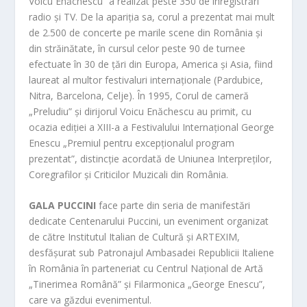
Voicu Enăchescu” a realizat peste 350 de înregistrări
radio și TV. De la apariția sa, corul a prezentat mai mult
de 2.500 de concerte pe marile scene din România și
din străinătate, în cursul celor peste 90 de turnee
efectuate în 30 de țări din Europa, America și Asia, fiind
laureat al multor festivaluri internaționale (Pardubice,
Nitra, Barcelona, Celje). În 1995, Corul de cameră
„Preludiu” și dirijorul Voicu Enăchescu au primit, cu
ocazia ediției a XIII-a a Festivalului Internațional George
Enescu „Premiul pentru excepționalul program
prezentat”, distincție acordată de Uniunea Interpreților,
Coregrafilor și Criticilor Muzicali din România.
GALA PUCCINI
face parte din seria de manifestări
dedicate Centenarului Puccini, un eveniment organizat
de către Institutul Italian de Cultură și ARTEXIM,
desfășurat sub Patronajul Ambasadei Republicii Italiene
în România în parteneriat cu Centrul Național de Artă
„Tinerimea Română” și Filarmonica „George Enescu”,
care va găzdui evenimentul.