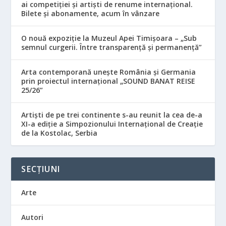
ai competiției și artiști de renume internațional.
Bilete și abonamente, acum în vânzare
O nouă expoziție la Muzeul Apei Timișoara – „Sub
semnul curgerii. Între transparență și permanență”
Arta contemporană unește România și Germania
prin proiectul internațional „SOUND BANAT REISE
25/26”
Artiști de pe trei continente s-au reunit la cea de-a
XI-a ediție a Simpozionului Internațional de Creație
de la Kostolac, Serbia
SECȚIUNI
Arte
Autori