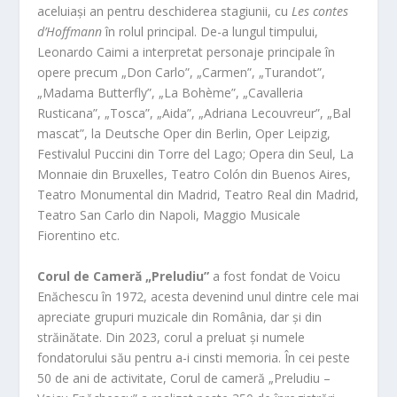
aceluiași an pentru deschiderea stagiunii, cu
Les contes
d’Hoffmann
în rolul principal. De-a lungul timpului,
Leonardo Caimi a interpretat personaje principale în
opere precum „Don Carlo”, „Carmen”, „Turandot”,
„Madama Butterfly”, „La Bohème”, „Cavalleria
Rusticana”, „Tosca”, „Aida”, „Adriana Lecouvreur”, „Bal
mascat”, la Deutsche Oper din Berlin, Oper Leipzig,
Festivalul Puccini din Torre del Lago; Opera din Seul, La
Monnaie din Bruxelles, Teatro Colón din Buenos Aires,
Teatro Monumental din Madrid, Teatro Real din Madrid,
Teatro San Carlo din Napoli, Maggio Musicale
Fiorentino etc.
Corul de Cameră „Preludiu”
a fost fondat de Voicu
Enăchescu în 1972, acesta devenind unul dintre cele mai
apreciate grupuri muzicale din România, dar și din
străinătate. Din 2023, corul a preluat și numele
fondatorului său pentru a-i cinsti memoria. În cei peste
50 de ani de activitate, Corul de cameră „Preludiu –