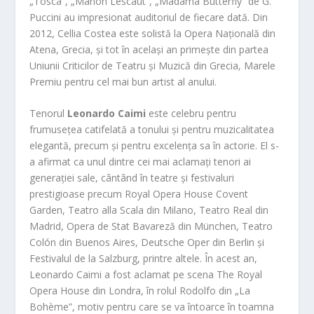
„Tosca”, „Manon Lescaut”, „Madama Butterfly” de G.
Puccini au impresionat auditoriul de fiecare dată. Din
2012, Cellia Costea este solistă la Opera Națională din
Atena, Grecia, și tot în același an primește din partea
Uniunii Criticilor de Teatru și Muzică din Grecia, Marele
Premiu pentru cel mai bun artist al anului.
Tenorul
Leonardo Caimi
este celebru pentru
frumusețea catifelată a tonului și pentru muzicalitatea
elegantă, precum și pentru excelența sa în actorie. El s-
a afirmat ca unul dintre cei mai aclamați tenori ai
generației sale, cântând în teatre și festivaluri
prestigioase precum Royal Opera House Covent
Garden, Teatro alla Scala din Milano, Teatro Real din
Madrid, Opera de Stat Bavareză din München, Teatro
Colón din Buenos Aires, Deutsche Oper din Berlin și
Festivalul de la Salzburg, printre altele. În acest an,
Leonardo Caimi a fost aclamat pe scena The Royal
Opera House din Londra, în rolul Rodolfo din „La
Bohème”, motiv pentru care se va întoarce în toamna