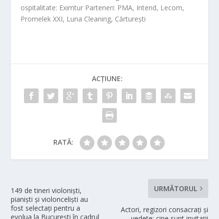
o
spitalitate: Eximtur
Parteneri: PMA, Intend, Lecom,
Promelek XXI, Luna Cleaning, C
ărturești
ACȚIUNE:
RATĂ:
URMĂTORUL
149 de tineri violoniști,
pianiști și violonceliști au
fost selectați pentru a
Actori, regizori consacrați și
evolua la București în cadrul
vedete: cine sunt invitații