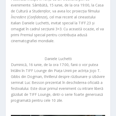
evenimente. Sâmbătă, 15 iunie, de la ora 19:00, la Casa
de Cultură a Studenților, va avea loc proiecția filmului
Încredere
(
Confidenza
), cel mai recent al cineastului
italian Daniele Luchetti, invitat special la TIFF.23 și
omagiat în cadrul secțiunii 3×3. Cu această ocazie, el va
primi Premiul special pentru contribuția adusă
cinematografiei mondiale.
Daniele Luchetti
Duminică, 16 iunie, de la ora 17:00, fanii o vor putea
întâlni în TIFF Lounge din Piața Unirii pe actrița Jojo T.
Gibbs din
Dogman
, thrillerul despre răzbunare și izbăvire
semnat Luc Besson prezentat în deschiderea oficială a
festivalului. Este doar primul eveniment cu intrare liberă
găzduit de TIFF Lounge, dintr-o serie foarte generoasă
programată pentru cele 10 zile.