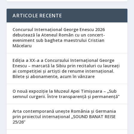
ARTICOLE RECENTE
Concursul Internațional George Enescu 2026
debutează la Ateneul Român cu un concert-
eveniment sub bagheta maestrului Cristian
Măcelaru
Ediția a XX-a a Concursului Internațional George
Enescu – marcată la Sibiu prin recitaluri cu laureați
ai competiției și artiști de renume internațional.
Bilete și abonamente, acum în vânzare
O nouă expoziție la Muzeul Apei Timișoara – „Sub
semnul curgerii. Între transparență și permanență”
Arta contemporană unește România și Germania
prin proiectul internațional „SOUND BANAT REISE
25/26”