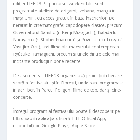
ediției TIFF.23 Pe parcursul weekendului sunt
programate ateliere de origami, ikebana, manga în
Piața Unirii, cu acces gratuit în baza înscrierilor. De
neratat în cinematografe: capodopere clasice, precum
Guvernatorul Sansho
(r. Kenji Mizoguchi),
Balada lui
Narayama
(r. Shohei Imamura) și
Poveste din Tokyo
(r.
Yasujiro Ozu), trei filme ale maestrului contemporan
Ryûsuke Hamaguchi, precum și unele dintre cele mai
incitante producții nipone recente.
De asemenea, TIFF.23 organizează proiecții în fiecare
seară a festivalului și în Florești, unde sunt programate
în aer liber, în Parcul Poligon, filme de top, dar și cine-
concerte.
Întregul program al festivalului poate fi descoperit pe
tiff.ro sau în aplicația oficială TIFF Official App,
disponibilă pe Google Play și Apple Store.