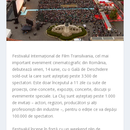
Festivalul Internațional de Film Transilvania, cel mai
important eveniment cinematografic din România,
debutează vineri, 14 iunie, cu o Gală de Deschidere
sold-out la care sunt așteptați peste 3.500 de
spectatori. Este doar începutul a 11 zile cu sute de
proiecții, cine-concerte, expoziții, concerte, discuții și
evenimente speciale. La Cluj sunt așteptați peste 1.000
de invitați – actori, regizori, producători și alți
profesioniști din industrie –, pentru o ediție ce va depăși
100.000 de spectatori.
Festivalul începe în forță cu un weekend plin de