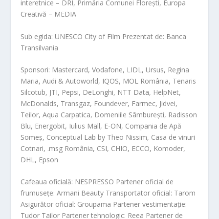
interetnice – DRI, Primăria Comunei Florești, Europa
Creativă – MEDIA
Sub egida: UNESCO City of Film
Prezentat de: Banca
Transilvania
Sponsori: Mastercard, Vodafone, LIDL, Ursus, Regina
Maria, Audi & Autoworld, IQOS, MOL România, Tenaris
Silcotub, JTI
, Pepsi, DeLonghi, NTT Data,
HelpNet,
McDonalds, Transgaz, Foundever, Farmec, Jidvei,
Teilor, Aqua Ca
rpatica, Domeniile Sâmburești, Radisson
Blu, Ener
gobit, Iulius Mall, E-ON, Compania
de Apă
Someș, Conceptual Lab by Theo Nissim, Casa de vinuri
Cotnari, .msg România, CSI, CHIO, ECCO, Komod
er,
DHL, Eps
on
Cafeaua oficială: NESPRESSO
Partener oficial de
frumusețe: Armani Beauty
Transportator oficial: T
arom
Asigurător oficial: Groupama
Partener vestimentație:
Tudor Tailor
Partener tehnologic: Reea
Partener de