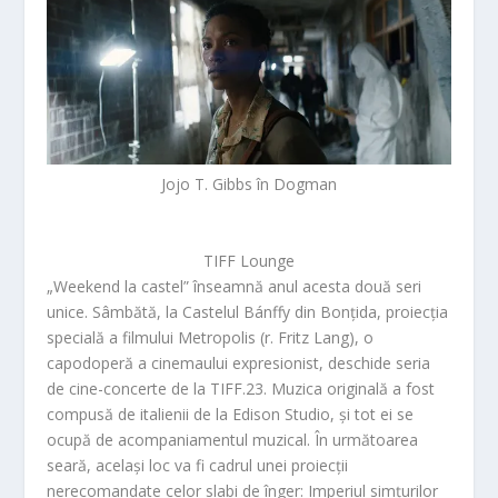
Jojo T. Gibbs în Dogman
TIFF Lounge
„Weekend la castel” înseamnă anul acesta două seri
unice. Sâmbătă, la Castelul Bánffy din Bonțida, proiecția
specială a filmului
Metropolis
(r. Fritz Lang), o
capodoperă a cinemaului expresionist, deschide seria
de cine-concerte de la TIFF.23. Muzica originală a fost
compusă de italienii de la Edison Studio, și tot ei se
ocupă de acompaniamentul muzical. În următoarea
seară, același loc va fi cadrul unei proiecții
nerecomandate celor slabi de înger:
Imperiul simțurilor