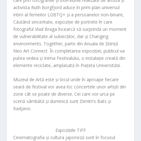
care prin fotografiile și interviurile realizate de artista și
activista Ruth Borgfjord aduce în prim-plan universul
intim al femeilor LGBTQ+ și a persoanelor non-binare,
Căutând sinceritate
, expoziție de portrete în care
fotograful Vlad Braga încearcă să surprindă un moment
de vulnerabilitate al subiecților, dar și
Changing
environments. Together
, parte din Anuala de Știință
Neo Art Connect. În completarea expoziției, publicul va
putea vedea și
Inima Festivalului
, o instalație creată din
elemente reciclate, amplasată în Piațeta Universității.
Muzeul de Artă este și locul unde în aproape fiecare
seară de festival vor avea loc concertele unor artiști din
zone cât se poate de diverse. Cei care vor urca pe
scenă sâmbătă și duminică sunt Dimitri’s Bats și
Kadjavsi.
Expozițiile TIFF
Cinematografia și cultura japoneză sunt în focusul