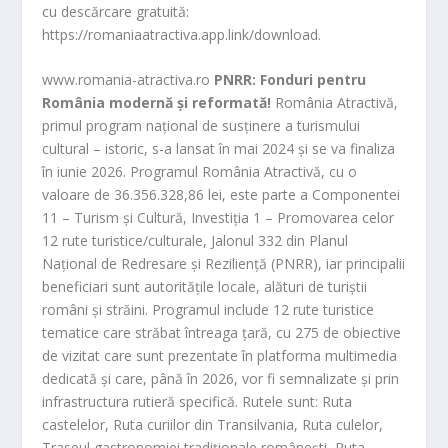
cu descărcare gratuită:
https://romaniaatractiva.app.link/download.
www.romania-atractiva.ro
PNRR: Fonduri pentru
România modernă și reformată!
România Atractivă,
primul program național de susținere a turismului
cultural – istoric, s-a lansat în mai 2024 și se va finaliza
în iunie 2026. Programul România Atractivă, cu o
valoare de 36.356.328,86 lei, este parte a Componentei
11 – Turism și Cultură, Investiția 1 – Promovarea celor
12 rute turistice/culturale, Jalonul 332 din Planul
Național de Redresare și Reziliență (PNRR), iar principalii
beneficiari sunt autoritățile locale, alături de turiștii
români și străini. Programul include 12 rute turistice
tematice care străbat întreaga țară, cu 275
de obiective
de vizita
t care sunt prezentate în platforma multimedia
dedicată și care, până în 2026, vor fi semnalizate și prin
infrastructura rutieră specifică. Rutele sunt: Ruta
castelelor, Ruta curiilor din Transilvania, Ruta culelor,
Traseul gastronomiei tradiționale românești, Ruta