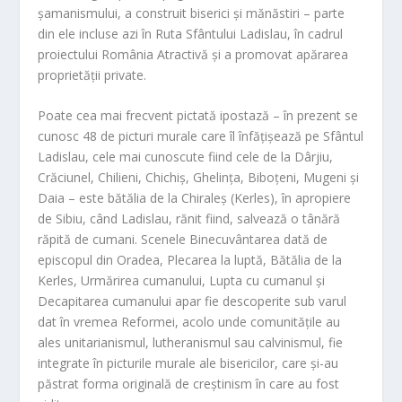
șamanismului, a construit biserici și mănăstiri – parte
din ele incluse azi în Ruta Sfântului Ladislau, în cadrul
proiectului România Atractivă și a promovat apărarea
proprietății private.
Poate cea mai frecvent pictată ipostază – în prezent se
cunosc 48 de picturi murale care îl înfățișează pe Sfântul
Ladislau, cele mai cunoscute fiind cele de la Dârjiu,
Crăciunel, Chilieni, Chichiș, Ghelința, Biboțeni, Mugeni și
Daia – este bătălia de la Chiraleș (Kerles), în apropiere
de Sibiu, când Ladislau, rănit fiind, salvează o tânără
răpită de cumani. Scenele Binecuvântarea dată de
episcopul din Oradea, Plecarea la luptă, Bătălia de la
Kerles, Urmărirea cumanului, Lupta cu cumanul și
Decapitarea cumanului apar fie descoperite sub varul
dat în vremea Reformei, acolo unde comunitățile au
ales unitarianismul, lutheranismul sau calvinismul, fie
integrate în picturile murale ale bisericilor, care și-au
păstrat forma originală de creștinism în care au fost