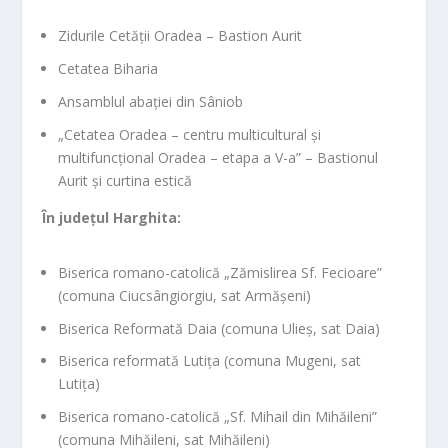
Zidurile Cetății Oradea – Bastion Aurit
Cetatea Biharia
Ansamblul abației din Sâniob
„Cetatea Oradea – centru multicultural și
multifuncțional Oradea – etapa a V-a” – Bastionul
Aurit și curtina estică
În județul Harghita:
Biserica romano-catolică „Zămislirea Sf. Fecioare”
(comuna Ciucsângiorgiu, sat Armășeni)
Biserica Reformată Daia (comuna Ulieș, sat Daia)
Biserica reformată Lutița (comuna Mugeni, sat
Lutița)
Biserica romano-catolică „Sf. Mihail din Mihăileni”
(comuna Mihăileni, sat Mihăileni)