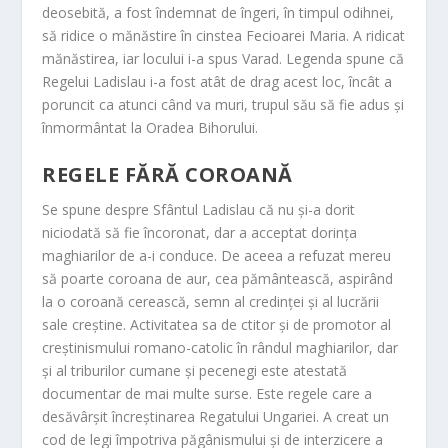
deosebită, a fost îndemnat de îngeri, în timpul odihnei,
să ridice o mănăstire în cinstea Fecioarei Maria. A ridicat
mănăstirea, iar locului i-a spus Varad. Legenda spune că
Regelui Ladislau i-a fost atât de drag acest loc, încât a
poruncit ca atunci când va muri, trupul său să fie adus și
înmormântat la Oradea Bihorului.
REGELE FĂRĂ COROANĂ
Se spune despre Sfântul Ladislau că nu și-a dorit
niciodată să fie încoronat, dar a acceptat dorința
maghiarilor de a-i conduce. De aceea a refuzat mereu
să poarte coroana de aur, cea pământească, aspirând
la o coroană cerească, semn al credinței și al lucrării
sale creștine. Activitatea sa de ctitor și de promotor al
creștinismului romano-catolic în rândul maghiarilor, dar
și al triburilor cumane și pecenegi este atestată
documentar de mai multe surse. Este regele care a
desăvârșit încreștinarea Regatului Ungariei. A creat un
cod de legi împotriva păgânismului și de interzicere a