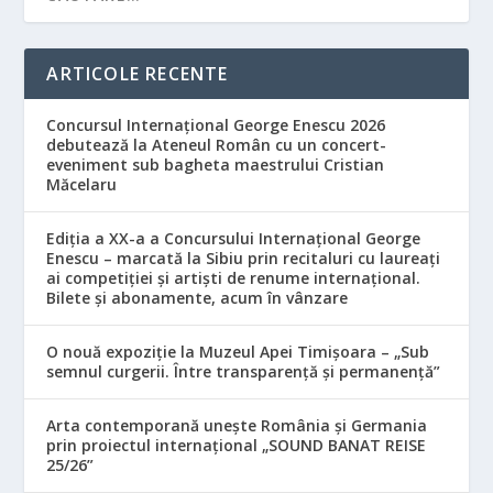
ARTICOLE RECENTE
Concursul Internațional George Enescu 2026
debutează la Ateneul Român cu un concert-
eveniment sub bagheta maestrului Cristian
Măcelaru
Ediția a XX-a a Concursului Internațional George
Enescu – marcată la Sibiu prin recitaluri cu laureați
ai competiției și artiști de renume internațional.
Bilete și abonamente, acum în vânzare
O nouă expoziție la Muzeul Apei Timișoara – „Sub
semnul curgerii. Între transparență și permanență”
Arta contemporană unește România și Germania
prin proiectul internațional „SOUND BANAT REISE
25/26”