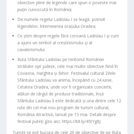
obiective pline de legende care spun o poveste mai
puțin cunoscută în România;
De numele regelui Ladislau I se leagă, potrivit
legendelor, întemeierea orașului Oradea;
Ce știm despre regele fără coroană Ladislau I și cum
a ajuns un simbol al creștinismului și al
cavalerismului.
Ruta Sfântului Ladislau pe teritoriul României
străbate opt județe, cele mai multe obiective fiind în
Covasna, Harghita și Bihor. Festivalul cultural Zilele
Sfântului Ladislau va anima, începând cu 24 iunie,
Cetatea Oradea, unde vor fi organizate concerte,
alături de târgul de produse tradiționale, însă
Sfântului Ladislau îi este dedicată și una dintre cele 12
rute din cel mai nou program de turism cultural,
România Atractivă, lansat pe 15 mai. Detalii despre
festival puteți găsi aici: https://bit.ly/45tYg8J.
Turiștii se pot bucura de cele 20 de obiective de pe Ruta