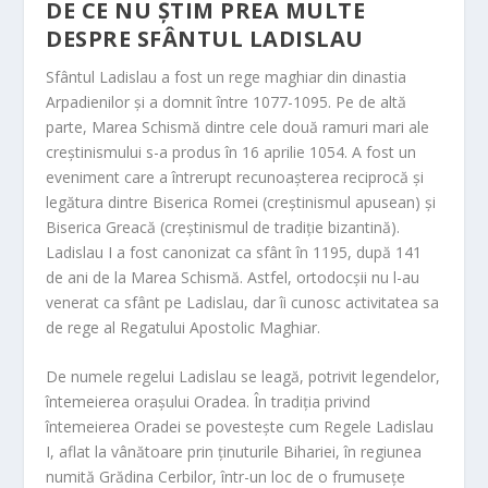
DE CE NU ȘTIM PREA MULTE
DESPRE SFÂNTUL LADISLAU
Sfântul Ladislau a fost un rege maghiar din dinastia
Arpadienilor și a domnit între 1077-1095. Pe de altă
parte, Marea Schismă dintre cele două ramuri mari ale
creștinismului s-a produs în 16 aprilie 1054. A fost un
eveniment care a întrerupt recunoașterea reciprocă și
legătura dintre Biserica Romei (creștinismul apusean) și
Biserica Greacă (creștinismul de tradiție bizantină).
Ladislau I a fost canonizat ca sfânt în 1195, după 141
de ani de la Marea Schismă. Astfel, ortodocșii nu l-au
venerat ca sfânt pe Ladislau, dar îi cunosc activitatea sa
de rege al Regatului Apostolic Maghiar.
De numele regelui Ladislau se leagă, potrivit legendelor,
întemeierea orașului Oradea. În tradiția privind
întemeierea Oradei se povestește cum Regele Ladislau
I, aflat la vânătoare prin ținuturile Bihariei, în regiunea
numită Grădina Cerbilor, într-un loc de o frumusețe