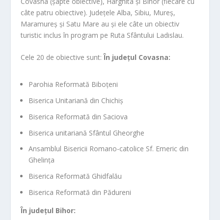
Covasna (șapte obiective), Harghita și Bihor (fiecare cu
câte patru obiective). Județele Alba, Sibiu, Mureș,
Maramureș și Satu Mare au și ele câte un obiectiv
turistic inclus în program pe Ruta Sfântului Ladislau.
Cele 20 de obiective sunt:
În județul Covasna:
Parohia Reformată Biboțeni
Biserica Unitariană din Chichiș
Biserica Reformată din Saciova
Biserica unitariană Sfântul Gheorghe
Ansamblul Bisericii Romano-catolice Sf. Emeric din
Ghelința
Biserica Reformată Ghidfalău
Biserica Reformată din Pădureni
În județul Bihor: