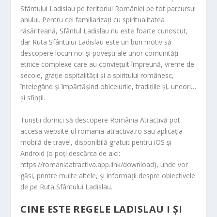
Sfântului Ladislau pe teritoriul României pe tot parcursul
anului. Pentru cei familiarizați cu spiritualitatea
răsăriteană, Sfântul Ladislau nu este foarte cunoscut,
dar Ruta Sfântului Ladislau este un bun motiv să
descopere locuri noi și povești ale unor comunități
etnice complexe care au conviețuit împreună, vreme de
secole, grație ospitalității și a spiritului românesc,
înțelegând și împărtășind obiceiurile, tradițiile și, uneori…
și sfinții.
Turiștii dornici să descopere România Atractivă pot
accesa website-ul romania-atractiva.ro sau aplicația
mobilă de travel, disponibilă gratuit pentru iOS și
Android (o poți descărca de aici:
https://romaniaatractiva.app.link/download), unde vor
găsi, printre multe altele, și informații despre obiectivele
de pe Ruta Sfântului Ladislau.
CINE ESTE REGELE LADISLAU I ȘI