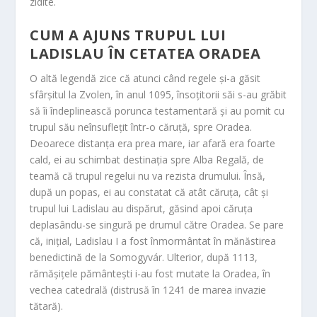
zidite.
CUM A AJUNS TRUPUL LUI
LADISLAU ÎN CETATEA ORADEA
O altă legendă zice că atunci când regele și-a găsit
sfârșitul la Zvolen, în anul 1095, însoțitorii săi s-au grăbit
să îi îndeplinească porunca testamentară și au pornit cu
trupul său neînsuflețit într-o căruță, spre Oradea.
Deoarece distanța era prea mare, iar afară era foarte
cald, ei au schimbat destinația spre Alba Regală, de
teamă că trupul regelui nu va rezista drumului. Însă,
după un popas, ei au constatat că atât căruța, cât și
trupul lui Ladislau au dispărut, găsind apoi căruța
deplasându-se singură pe drumul către Oradea. Se pare
că, inițial, Ladislau I a fost înmormântat în mănăstirea
benedictină de la Somogyvár. Ulterior, după 1113,
rămășițele pământești i-au fost mutate
la Oradea, în
vechea catedrală (distrusă în 1241 de marea invazie
tătară).