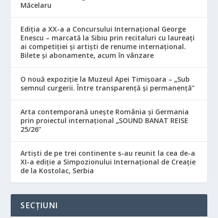
Măcelaru
Ediția a XX-a a Concursului Internațional George
Enescu – marcată la Sibiu prin recitaluri cu laureați
ai competiției și artiști de renume internațional.
Bilete și abonamente, acum în vânzare
O nouă expoziție la Muzeul Apei Timișoara – „Sub
semnul curgerii. Între transparență și permanență”
Arta contemporană unește România și Germania
prin proiectul internațional „SOUND BANAT REISE
25/26”
Artiști de pe trei continente s-au reunit la cea de-a
XI-a ediție a Simpozionului Internațional de Creație
de la Kostolac, Serbia
SECȚIUNI