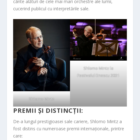
cânte alături de cele mai mari orchestre ale lumii,
cucerind publicul cu interpretările sale.
Shlomo Mintz la
Festivalul Enescu 2021
Shlomo Mintz
PREMII ȘI DISTINCȚII:
De-a lungul prestigioasei sale cariere, Shlomo Mintz a
fost distins cu numeroase premii internaționale, printre
care: