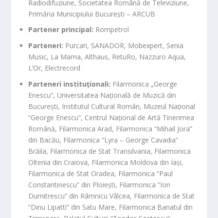
Radiodifuziune, Societatea Română de Televiziune,
Primăria Municipiului București – ARCUB
Partener principal:
Rompetrol
Parteneri:
Purcari, SANADOR, Mobexpert, Senia
Music, La Mama, Althaus, RetuRo, Nazzuro Aqua,
L’Or, Electrecord
Parteneri instituționali:
Filarmonica „George
Enescu”, Universitatea Națională de Muzică din
București, Institutul Cultural Român, Muzeul Național
“George Enescu”, Centrul Național de Artă Tinerimea
Română, Filarmonica Arad, Filarmonica “Mihail Jora”
din Bacău, Filarmonica “Lyra – George Cavadia”
Brăila, Filarmonica de Stat Transilvania, Filarmonica
Oltenia din Craiova, Filarmonica Moldova din Iași,
Filarmonica de Stat Oradea, Filarmonica “Paul
Constantinescu” din Ploiești, Filarmonica “Ion
Dumitrescu” din Râmnicu Vâlcea, Filarmonica de Stat
“Dinu Lipatti” din Satu Mare, Filarmonica Banatul din